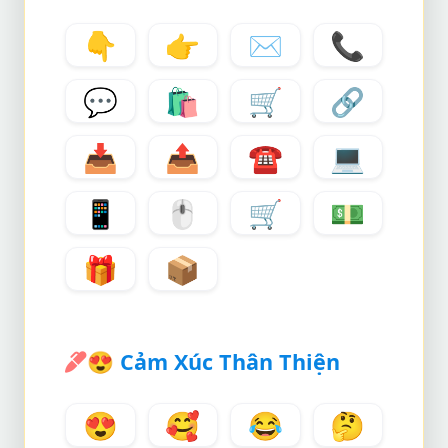
👇
👉
✉️
📞
💬
🛍️
🛒
🔗
📥
📤
☎️
💻
📱
🖱️
🛒
💵
🎁
📦
😍
Cảm Xúc Thân Thiện
😍
🥰
😂
🤔