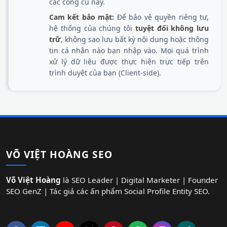
các công cụ này.
Cam kết bảo mật:
Để bảo vệ quyền riêng tư,
hệ thống của chúng tôi
tuyệt đối không lưu
trữ
, không sao lưu bất kỳ nội dung hoặc thông
tin cá nhân nào bạn nhập vào. Mọi quá trình
xử lý dữ liệu được thực hiện trực tiếp trên
trình duyệt của bạn (Client-side).
VÕ VIỆT HOÀNG SEO
Võ Việt Hoàng
là SEO Leader | Digital Marketer | Founder
SEO GenZ | Tác giả các ấn phẩm Social Profile Entity SEO.