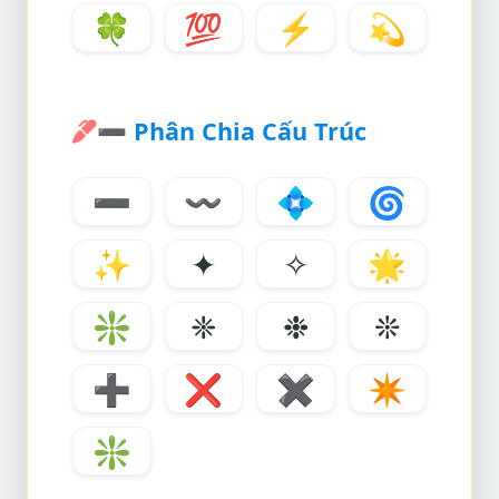
🍀
💯
⚡
💫
➖
Phân Chia Cấu Trúc
➖
〰️
💠
🌀
✨
✦
✧
🌟
❇️
❈
❉
❊
➕
❌
✖️
✴️
❇️