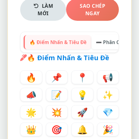
LÀM
SAO CHÉP
MỚI
NGAY
🔥 Điểm Nhấn & Tiêu Đề
➖ Phân Chia Cấu 
🔥
Điểm Nhấn & Tiêu Đề
🔥
📌
📍
📢
📣
📝
💡
✨
🌟
💥
🚀
💎
👑
🎯
🔔
🎉