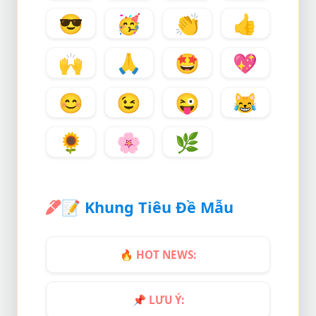
😎
🥳
👏
👍
🙌
🙏
🤩
💖
😊
😉
😜
😹
🌻
🌸
🌿
📝
Khung Tiêu Đề Mẫu
🔥
HOT NEWS:
📌
LƯU Ý: