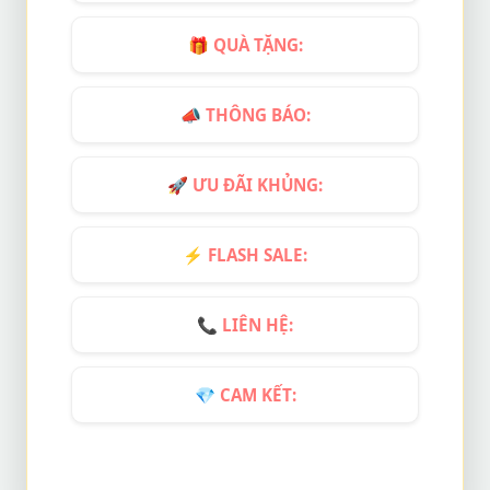
🎁
QUÀ TẶNG:
📣
THÔNG BÁO:
🚀
ƯU ĐÃI KHỦNG:
⚡
FLASH SALE:
📞
LIÊN HỆ:
💎
CAM KẾT: