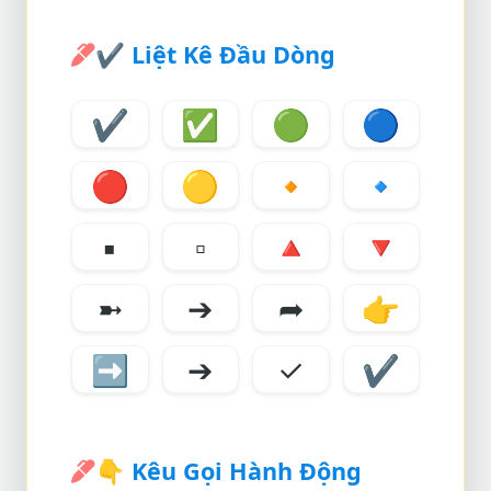
✔️
Liệt Kê Đầu Dòng
✔️
✅
🟢
🔵
🔴
🟡
🔸
🔹
▪️
▫️
🔺
🔻
➼
➔
➦
👉
➡️
➔
✓
✔
👇
Kêu Gọi Hành Động