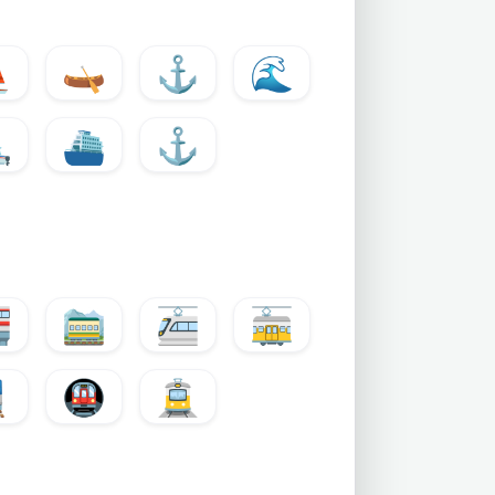
⛵
🛶
⚓
🌊
️
⛴️
⚓

🚞
🚈
🚋

🚇
🚊