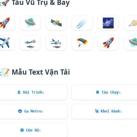
🚀
Tàu Vũ Trụ & Bay
🚀
🛸
🛰️
☄️
🌌

✈️
🛫
🛬
🪂
🚀

📝
Mẫu Text Vận Tải
🚢
Hải Trình:
🚆
Tàu Chạy:
🚇
Ga Metro:
🚀
Khởi Hành:
🛟
Cứu Hộ: