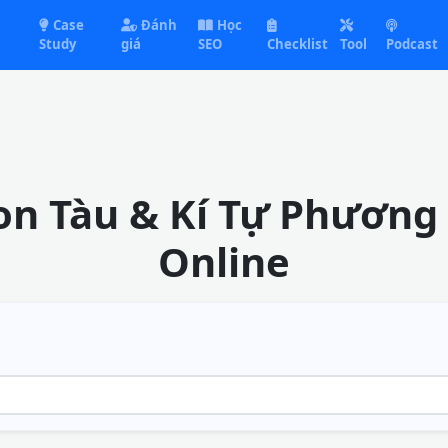
Case
Đánh
Học
Study
giá
SEO
Checklist
Tool
Podcast
on Tàu & Kí Tự Phương
Online