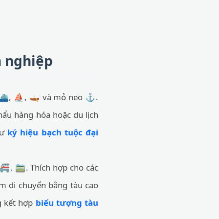
n nghiệp
, ⛴️, ⛵, 🛶 và mỏ neo ⚓.
hẩu hàng hóa hoặc du lịch
hư
ký hiệu bạch tuộc đại
🚝, 🚞. Thích hợp cho các
iệm di chuyển bằng tàu cao
g kết hợp
biểu tượng tàu