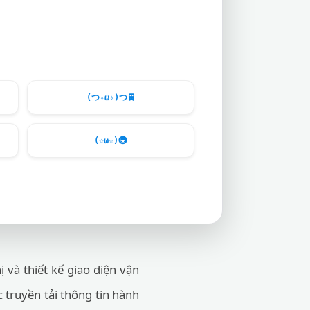
(つ✧ω✧)つ
🚆
(☆ω☆)
🚇
 và thiết kế giao diện vận
c truyền tải thông tin hành