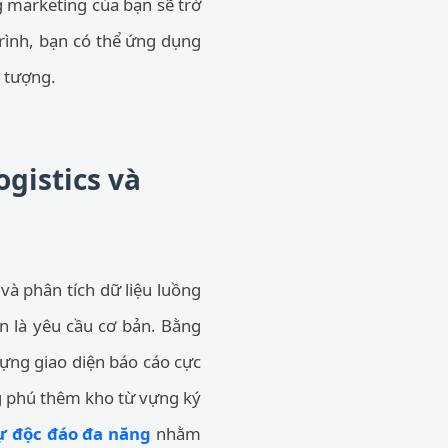
g marketing của bạn sẽ trở
trình, bạn có thể ứng dụng
 tượng.
gistics và
và phân tích dữ liệu luồng
ện là yêu cầu cơ bản. Bằng
 dựng giao diện báo cáo cực
g phú thêm kho từ vựng ký
ự độc đáo đa năng
nhằm