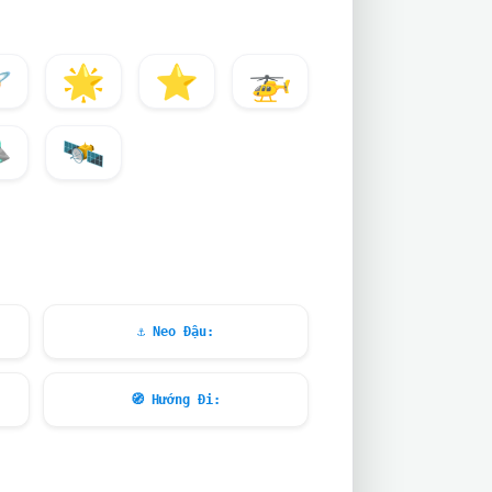

🌟
⭐
🚁

🛰️
⚓
Neo Đậu:
🧭
Hướng Đi: