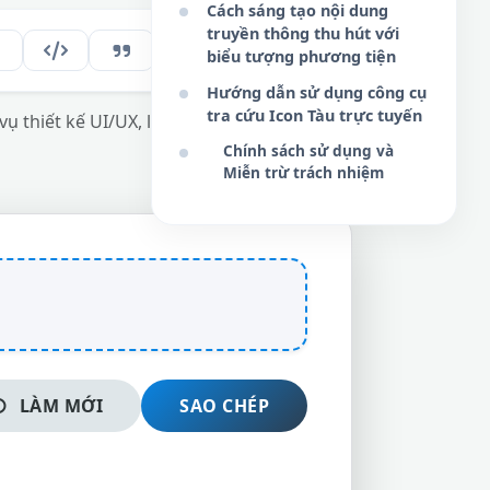
Cách sáng tạo nội dung
truyền thông thu hút với
171
VI
biểu tượng phương tiện
Hướng dẫn sử dụng công cụ
tra cứu Icon Tàu trực tuyến
 thiết kế UI/UX, lập trình ứng dụng và tối
Chính sách sử dụng và
Miễn trừ trách nhiệm
LÀM MỚI
SAO CHÉP