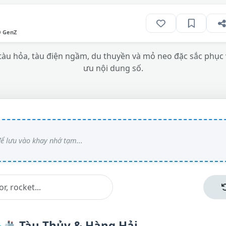
O GenZ
tàu hỏa, tàu điện ngầm, du thuyền và mỏ neo đặc sắc phục vụ
ưu nội dung số.
🚢
Tàu Thủy & Hàng Hải