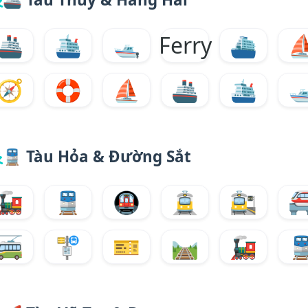
🚢
🛳️
🛥️
Ferry
⛴️
🧭
🛟
⛵
🚢
🛳️
🛥
🚆
Tàu Hỏa & Đường Sắt
🚂
🚆
🚇
🚊
🚉

🚎
🚏
🎫
🛤️
🚂
