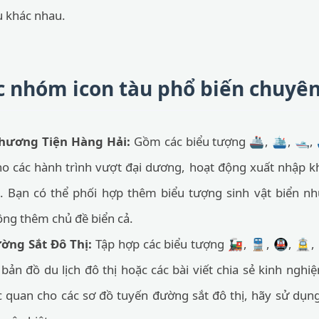
u khác nhau.
ác nhóm icon tàu phổ biến chuyê
hương Tiện Hàng Hải:
Gồm các biểu tượng 🚢, 🛳️, 🛥️
o các hành trình vượt đại dương, hoạt động xuất nhập k
. Bạn có thể phối hợp thêm biểu tượng sinh vật biển n
ộng thêm chủ đề biển cả.
ng Sắt Đô Thị:
Tập hợp các biểu tượng 🚂, 🚆, 🚇, 🚊, 
ản đồ du lịch đô thị hoặc các bài viết chia sẻ kinh ngh
c quan cho các sơ đồ tuyến đường sắt đô thị, hãy sử dụn