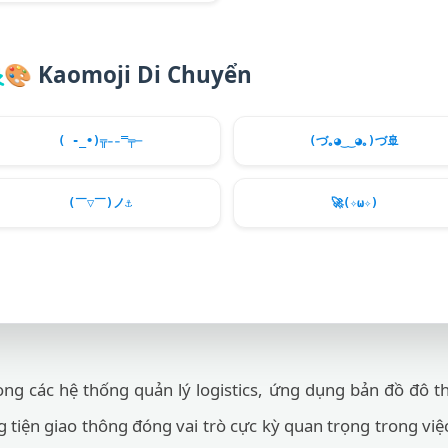
🎨
Kaomoji Di Chuyển
( -_•)╦̵̵̿╤─
(づ｡◕‿‿◕｡)づ
🚢
(￣▽￣)ノ
⚓
🚀
(✧ω✧)
ng các hệ thống quản lý logistics, ứng dụng bản đồ đô thị
 tiện giao thông đóng vai trò cực kỳ quan trọng trong việ