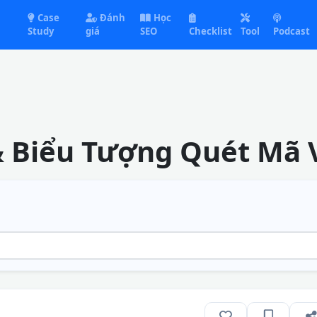
Case
Đánh
Học
Study
giá
SEO
Checklist
Tool
Podcast
& Biểu Tượng Quét Mã 