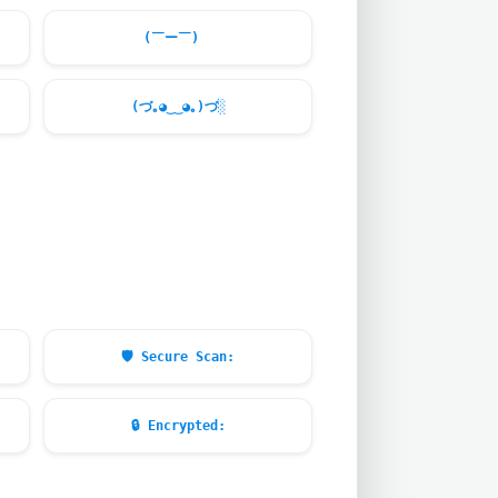
(￣ー￣)ゞ
(づ｡◕‿‿◕｡)づ░
🛡️
Secure Scan:
🔒
Encrypted: