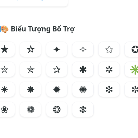
🎨
Biểu Tượng Bổ Trợ
★
☆
✦
✧
✩
✮
✯
✰
✱
✲
✷
✸
✹
✺
✻
❀
❁
❂
❃