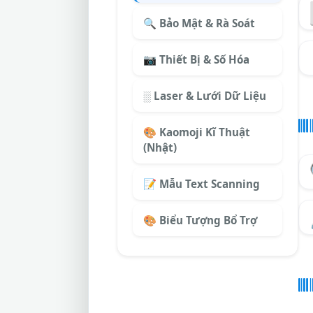
🔍 Bảo Mật & Rà Soát
📷 Thiết Bị & Số Hóa
░ Laser & Lưới Dữ Liệu
🎨 Kaomoji Kĩ Thuật
(Nhật)
📝 Mẫu Text Scanning
🎨 Biểu Tượng Bổ Trợ