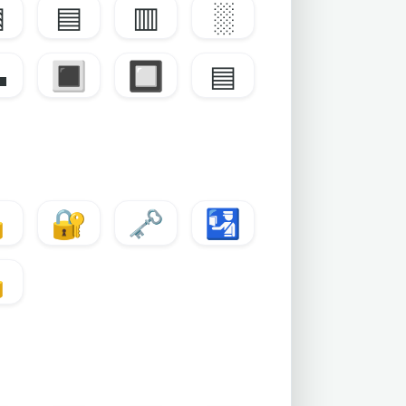
▧
▤
▥
░
▬
🔳
🔲
▤

🔐
🗝️
🛂
