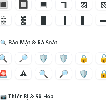
🔳
🔲
▤
▥
▨
▒
▓
█
▐
▌
🔍
Bảo Mật & Rà Soát
🔍
🔎
🛡️
🛡
🔒

🚨
⚠️
🔍
🔎
🛡️

📷
Thiết Bị & Số Hóa