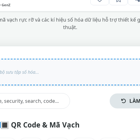
O GenZ
 vạch rực rỡ và các kí hiệu số hóa dữ liệu hỗ trợ thiết kế g
thuật.
LÀM
🔳
QR Code & Mã Vạch