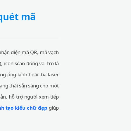
 quét mã
, nhận diện mã QR, mã vạch
), icon scan đóng vai trò là
g ống kính hoặc tia laser
trạng thái sẵn sàng cho một
bản, hỗ trợ người xem tiếp
nh tạo kiểu chữ đẹp
giúp