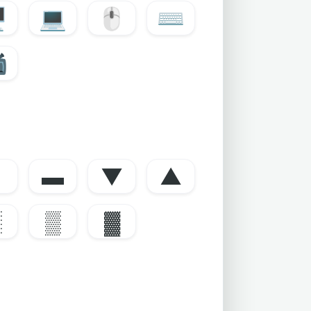
️
💻
🖱️
⌨️

▌
▬
▼
▲
░
▒
▓