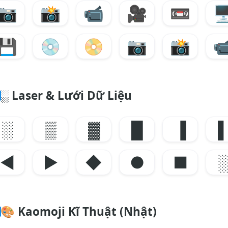
📷
📸
📹
🎥
📼
🖥
💾
💿
📀
📷
📸

░ Laser & Lưới Dữ Liệu
░
▒
▓
█
▐
◀
▶
◆
●
■
🎨
Kaomoji Kĩ Thuật (Nhật)