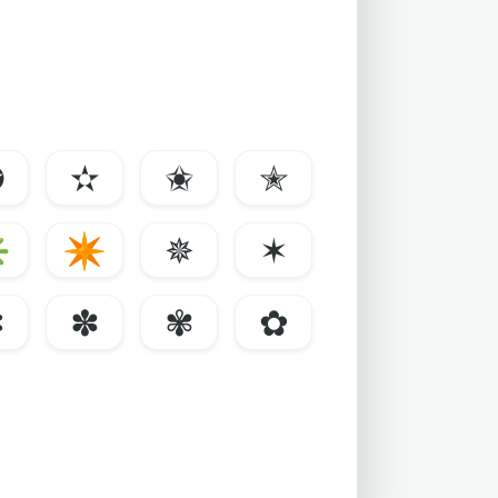
✪
✫
✬
✭
✳
✴
✵
✶
✼
✽
✾
✿