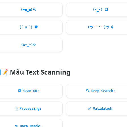
(⌐■_■)
🔍
(•_•)
🔳
(´･ω･`)
🛡️
(づ￣ ³￣)づ
🔒
(✿◠‿◠)
✨
📝
Mẫu Text Scanning
🔳
Scan QR:
🔍
Deep Search:
░ Processing:
✅
Validated:
✨
Data Ready: