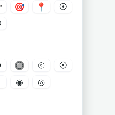

🎯
📍
⦿
⦿
○
🔘
⦾
⦿
◕
◉
◎