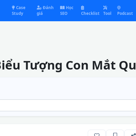
Case
Đánh
Học
Study
giá
SEO
Checklist
Tool
Podcast
Biểu Tượng Con Mắt Qu