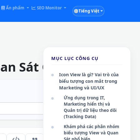
Ấn phẩm
SEO Monitor
Tiếng Việt
MỤC LỤC CÔNG CỤ
an Sát Online
Icon View là gì? Vai trò của
biểu tượng con mắt trong
Marketing và UI/UX
Ứng dụng trong IT,
Marketing hiển thị và
Quản trị dữ liệu theo dõi
(Tracking Data)
Khám phá các phân nhóm
biểu tượng View và Quan
Sát phổ biến
288
VI