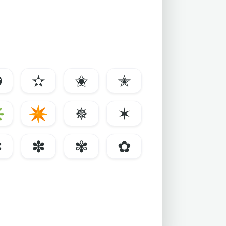
✪
✫
✬
✭
✳
✴
✵
✶
✼
✽
✾
✿