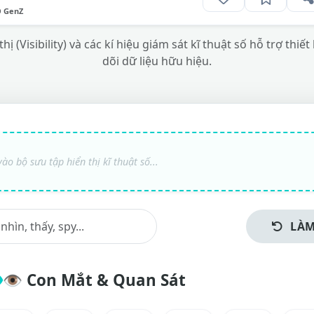
O GenZ
ị (Visibility) và các kí hiệu giám sát kĩ thuật số hỗ trợ thiế
dõi dữ liệu hữu hiệu.
LÀM
👁️
Con Mắt & Quan Sát