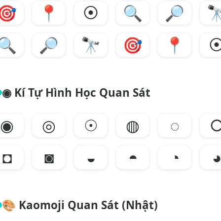
🎯
📍
⦿
🔍
🔎

🔍
🔎
🔭
🎯
📍
◉ Kí Tự Hình Học Quan Sát
◉
◎
☉
◍
◌
◘
◙
◒
◓
◔
🎨
Kaomoji Quan Sát (Nhật)