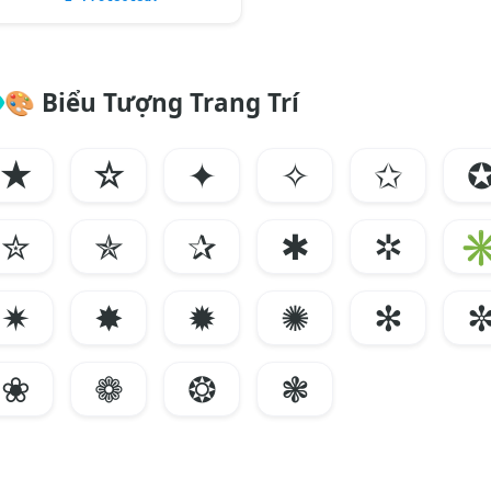
🎨
Biểu Tượng Trang Trí
★
☆
✦
✧
✩
✮
✯
✰
✱
✲
✷
✸
✹
✺
✻
❀
❁
❂
❃