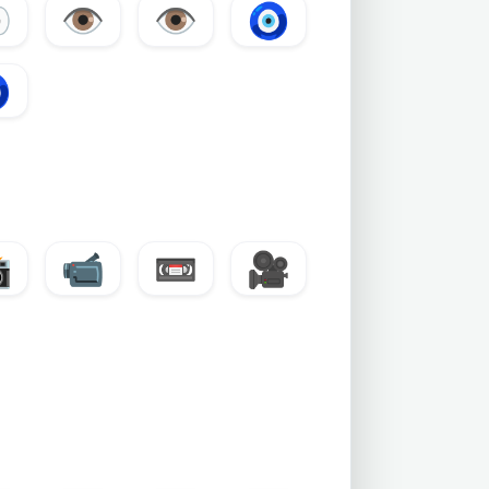

👁️
👁
🧿


📹
📼
🎥