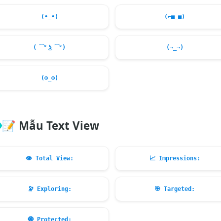
(•_•)
(⌐■_■)
( ͡° ͜ʖ ͡°)
(¬_¬)
(⊙_⊙)
📝
Mẫu Text View
👁️
Total View:
📈
Impressions:
🔭
Exploring:
🎯
Targeted:
🧿
Protected: