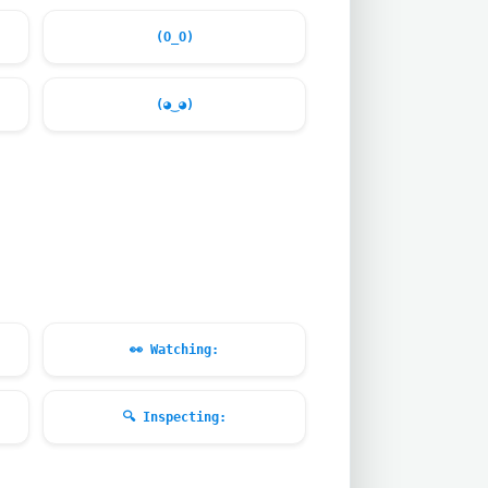
(O_O)
(◕‿◕)
👀
Watching:
🔍
Inspecting: