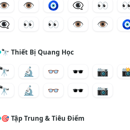
👁️
👁
🧿
👁️
👀

👁️
👀
👀
👁️
👁

🔭
Thiết Bị Quang Học
🔭
🔬
👓
🕶️
📷

🔭
🔬
👓
🕶️
📷
🎯
Tập Trung & Tiêu Điểm