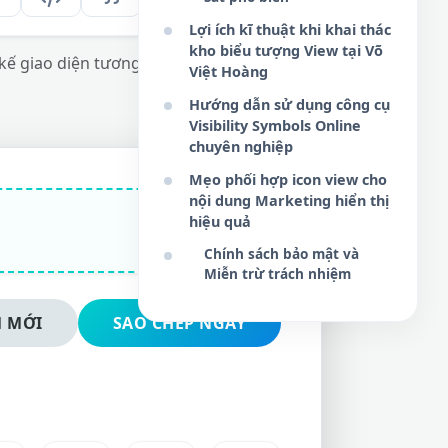
Lợi ích kĩ thuật khi khai thác
kho biểu tượng View tại Võ
t kế giao diện tương tác và tối ưu hóa theo
Việt Hoàng
Hướng dẫn sử dụng công cụ
Visibility Symbols Online
chuyên nghiệp
Mẹo phối hợp icon view cho
nội dung Marketing hiển thị
hiệu quả
Chính sách bảo mật và
Miễn trừ trách nhiệm
 MỚI
SAO CHÉP NGAY