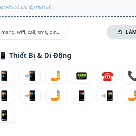
LÀM
📱
Thiết Bị & Di Động
📱
📲
🤳
📟
☎️

📱
📲
🤳
📱
📲

📱