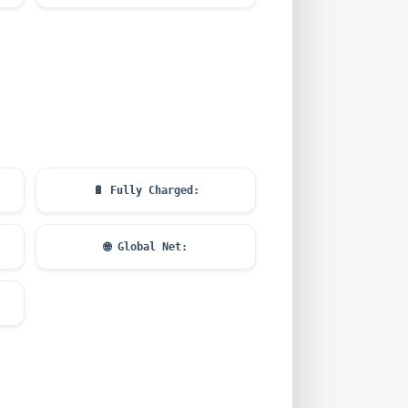
🔋
Fully Charged:
🌐
Global Net: