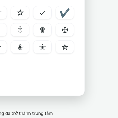
★
☆
✓
✔
‡
✟
✠
✫
✬
✭
✮
ộng đã trở thành trung tâm