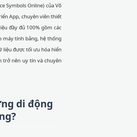
ce Symbols Online) của Võ
riển App, chuyên viên thiết
 liệu đầy đủ 100% gồm các
ho máy tính bảng, hệ thống
ữ liệu được tối ưu hóa hiển
ạn trở nên uy tín và chuyên
ợng di động
ing?