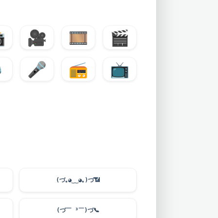

🎥
🎞️
🎬
️
🎤
📻
📺
(づ｡◕‿‿◕｡)づ
📶
(づ￣ ³￣)づ
📞