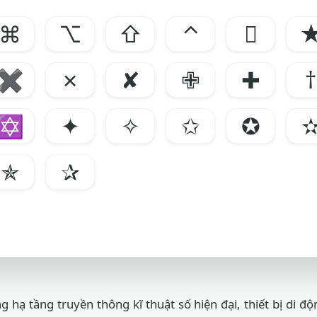
⌘
⌥
⇧
⌃

✖
✗
✘
✙
✚
†
✡
✦
✧
✩
✪
✯
✰
g hạ tầng truyền thông kĩ thuật số hiện đại, thiết bị di đ