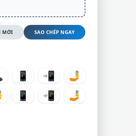
 MỚI
SAO CHÉP NGAY

📱
📲
🤳

📱
📲
🤳