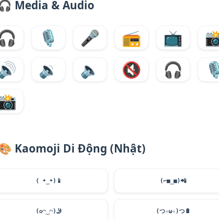
🎧
Media & Audio
🎧
🎙️
🎤
📻
📺

🔊
🔉
🔈
🔇
🎧
🎙
📸
🎨
Kaomoji Di Động (Nhật)
( •_•)
📱
(⌐■_■)
📲
(✿◠‿◠)
🤳
(つ✧ω✧)つ
🔋