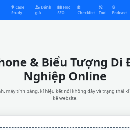
Case
Đánh
Học
Study
giá
SEO
Checklist
Tool
Podcast
hone & Biểu Tượng Di
Nghiệp Online
, máy tính bảng, kí hiệu kết nối không dây và trạng thái kĩ
kế website.