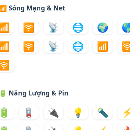
📶
Sóng Mạng & Net
📶
🛜
📡
🌐
🌍

📶
🛜
📡
🌐
📶

🛜
🔋
Năng Lượng & Pin
🔋
🪫
🔌
💡
🔦