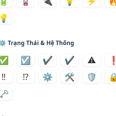
🔋
🪫
🔌
💡
⚡

💡
⚙️
Trạng Thái & Hệ Thống
✅
☑️
✔️
✔️
⚠️
‼️
⁉️
⚙️
🛠️
🛡️

🗝️