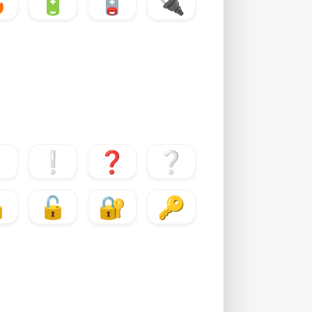

🔋
🪫
🔌
❗
❕
❓
❔

🔓
🔐
🔑