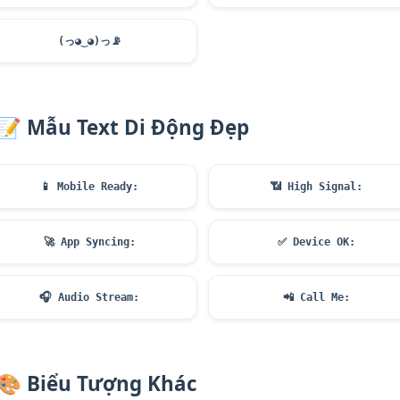
(っ◕‿◕)っ
📡
📝
Mẫu Text Di Động Đẹp
📱
Mobile Ready:
📶
High Signal:
🚀
App Syncing:
✅
Device OK:
🎧
Audio Stream:
📲
Call Me:
🎨
Biểu Tượng Khác