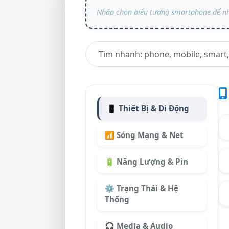
📱 Thiết Bị & Di Động
📶 Sóng Mạng & Net
🔋 Năng Lượng & Pin
⚙️ Trạng Thái & Hệ
Thống
🎧 Media & Audio