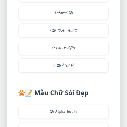
(=•́ܫ•̀=)
🐺
(
🐺
づ｡◕‿‿◕｡)づ
(つ✧ω✧)つ
🐺
🐾
(
🐺
╯°□°)╯
📝
Mẫu Chữ Sói Đẹp
🐺
Alpha Wolf: