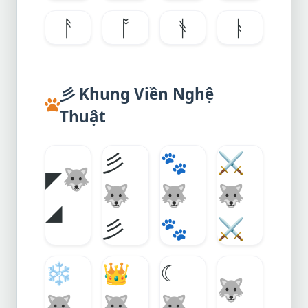
ᚨ
ᚩ
ᚬ
ᚭ
彡 Khung Viền Nghệ
Thuật
彡
🐾
⚔️
◤
🐺
🐺
🐺
🐺
◢
彡
🐾
⚔️
❄️
👑
☾
🐺
🐺
🐺
🐺