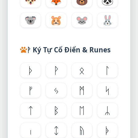
🐨
🐹
🐭
🐰
ᚹ Ký Tự Cổ Điển & Runes
ᚦ
ᚹ
ᛟ
ᛚ
ᚠ
ᛃ
ᛗ
ᛋ
ᛏ
ᛒ
ᛖ
ᛦ
ᛧ
ᛨ
ᚥ
ᚧ