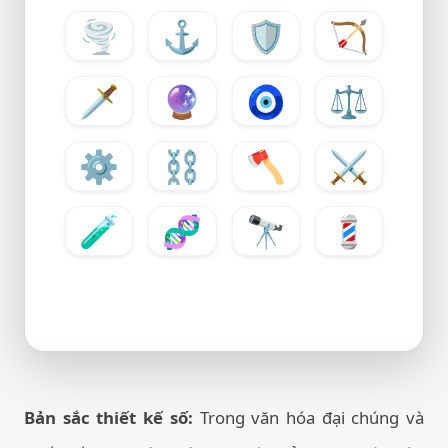
🌪️
⚓
🛡️
🏹
🗡️
🔮
🧿
⚖️
⚙️
⛓️
🪓
⚔️
🧪
🧬
🔭
💈
Bản sắc thiết kế số:
Trong văn hóa đại chúng và