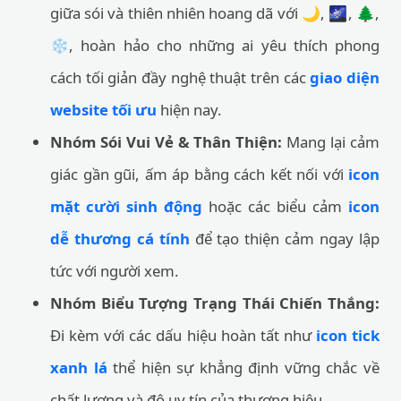
giữa sói và thiên nhiên hoang dã với 🌙, 🌌, 🌲,
❄️, hoàn hảo cho những ai yêu thích phong
cách tối giản đầy nghệ thuật trên các
giao diện
website tối ưu
hiện nay.
Nhóm Sói Vui Vẻ & Thân Thiện:
Mang lại cảm
giác gần gũi, ấm áp bằng cách kết nối với
icon
mặt cười sinh động
hoặc các biểu cảm
icon
dễ thương cá tính
để tạo thiện cảm ngay lập
tức với người xem.
Nhóm Biểu Tượng Trạng Thái Chiến Thắng:
Đi kèm với các dấu hiệu hoàn tất như
icon tick
xanh lá
thể hiện sự khẳng định vững chắc về
chất lượng và độ uy tín của thương hiệu.