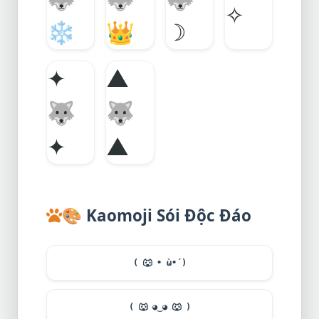
✧
❄️
👑
☽
✦
▲
🐺
🐺
✦
▲
🎨
Kaomoji Sói Độc Đáo
(
🐺
• ̀ω•́ )
(
🐺
◕‿◕
🐺
)