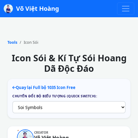
Võ Việt Hoàng
Tools
Icon Sói
Icon Sói & Kí Tự Sói Hoang
Dã Độc Đáo
Quay lại Full bộ 1035 Icon Free
CHUYỂN ĐỔI BỘ BIỂU TƯỢNG (QUICK SWITCH):
CREATOR
Võ Việt Hoàng