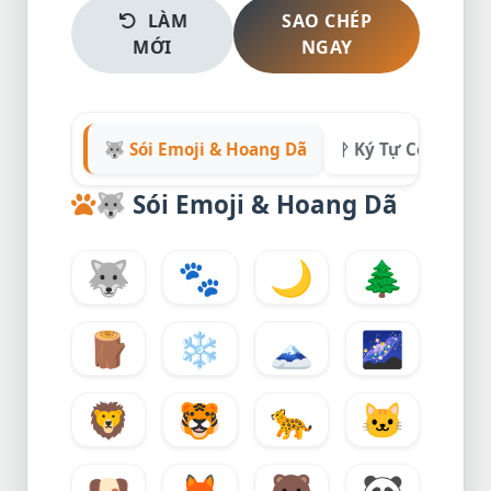
LÀM
SAO CHÉP
MỚI
NGAY
🐺 Sói Emoji & Hoang Dã
ᚹ Ký Tự Cổ Điển &
🐺
Sói Emoji & Hoang Dã
🐺
🐾
🌙
🌲
🪵
❄️
🗻
🌌
🦁
🐯
🐆
🐱
🐶
🦊
🐻
🐼