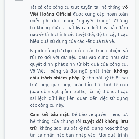
Tất cả các công cụ trực tuyến tại hệ thống
Võ
Việt Hoàng Official
được cung cấp hoàn toàn
miễn phí dưới dạng "nguyên trạng". Chúng
tôi không đưa ra bất kỳ cam kết hay bảo đảm
nào về tính chính xác tuyệt đối, độ tin cậy hoặc
hiệu quả sử dụng của các kết quả trả về.
Người dùng tự chịu hoàn toàn trách nhiệm và
rủi ro đối với dữ liệu đầu vào cũng như các
quyết định phát sinh từ kết quả của công cụ.
Võ Việt Hoàng và đội ngũ phát triển
không
chịu trách nhiệm pháp lý
cho bất kỳ thiệt hại
trực tiếp, gián tiếp, hoặc tổn thất kinh tế nào
(bao gồm sụt giảm traffic, lỗi hệ thống, hoặc
sai lệch dữ liệu) liên quan đến việc sử dụng
các công cụ này.
Cam kết bảo mật:
Để bảo vệ quyền riêng tư,
hệ thống của chúng tôi
tuyệt đối không lưu
trữ
, không sao lưu bất kỳ nội dung hoặc thông
tin cá nhân nào bạn nhập vào. Mọi quá trình