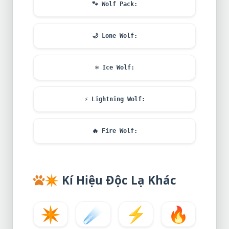
🐾
Wolf Pack:
🌙
Lone Wolf:
❄️
Ice Wolf:
⚡
Lightning Wolf:
🔥
Fire Wolf:
✴️
Kí Hiệu Độc Lạ Khác
✴️
☄️
⚡
🔥