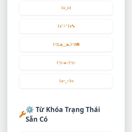
(
⚙️
_
⚙️
)
(ง'̀-'́)ง
🔧
(づ｡◕‿‿◕｡)づ
🧰
(つ✧ω✧)つ
⚡
(✿◠‿◠)
⚙️
⚙️
Từ Khóa Trạng Thái
Sẵn Có