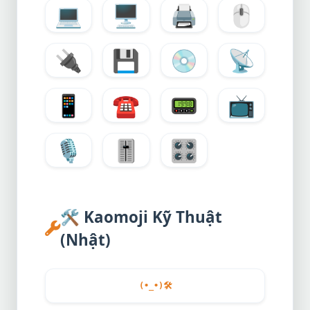
💻
🖥️
🖨️
🖱️
🔌
💾
💿
📡
📱
☎️
📟
📺
🎙️
🎚️
🎛️
🛠️
Kaomoji Kỹ Thuật
(Nhật)
(•_•)
🛠️