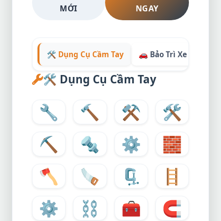
MỚI
NGAY
🛠️ Dụng Cụ Cầm Tay
🚗 Bảo Trì Xe Cộ

🛠️
Dụng Cụ Cầm Tay
🔧
🔨
⚒️
🛠️
⛏️
🔩
⚙️
🧱
🪓
🪚
🗜️
🪜
⚙
⛓️
🧰
🧲