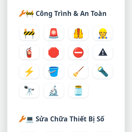
🚧
Công Trình & An Toàn
🚧
🚨
🦺
👷
🧯
🛑
⛔
⚠️
⚡
🪣
🧹
🔦
🔭
🔬
🫙
💻
Sửa Chữa Thiết Bị Số