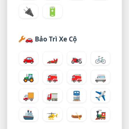
🔌
🔋
🚗
Bảo Trì Xe Cộ
🚗
🏎️
🏍️
🚲
🚜
🚒
🚒
🚐
🚚
🚛
🚆
✈️
🚢
🚁
🛶
🚂