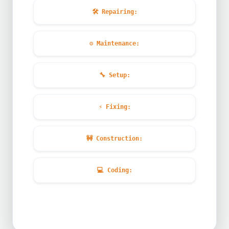
🛠️
Repairing:
⚙️
Maintenance:
🔧
Setup:
⚡
Fixing:
🚧
Construction:
💻
Coding: