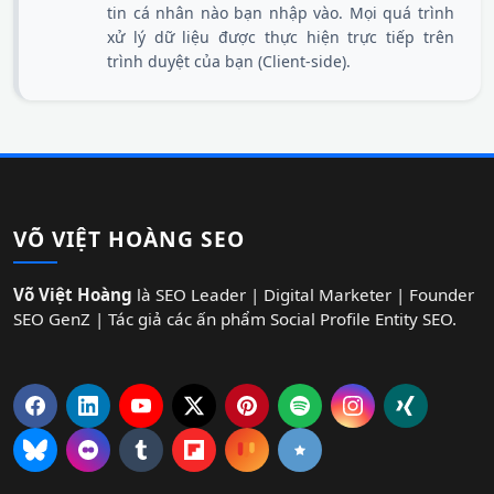
tin cá nhân nào bạn nhập vào. Mọi quá trình
xử lý dữ liệu được thực hiện trực tiếp trên
trình duyệt của bạn (Client-side).
VÕ VIỆT HOÀNG SEO
Võ Việt Hoàng
là SEO Leader | Digital Marketer | Founder
SEO GenZ | Tác giả các ấn phẩm Social Profile Entity SEO.