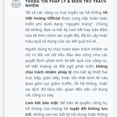
THÔNG TIN PHÁP LÝ & MIỄN TRỪ TRÁCH
NHIỆM
Tất cả các công cụ trực tuyến tại hệ thống
Võ
Việt Hoàng Official
được cung cấp hoàn toàn
miễn phí dưới dạng "nguyên trạng". Chúng
tôi không đưa ra bất kỳ cam kết hay bảo đảm
nào về tính chính xác tuyệt đối, độ tin cậy hoặc
hiệu quả sử dụng của các kết quả trả về.
Người dùng tự chịu hoàn toàn trách nhiệm và
rủi ro đối với dữ liệu đầu vào cũng như các
quyết định phát sinh từ kết quả của công cụ.
Võ Việt Hoàng và đội ngũ phát triển
không
chịu trách nhiệm pháp lý
cho bất kỳ thiệt hại
trực tiếp, gián tiếp, hoặc tổn thất kinh tế nào
(bao gồm sụt giảm traffic, lỗi hệ thống, hoặc
sai lệch dữ liệu) liên quan đến việc sử dụng
các công cụ này.
Cam kết bảo mật:
Để bảo vệ quyền riêng tư,
hệ thống của chúng tôi
tuyệt đối không lưu
trữ
, không sao lưu bất kỳ nội dung hoặc thông