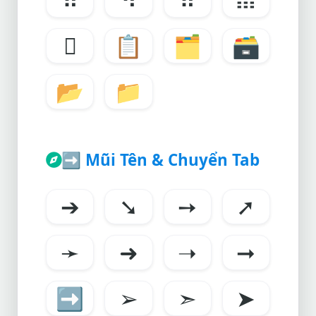
𝍗
📋
🗂
🗃
📂
📁
➡️
Mũi Tên & Chuyển Tab
➔
➘
➙
➚
➛
➜
➝
➞
➡
➢
➣
➤