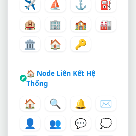
✈
⛵
⚓
⛽
🏨
🏢
🏫
🏭
🏛
🏠
🔑
🏠
Node Liên Kết Hệ
Thống
🏠
🔍
🔔
✉
👤
👥
💬
💭