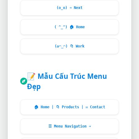
(o_o) ➔ Next
( ^_^)
🏠
Home
(✿◠‿◠)
📁
Work
📝
Mẫu Cấu Trúc Menu
Đẹp
🏠
Home |
📁
Products |
✉
Contact
☰ Menu Navigation ➔