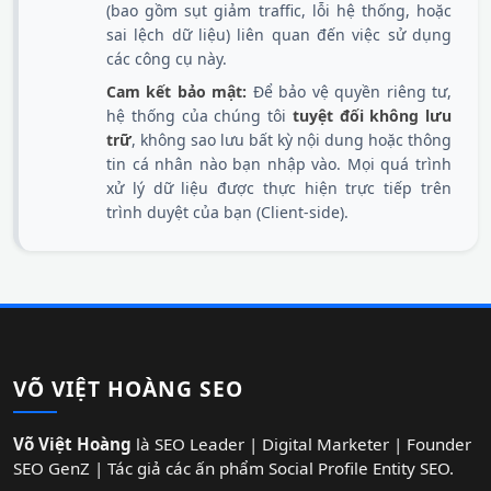
(bao gồm sụt giảm traffic, lỗi hệ thống, hoặc
sai lệch dữ liệu) liên quan đến việc sử dụng
các công cụ này.
Cam kết bảo mật:
Để bảo vệ quyền riêng tư,
hệ thống của chúng tôi
tuyệt đối không lưu
trữ
, không sao lưu bất kỳ nội dung hoặc thông
tin cá nhân nào bạn nhập vào. Mọi quá trình
xử lý dữ liệu được thực hiện trực tiếp trên
trình duyệt của bạn (Client-side).
VÕ VIỆT HOÀNG SEO
Võ Việt Hoàng
là SEO Leader | Digital Marketer | Founder
SEO GenZ | Tác giả các ấn phẩm Social Profile Entity SEO.