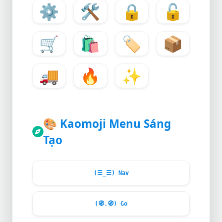
⚙
🛠
🔒
🔓
🛒
🛍
🏷
📦
🚚
🔥
✨
🎨
Kaomoji Menu Sáng
Tạo
(☰_☰) Nav
(
🧭
.
🧭
) Go