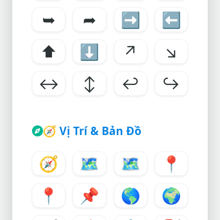
➥
➦
➡️
⬅
⬆
⬇
↗
↘
↔
↕
↩
↪
🧭
Vị Trí & Bản Đồ
🧭
🗺
🗺️
📍
📍
📌
🌎
🌍