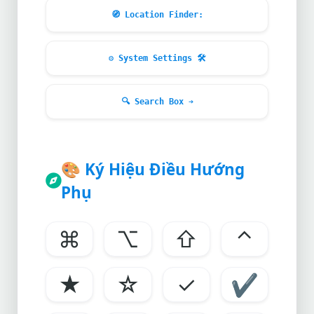
🧭
Location Finder:
⚙
System Settings
🛠
🔍
Search Box ➔
🎨
Ký Hiệu Điều Hướng
Phụ
⌘
⌥
⇧
⌃
★
☆
✓
✔