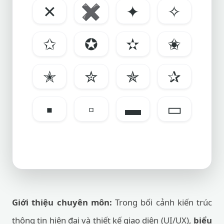
✕
✖
✦
✧
✩
✪
✫
✬
✭
✮
✯
✰
▪
▫
▬
▭
Giới thiệu chuyên môn:
Trong bối cảnh kiến trúc
thông tin hiện đại và thiết kế giao diện (UI/UX),
biểu