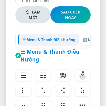
LÀM
SAO CHÉP
MỚI
NGAY
☰ Menu & Thanh Điều Hướng
➡️ Mũi Tên 
☰ Menu & Thanh Điều
Hướng
☰
☷
⛃
⛄
⠇
⠡
⠪
⠵
⠶
⠻
⠿
𝍖