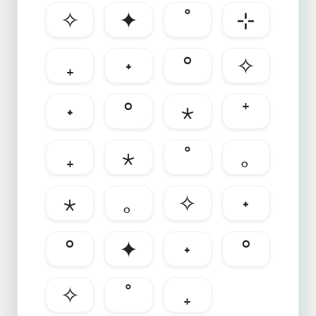
✧
✦
˚
⊹
₊
˖
°
✧
˖
°
⋆
⁺
₊
⋆
˚
｡
⋆
｡
✧
˖
°
✦
˖
°
✧
˚
₊