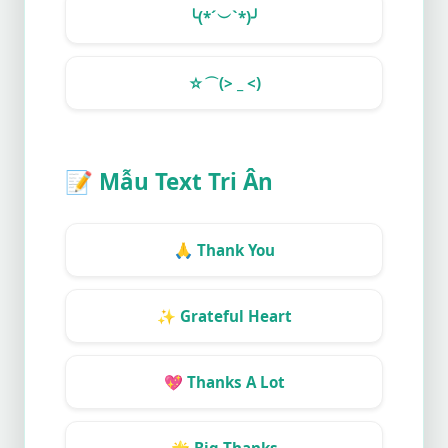
╰(*´︶`*)╯
☆⌒(> _ <)
📝
Mẫu Text Tri Ân
🙏
Thank You
✨
Grateful Heart
💖
Thanks A Lot