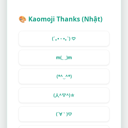
🎨
Kaomoji Thanks (Nhật)
(´｡• ᵕ •｡`) ♡
m(_ _)m
(*^‿^*)
(人^▽^)☆
(´∀｀)♡