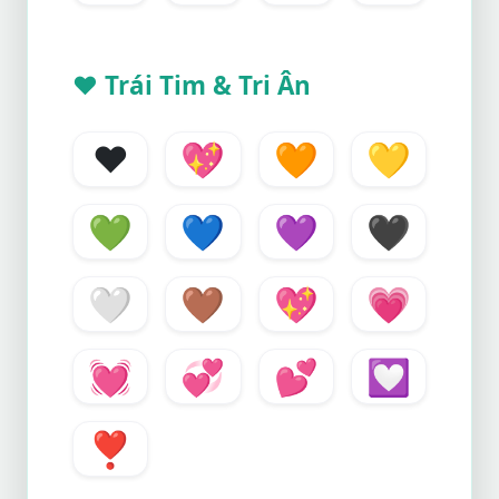
❤️
Trái Tim & Tri Ân
❤️
💖
🧡
💛
💚
💙
💜
🖤
🤍
🤎
💖
💗
💓
💞
💕
💟
❣️