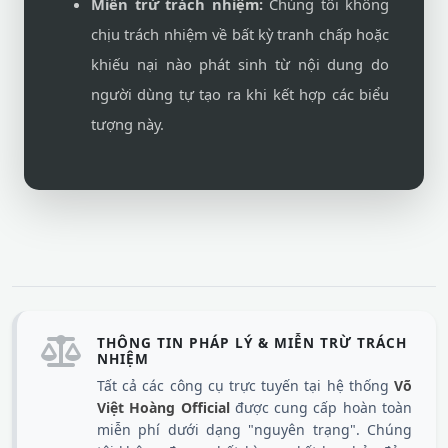
Miễn trừ trách nhiệm:
Chúng tôi không
chịu trách nhiệm về bất kỳ tranh chấp hoặc
khiếu nại nào phát sinh từ nội dung do
người dùng tự tạo ra khi kết hợp các biểu
tượng này.
THÔNG TIN PHÁP LÝ & MIỄN TRỪ TRÁCH
NHIỆM
Tất cả các công cụ trực tuyến tại hệ thống
Võ
Việt Hoàng Official
được cung cấp hoàn toàn
miễn phí dưới dạng "nguyên trạng". Chúng