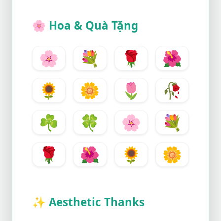
🌸
Hoa & Quà Tặng
🌸
💐
🌹
🌺
🌻
🌼
🌷
🥀
☘️
🍀
🌸
💐
🌹
🌺
🌻
🌼
✨
Aesthetic Thanks