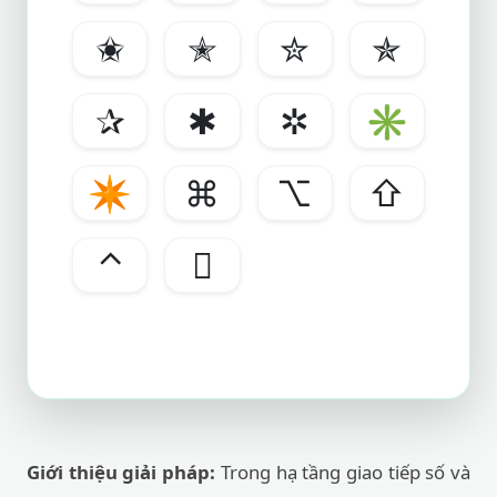
✬
✭
✮
✯
✰
✱
✲
✳
✴
⌘
⌥
⇧
⌃

Giới thiệu giải pháp:
Trong hạ tầng giao tiếp số và