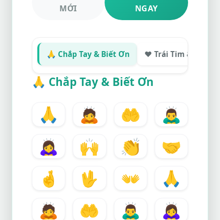
MỚI
NGAY
🙏 Chắp Tay & Biết Ơn
❤️ Trái Tim & Tri Ân
🙏
Chắp Tay & Biết Ơn
🙏
🙇
🤲
🙇‍♂️
🙇‍♀️
🙌
👏
🤝
🤞
🖖
👐
🙏
🙇
🤲
🙇‍♂️
🙇‍♀️