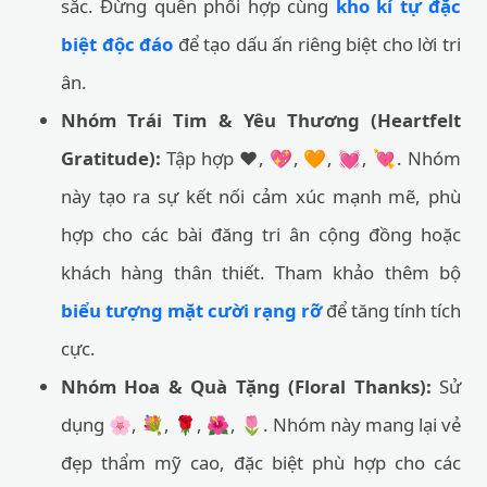
sắc. Đừng quên phối hợp cùng
kho kí tự đặc
biệt độc đáo
để tạo dấu ấn riêng biệt cho lời tri
ân.
Nhóm Trái Tim & Yêu Thương (Heartfelt
Gratitude):
Tập hợp ❤️, 💖, 🧡, 💓, 💘. Nhóm
này tạo ra sự kết nối cảm xúc mạnh mẽ, phù
hợp cho các bài đăng tri ân cộng đồng hoặc
khách hàng thân thiết. Tham khảo thêm bộ
biểu tượng mặt cười rạng rỡ
để tăng tính tích
cực.
Nhóm Hoa & Quà Tặng (Floral Thanks):
Sử
dụng 🌸, 💐, 🌹, 🌺, 🌷. Nhóm này mang lại vẻ
đẹp thẩm mỹ cao, đặc biệt phù hợp cho các