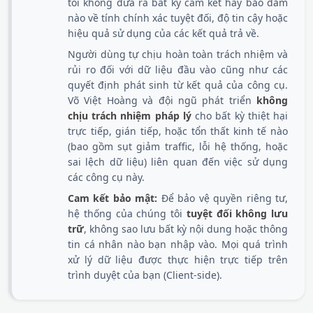
tôi không đưa ra bất kỳ cam kết hay bảo đảm
nào về tính chính xác tuyệt đối, độ tin cậy hoặc
hiệu quả sử dụng của các kết quả trả về.
Người dùng tự chịu hoàn toàn trách nhiệm và
rủi ro đối với dữ liệu đầu vào cũng như các
quyết định phát sinh từ kết quả của công cụ.
Võ Việt Hoàng và đội ngũ phát triển
không
chịu trách nhiệm pháp lý
cho bất kỳ thiệt hại
trực tiếp, gián tiếp, hoặc tổn thất kinh tế nào
(bao gồm sụt giảm traffic, lỗi hệ thống, hoặc
sai lệch dữ liệu) liên quan đến việc sử dụng
các công cụ này.
Cam kết bảo mật:
Để bảo vệ quyền riêng tư,
hệ thống của chúng tôi
tuyệt đối không lưu
trữ
, không sao lưu bất kỳ nội dung hoặc thông
tin cá nhân nào bạn nhập vào. Mọi quá trình
xử lý dữ liệu được thực hiện trực tiếp trên
trình duyệt của bạn (Client-side).