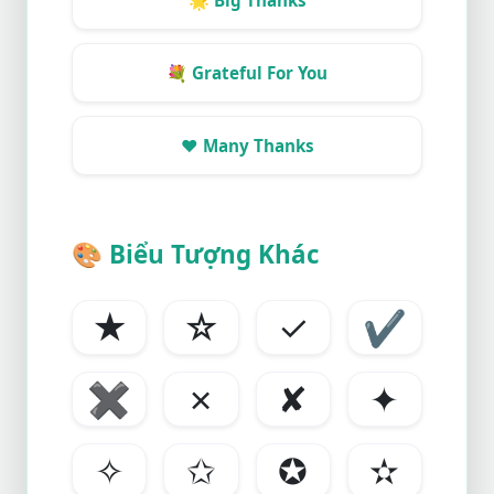
🌟
Big Thanks
💐
Grateful For You
❤️
Many Thanks
🎨
Biểu Tượng Khác
★
☆
✓
✔
✖
✗
✘
✦
✧
✩
✪
✫