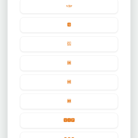
ᴠɪᴘ
🆎
🆑
🆒
🆓
🆕
🆅🅸
🅿