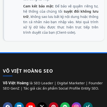
Cam kết bảo mật:
Để bảo vệ quyền riêng tư,
hệ thống của chúng tôi
tuyệt đối không lưu
trữ
, không sao lưu bất kỳ nội dung hoặc thông
tin cá nhân nào bạn nhập vào. Mọi quá trình
xử lý dữ liệu được thực hiện trực tiếp trên
trình duyệt của bạn (Client-side).
VÕ VIỆT HOÀNG SEO
Võ Việt Hoàng
là SEO Leader | Digital Marketer | Founder
SEO GenZ | Tác giả các ấn phẩm Social Profile Entity SEO.