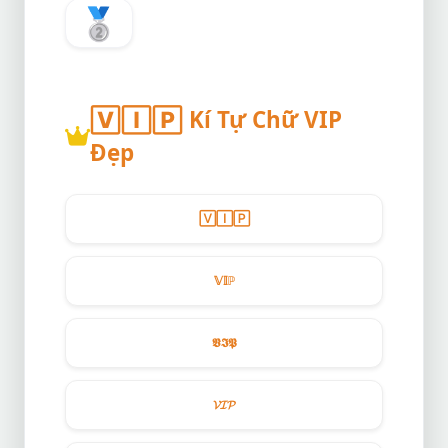
🥈
🅅🄸🄿 Kí Tự Chữ VIP
Đẹp
🅅🄸🄿
𝕍𝕀ℙ
𝖁𝕴𝕻
𝓥𝓘𝓟