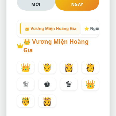
MỚI
NGAY
👑 Vương Miện Hoàng Gia
⭐ Ngôi Sao Đẳn
👑
Vương Miện Hoàng
Gia
👑
🤴
👸
🫅
♕
♚
♛
👑
🤴
👸