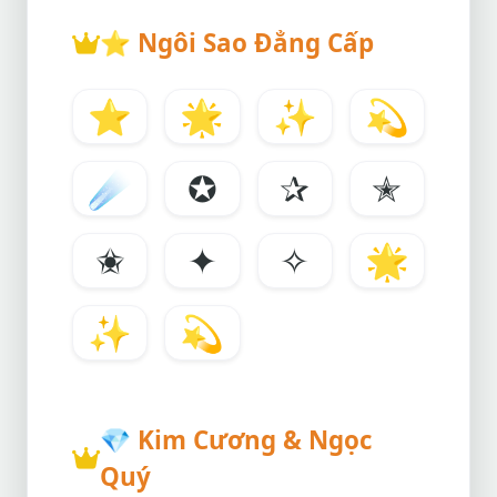
⭐
Ngôi Sao Đẳng Cấp
⭐
🌟
✨
💫
☄️
✪
✰
✭
✬
✦
✧
🌟
✨
💫
💎
Kim Cương & Ngọc
Quý