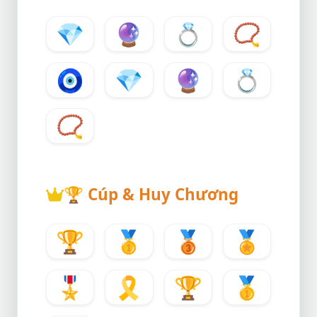
💎
🔮
💍
📿
🧿
💎
🔮
💍
📿
🏆
Cúp & Huy Chương
🏆
🥇
🥉
🏅
🎖️
🎗️
🏆
🥇