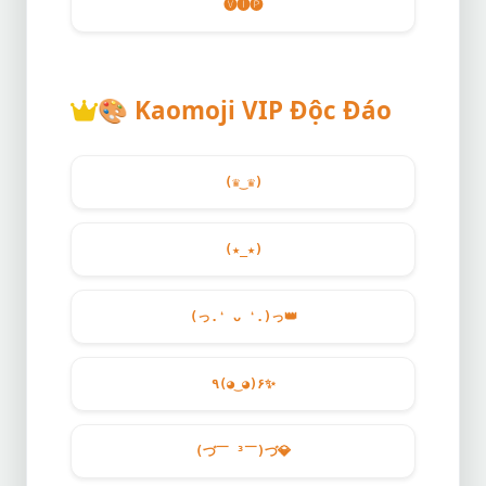
🅥🅘🅟
🎨
Kaomoji VIP Độc Đáo
(♛‿♛)
(★_★)
(っ.❛ ᴗ ❛.)っ
👑
٩(◕‿◕)۶
✨
(づ￣ ³￣)づ
💎