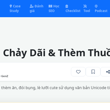
Case
Đánh
Học
Study
giá
SEO
Checklist
Tool
Podcast
 Chảy Dãi & Thèm Thu
O GenZ
hèm ăn, đói bụng, lè lưỡi cute sử dụng văn bản Unicode tiê