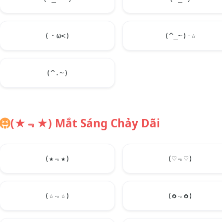
(・ω<)
(^_~)-☆
(^.~)
(★﹃★) Mắt Sáng Chảy Dãi
(★﹃★)
(♡﹃♡)
(☆﹃☆)
(✪﹃✪)