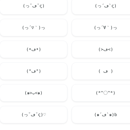
(っ´ڡ`ς)
(っ˘ڡ˘ς)
(っ´▽｀)っ
(っ´∀｀)っ
(>ڡ<)
(•ڡ•)
( ڡ )
(°ڡ°)
(๑>ᴗ<๑)
(*^〇^*)
(๑´ڡ`๑)b
(っ˘ڡ˘ς)♡