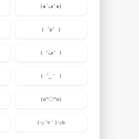
(๑´ڡ`๑)
( ´ρ` )
( 'ڡ' )
( ´_｀ )
(o^〇^o)
(っ´▽｀)っb