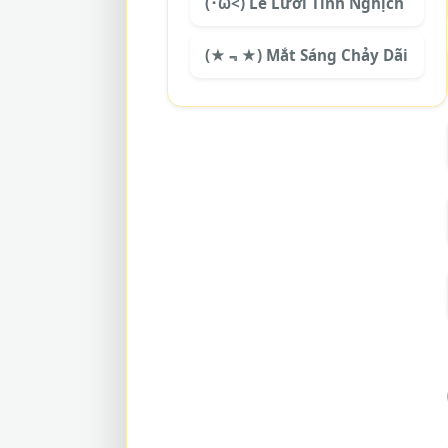
(･ω<) Lè Lưỡi Tinh Nghịch
(★﹃★) Mắt Sáng Chảy Dãi