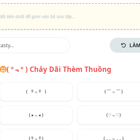
LÀM
( º﹃º ) Chảy Dãi Thèm Thuồng
( º﹃º )
(￣﹃￣)
(★﹃★)
(♡﹃♡)
(º﹃º)
(,,﹃,,)