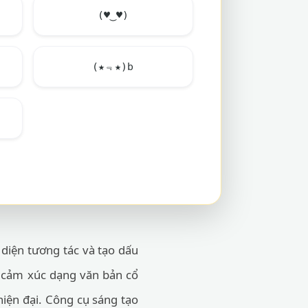
(
♥
‿
♥
)
(★﹃★)b
 diện tương tác và tạo dấu
g cảm xúc dạng văn bản cổ
hiện đại. Công cụ sáng tạo