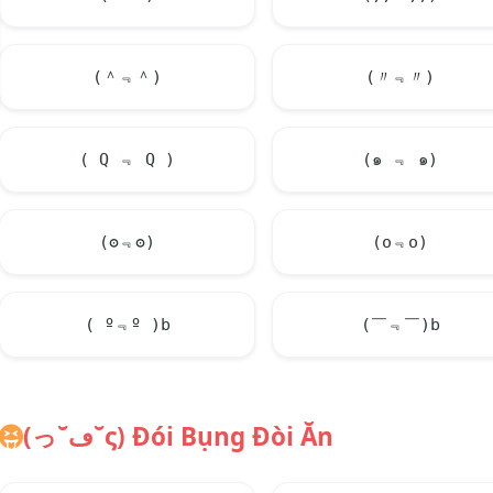
(＾﹃＾)
(〃﹃〃)
( Q ﹃ Q )
(๑ ﹃ ๑)
(ʘ﹃ʘ)
(o﹃o)
( º﹃º )b
(￣﹃￣)b
(っ˘ڡ˘ς) Đói Bụng Đòi Ăn