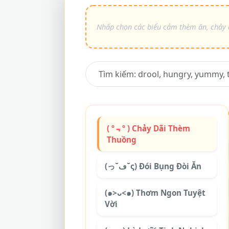
( º﹃º ) Chảy Dãi Thèm
Thuồng
(っ˘ڡ˘ς) Đói Bụng Đòi Ăn
(๑>ᴗ<๑) Thơm Ngon Tuyệt
Vời