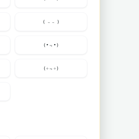
( ˵ ˵ )
(•﹃•)
(✧﹃✧)