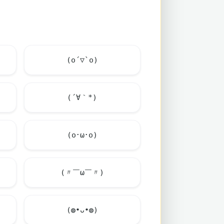
(o´▽`o)
(´∀｀*)
(o･ω･o)
(〃￣ω￣〃)
(◍•ᴗ•◍)