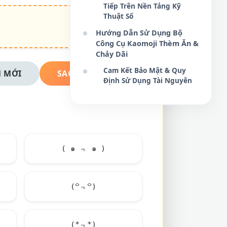
Tiếp Trên Nền Tảng Kỹ
Thuật Số
Hướng Dẫn Sử Dụng Bộ
Công Cụ Kaomoji Thèm Ăn &
Chảy Dãi
Cam Kết Bảo Mật & Quy
 MỚI
SAO CHÉP NGAY
Định Sử Dụng Tài Nguyên
( ๑ ﹃ ๑ )
(꒪﹃꒪)
(*﹃*)