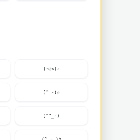
(･ω<)☆
(^_-)☆
(*^_-)
(^_~ )b