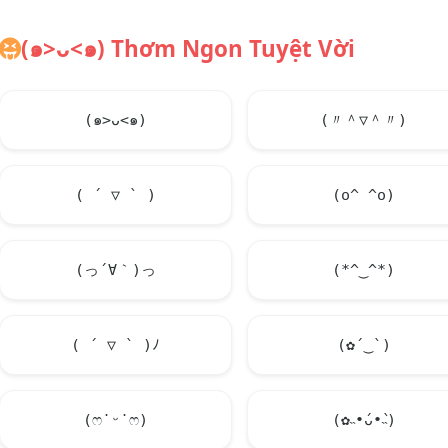
(๑>ᴗ<๑) Thơm Ngon Tuyệt Vời
(๑>ᴗ<๑)
(〃＾▽＾〃)
( ´ ▽ ` )
(o^ ^o)
(っ´∀｀)っ
(*^‿^*)
( ´ ▽ ` )ﾉ
(✿´‿`)
(ෆ˙ᵕ˙ෆ)
(✿˵•́ᴗ•̀˵)