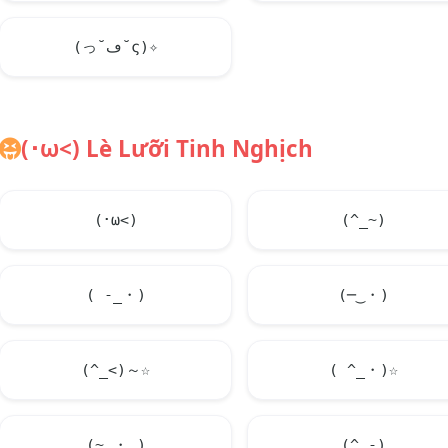
(っ˘ڡ˘ς)✧
(･ω<) Lè Lưỡi Tinh Nghịch
(･ω<)
(^_~)
( -_・)
(─‿・)
(^_<)～☆
( ^_・)☆
(~_・ )
(^_-)