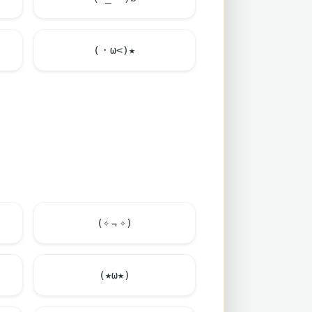
(・ω<)★
(✧﹃✧)
(★ω★)