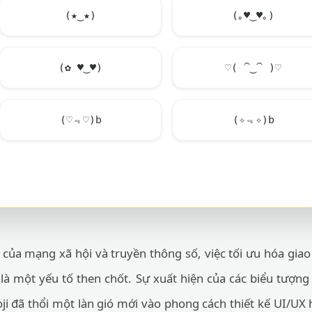
(★‿★)
(｡
♥
‿
♥
｡)
(✿
♥
‿
♥
)
♡( ⁀‿⁀ )♡
(♡﹃♡)b
(✧﹃✧)b
ủa mạng xã hội và truyền thông số, việc tối ưu hóa giao
là một yếu tố then chốt. Sự xuất hiện của các biểu tượn
ji đã thổi một làn gió mới vào phong cách thiết kế UI/UX 