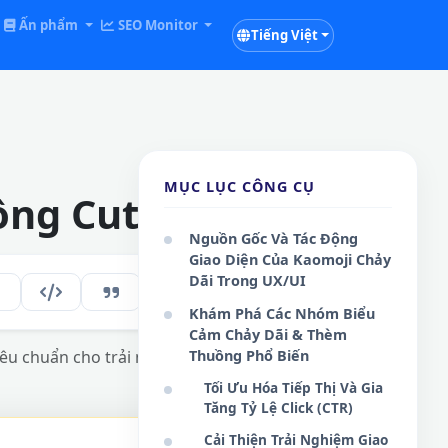
Ấn phẩm
SEO Monitor
Tiếng Việt
MỤC LỤC CÔNG CỤ
ồng Cute
Nguồn Gốc Và Tác Động
Giao Diện Của Kaomoji Chảy
Dãi Trong UX/UI
107
VI
Khám Phá Các Nhóm Biểu
Cảm Chảy Dãi & Thèm
u chuẩn cho trải nghiệm giao tiếp thú vị.
Thuồng Phổ Biến
Tối Ưu Hóa Tiếp Thị Và Gia
Tăng Tỷ Lệ Click (CTR)
Cải Thiện Trải Nghiệm Giao