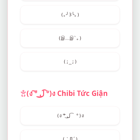
(｡╯3╰｡)
(இ﹏இ`｡)
(;_;)
(ง ͠° ͟ل͜ ͡°)ง Chibi Tức Giận
(ง ͠° ͟ل͜ ͡°)ง
(｀Д´)