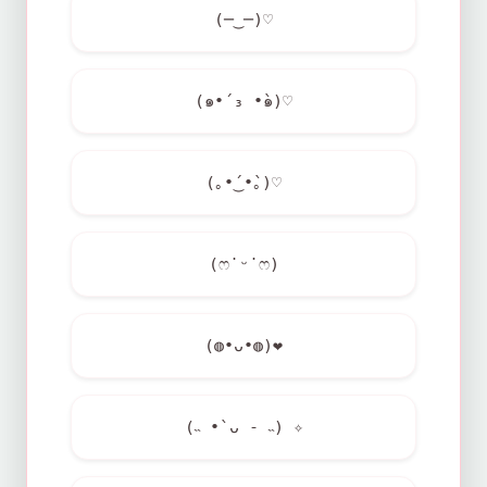
(─‿─)♡
(๑•́ ₃ •̀๑)♡
(｡•́‿•̀｡)♡
(ෆ˙ᵕ˙ෆ)
(◍•ᴗ•◍)
❤
(˵ •̀ ᴗ - ˵) ✧