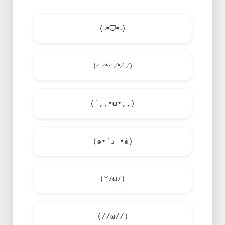
(˶ꔷᗜꔷ˶)
(⁄ ⁄•⁄-⁄•⁄ ⁄)
(´,,•ω•,,)
(๑•́ ₃ •̀๑)
(*ﾉωﾉ)
(//ω//)