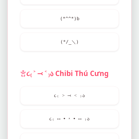
(*^^*)b
(*/_＼)
૮₍ ˃ ⤙ ˂ ₎ა Chibi Thú Cưng
૮₍ ˃ ⤙ ˂ ₎ა
૮₍ ⑅ • ᵜ • ⑅ ₎ა