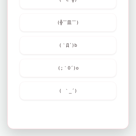
(╬￣皿￣)
(｀Д´)b
(;｀O´)o
( ｀_´)