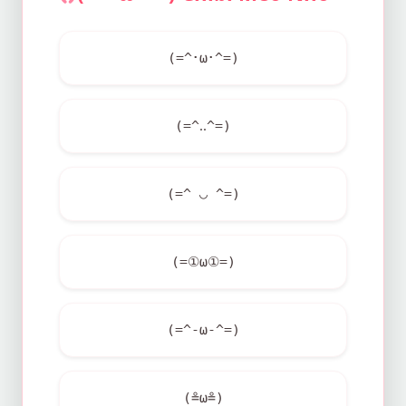
(=^･ω･^=)
(=^‥^=)
(=^ ◡ ^=)
(=①ω①=)
(=^-ω-^=)
(≗ω≗)