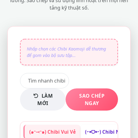
lưỡng. Sao chép và sử dụng linh hoạt trên mọi nền
tảng kỹ thuật số.
LÀM
SAO CHÉP
MỚI
NGAY
(๑ᵔ⤙ᵔ๑) Chibi Vui Vẻ
(˶ꔷᗜꔷ˶) Chibi Ngại Ng