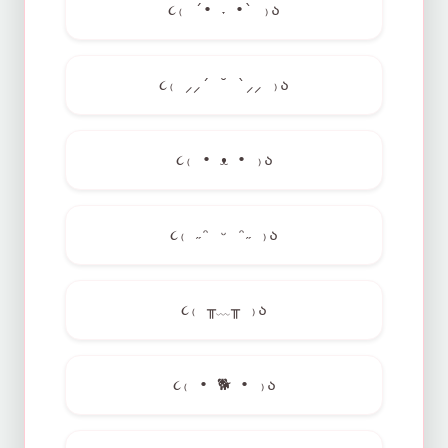
૮₍ ´• ˕ •` ₎ა
૮₍ ⸝⸝´ ˘ `⸝⸝ ₎ა
૮₍ • ᴥ • ₎ა
૮₍ ˶ᵔ ᵕ ᵔ˶ ₎ა
૮₍ ╥﹏╥ ₎ა
૮₍ •
🐕
• ₎ა