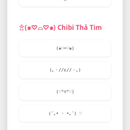
(๑♡⌓♡๑) Chibi Thả Tim
(๑♡⌓♡๑)
(｡・//ε//・｡)
(♡°▽°♡)
(´｡• ᵕ •｡`) ♡