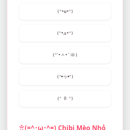
(ᐢ•ω•ᐢ)
(ᐢ•ܫ•ᐢ)
(ᐢˊ•ㅅ•`𓂏)
(ᐢꔷヮꔷᐢ)
(ᐢ O ᐢ)
(=^･ω･^=) Chibi Mèo Nhỏ