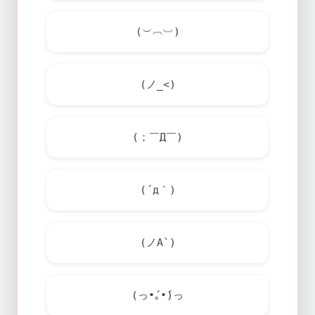
(︶︹︺)
(ノ_<)
(；￣Д￣)
(´д｀)
(ノA`)
(っ•́｡•́)っ