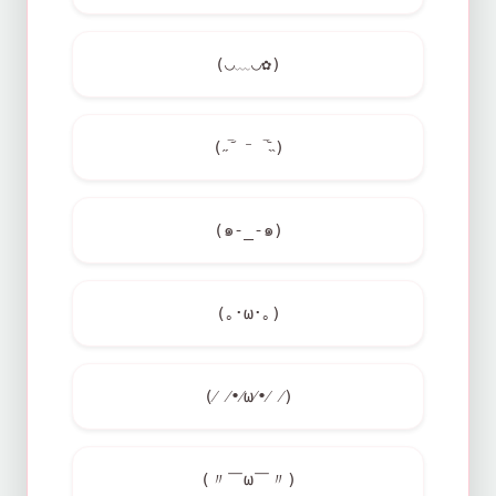
(◡﹏◡✿)
(˶‾᷄ ⁻ ‾᷅˵)
(๑-_-๑)
(｡･ω･｡)
(⁄ ⁄•⁄ω⁄•⁄ ⁄)
(〃￣ω￣〃)