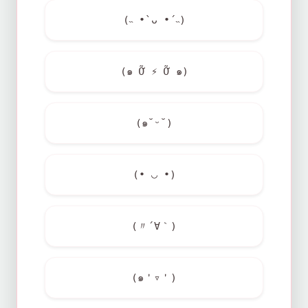
(˵ •̀ ᴗ •́ ˵)
(๑ Ỡ
⚡
Ỡ ๑)
(๑˘ᵕ˘)
(• ◡ •)
(〃´∀｀)
(๑＇▿＇)