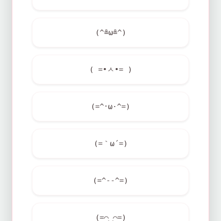
(^≗ω≗^)
( =•ㅅ•= )
(=^･ω·^=)
(=｀ω´=)
(=^--^=)
(=⌒‿⌒=)