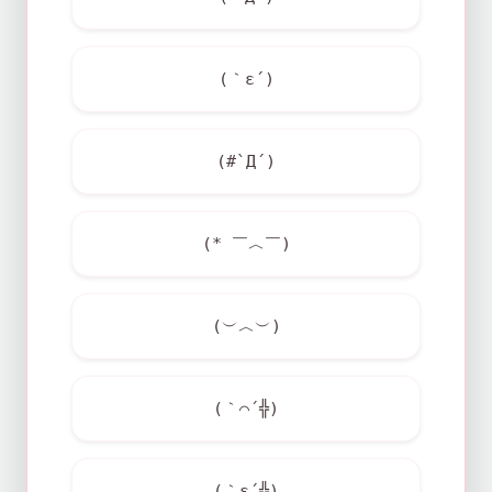
(｀ε´)
(#`Д´)
(* ￣︿￣)
(︶︿︶)
(｀⌒´╬)
(｀ε´╬)