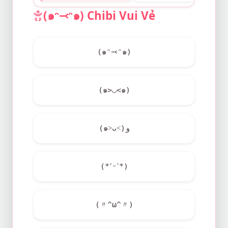
(๑ᵔ⤙ᵔ๑) Chibi Vui Vẻ
(๑ᵔ⤙ᵔ๑)
(๑>◡<๑)
(๑˃ᴗ˂)ﻭ
(*ˊᵕˋ*)
(〃^ω^〃)