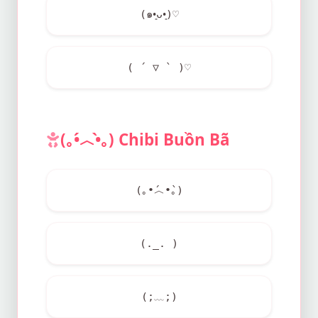
(๑•͈ᴗ•͈)♡
( ´ ▽ ` )♡
(｡•́︿•̀｡) Chibi Buồn Bã
(｡•́︿•̀｡)
(._. )
(;﹏;)