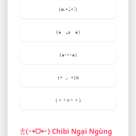
(✿˵•́ᴗ•̀˵)
(๑ゝڡゝ๑)
(๑˃▿˂๑)
(• ◡ •)b
(〃＾▽＾〃)
(˶ꔷᗜꔷ˶) Chibi Ngại Ngùng