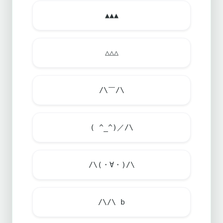
▲▲▲
△△△
/\￣/\
( ^_^)／/\
/\(・∀・)/\
/\/\ b