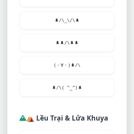
🌲
/\_\/\
🌲
🌲
🌲
/\
🌲
🌲
(・∀・)
🌲
/\
🌲
/\( ^_^)
🌲
⛺
Lều Trại & Lửa Khuya