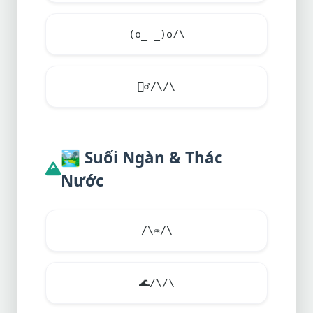
(o_ _)o/\
🧗‍♂️
/\/\
🏞️
Suối Ngàn & Thác
Nước
/\
♒
/\
🌊
/\/\