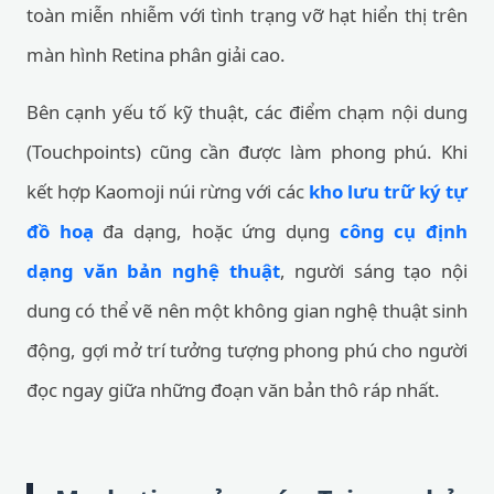
toàn miễn nhiễm với tình trạng vỡ hạt hiển thị trên
màn hình Retina phân giải cao.
Bên cạnh yếu tố kỹ thuật, các điểm chạm nội dung
(Touchpoints) cũng cần được làm phong phú. Khi
kết hợp Kaomoji núi rừng với các
kho lưu trữ ký tự
đồ hoạ
đa dạng, hoặc ứng dụng
công cụ định
dạng văn bản nghệ thuật
, người sáng tạo nội
dung có thể vẽ nên một không gian nghệ thuật sinh
động, gợi mở trí tưởng tượng phong phú cho người
đọc ngay giữa những đoạn văn bản thô ráp nhất.