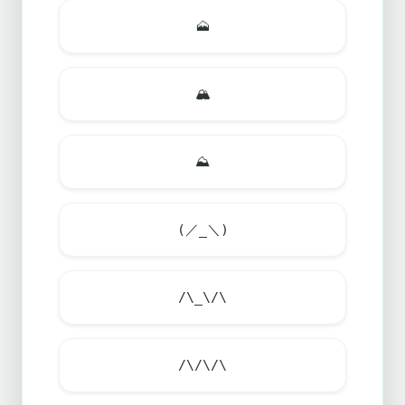
🗻
🏔️
⛰️
(／_＼)
/\_\/\
/\/\/\