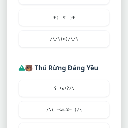
❄️
(￣▽￣)
❄️
/\/\(
❄️
)/\/\
🐻
Thú Rừng Đáng Yêu
ʕ •ᴥ•ʔ/\
/\( =①ω①= )/\