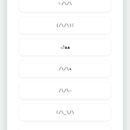
✨
/\/\
(/\/\)☾
🌙
▲▲
/\/\★
/\/\☆
☾/\_\/\