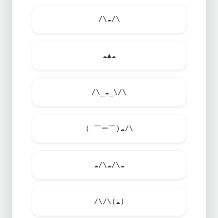
/\
☁️
/\
☁️
▲
☁️
/\_
☁️
_\/\
( ￣ー￣)
☁️
/\
☁️
/\
☁️
/\
☁️
/\/\(
☁️
)