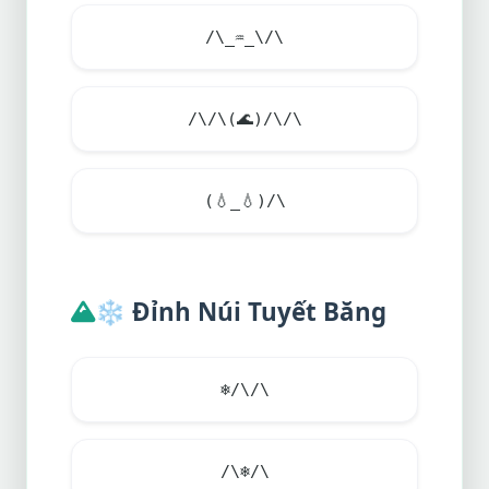
/\_
♒
_\/\
/\/\(
🌊
)/\/\
(
💧
_
💧
)/\
❄️
Đỉnh Núi Tuyết Băng
❄️
/\/\
/\
❄️
/\