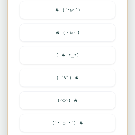
🐐
(´･ω･`)
🐐
(・ω・)
(
🐐
•_•)
( ﾟ∀ﾟ)
🐐
(⌒ω⌒)
🐐
(´• ω •`)
🐐