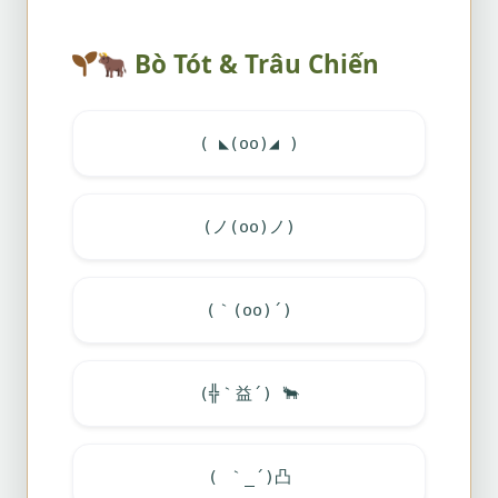
🐂
Bò Tót & Trâu Chiến
( ◣(oo)◢ )
(ノ(oo)ノ)
(｀(oo)´)
(╬｀益´)
🐂
( ｀_´)凸