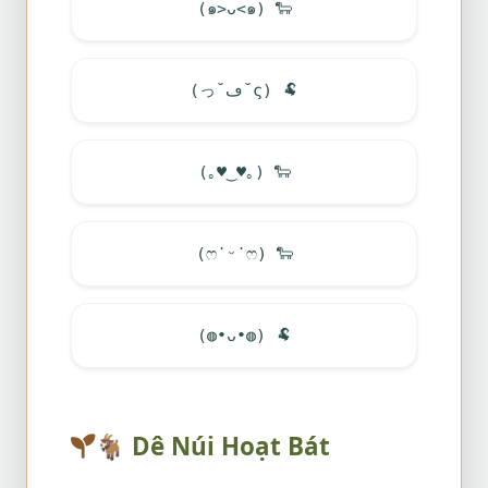
(๑>ᴗ<๑)
🐑
(っ˘ڡ˘ς)
🐏
(｡
♥
‿
♥
｡)
🐑
(ෆ˙ᵕ˙ෆ)
🐑
(◍•ᴗ•◍)
🐏
🐐
Dê Núi Hoạt Bát