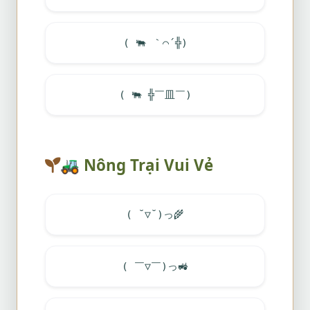
(
🐃
｀⌒´╬)
(
🐃
╬￣皿￣)
🚜
Nông Trại Vui Vẻ
( ˘▽˘)っ
🌾
( ￣▽￣)っ
🚜