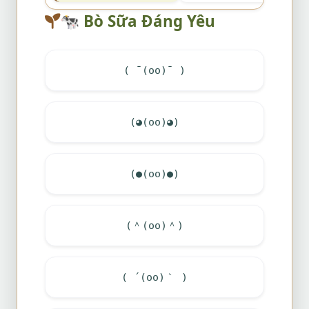
🐄
Bò Sữa Đáng Yêu
( ¯(oo)¯ )
(◕(oo)◕)
(●(oo)●)
(＾(oo)＾)
( ´(oo)｀ )