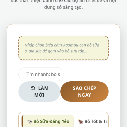
súc thân thiện dành cho các dự án thiết kế và nội
dung số sáng tạo.
LÀM
SAO CHÉP
MỚI
NGAY
🐄 Bò Sữa Đáng Yêu
🐂 Bò Tót & Trâu Chiến