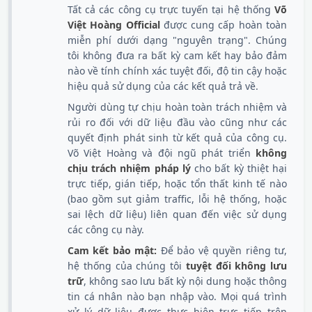
Tất cả các công cụ trực tuyến tại hệ thống
Võ
Việt Hoàng Official
được cung cấp hoàn toàn
miễn phí dưới dạng "nguyên trạng". Chúng
tôi không đưa ra bất kỳ cam kết hay bảo đảm
nào về tính chính xác tuyệt đối, độ tin cậy hoặc
hiệu quả sử dụng của các kết quả trả về.
Người dùng tự chịu hoàn toàn trách nhiệm và
rủi ro đối với dữ liệu đầu vào cũng như các
quyết định phát sinh từ kết quả của công cụ.
Võ Việt Hoàng và đội ngũ phát triển
không
chịu trách nhiệm pháp lý
cho bất kỳ thiệt hại
trực tiếp, gián tiếp, hoặc tổn thất kinh tế nào
(bao gồm sụt giảm traffic, lỗi hệ thống, hoặc
sai lệch dữ liệu) liên quan đến việc sử dụng
các công cụ này.
Cam kết bảo mật:
Để bảo vệ quyền riêng tư,
hệ thống của chúng tôi
tuyệt đối không lưu
trữ
, không sao lưu bất kỳ nội dung hoặc thông
tin cá nhân nào bạn nhập vào. Mọi quá trình
xử lý dữ liệu được thực hiện trực tiếp trên