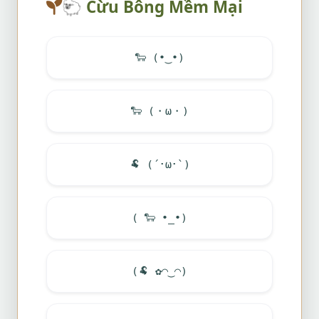
🐑
Cừu Bông Mềm Mại
🐑
(•‿•)
🐑
(・ω・)
🐏
(´･ω･`)
(
🐑
•_•)
(
🐏
✿◠‿◠)