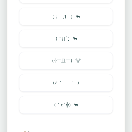
(；￣Д￣)
🐃
(｀Д´)
🐂
(╬￣皿￣)
🐮
(҂ ` ゝ ´ )
(｀ε´╬)
🐃