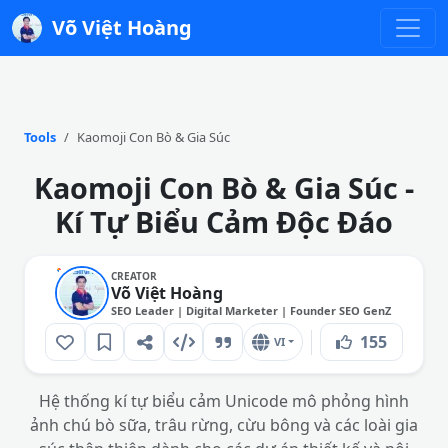
Võ Việt Hoàng
Tools
Kaomoji Con Bò & Gia Súc
Kaomoji Con Bò & Gia Súc -
Kí Tự Biểu Cảm Độc Đáo
CREATOR
Võ Việt Hoàng
SEO Leader | Digital Marketer | Founder SEO GenZ
155
VI
Hệ thống kí tự biểu cảm Unicode mô phỏng hình
ảnh chú bò sữa, trâu rừng, cừu bông và các loài gia