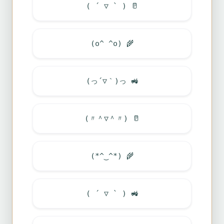
( ´ ▽ ` )
🥛
(o^ ^o)
🌾
(っ´▽｀)っ
🚜
(〃＾▽＾〃)
🥛
(*^‿^*)
🌾
( ´ ▽ ` )
🚜