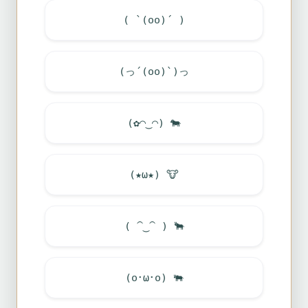
( `(oo)´ )
(っ´(oo)`)っ
(✿◠‿◠)
🐄
(★ω★)
🐮
( ⁀‿⁀ )
🐂
(o･ω･o)
🐃