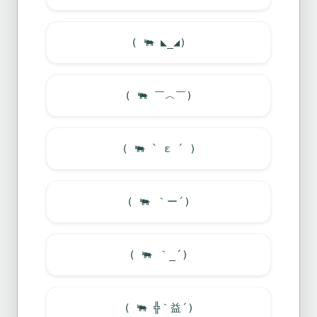
(
🐃
◣_◢)
(
🐃
￣︿￣)
(
🐃
` ε ´ )
(
🐃
｀ー´)
(
🐃
｀_´)
(
🐃
╬｀益´)