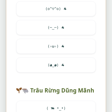
(o^▽^o)
🐐
(─‿─)
🐐
(✧ω✧)
🐐
(◕‿◕)
🐐
🐃
Trâu Rừng Dũng Mãnh
(
🐃
•_•)