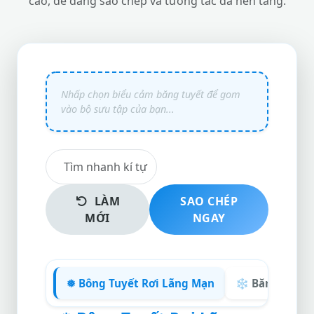
cao, dễ dàng sao chép và tương tác đa nền tảng.
LÀM
SAO CHÉP
MỚI
NGAY
❅ Bông Tuyết Rơi Lãng Mạn
❄️ Băng Giá &