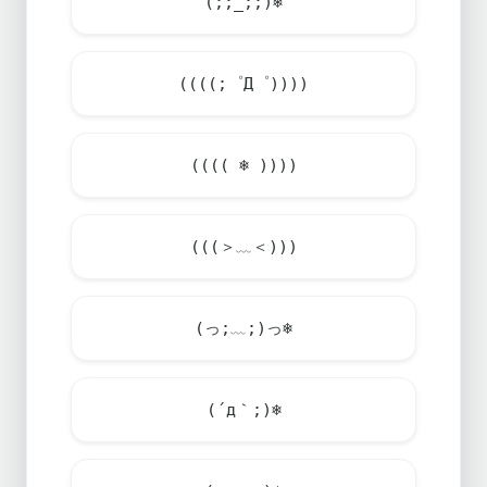
(;;_;;)
❄️
((((;゜Д゜))))
((((
❄
))))
(((＞﹏＜)))
(っ;﹏;)っ
❄️
(´д｀;)
❄️