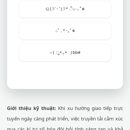
ଘ(੭ˊᵕˋ)੭* ੈ✩‧₊˚
❄️
☆ﾟ.*･｡ﾟ
❄️
✧( ु•⌄• )bb
❄️
Giới thiệu kỹ thuật:
Khi xu hướng giao tiếp trực
tuyến ngày càng phát triển, việc truyền tải cảm xúc
qua các kí tự số hóa đòi hỏi tính sáng tạo và khả