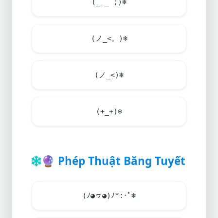
(_ _ ;)
❄️
(ノ_<。)
❄️
(ノ_<)
❄️
(+_+)
❄️
🔮
Phép Thuật Băng Tuyết
(ﾉ◕ヮ◕)ﾉ*:･ﾟ
❄️