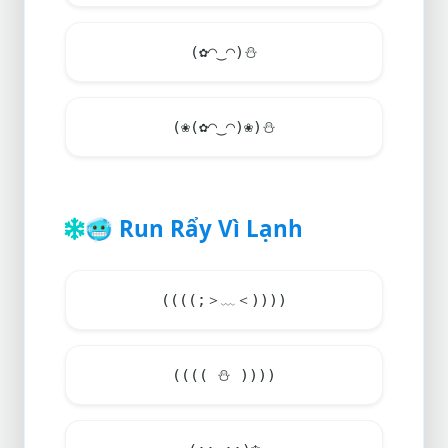
(✿◠‿◠)
⛄
(❀(✿◠‿◠)❀)
⛄
🥶
Run Rẩy Vì Lạnh
((((;＞﹏＜))))
((((
⛄
))))