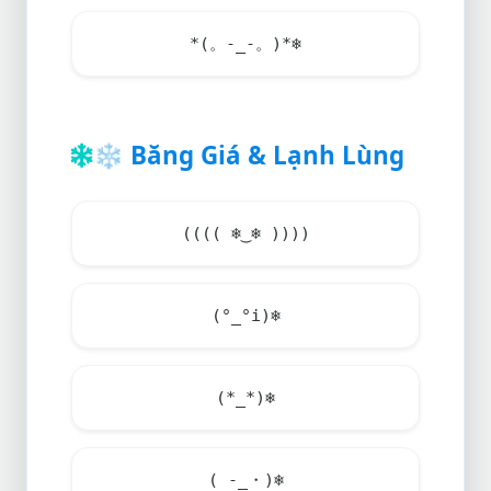
*(。-_-。)*
❄️
❄️
Băng Giá & Lạnh Lùng
((((
❄
‿
❄
))))
(°_°i)
❄️
(*_*)
❄️
( -_・)
❄️