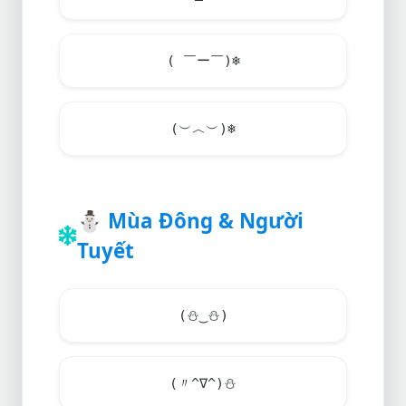
( ￣ー￣)
❄️
(︶︿︶)
❄️
⛄
Mùa Đông & Người
Tuyết
(
⛄
‿
⛄
)
(〃^∇^)
⛄