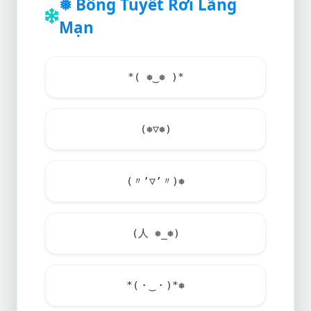
❅ Bông Tuyết Rơi Lãng
Mạn
*( ❅‿❅ )*
(❅▽❅)
(〃’▽’〃)❅
(人 ❅_❅)
*(・‿・)*❅