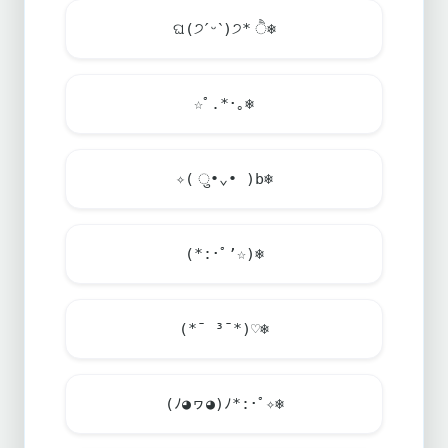
ଘ(੭ˊᵕˋ)੭* ੈ
❄️
☆ﾟ.*･｡
❄️
✧( ु•⌄• )b
❄️
(*:･ﾟ’☆)
❄️
(*¯ ³¯*)♡
❄️
(ﾉ◕ヮ◕)ﾉ*:･ﾟ✧
❄️