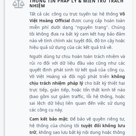
THÔNG TIN PHÁP LÝ & MIỄN TRỪ TRÁCH
NHIỆM
Tất cả các công cụ trực tuyến tại hệ thống
Võ
Việt Hoàng Official
được cung cấp hoàn toàn
miễn phí dưới dạng "nguyên trạng". Chúng
tôi không đưa ra bất kỳ cam kết hay bảo đảm
nào về tính chính xác tuyệt đối, độ tin cậy hoặc
hiệu quả sử dụng của các kết quả trả về.
Người dùng tự chịu hoàn toàn trách nhiệm và
rủi ro đối với dữ liệu đầu vào cũng như các
quyết định phát sinh từ kết quả của công cụ.
Võ Việt Hoàng và đội ngũ phát triển
không
chịu trách nhiệm pháp lý
cho bất kỳ thiệt hại
trực tiếp, gián tiếp, hoặc tổn thất kinh tế nào
(bao gồm sụt giảm traffic, lỗi hệ thống, hoặc
sai lệch dữ liệu) liên quan đến việc sử dụng
các công cụ này.
Cam kết bảo mật:
Để bảo vệ quyền riêng tư,
hệ thống của chúng tôi
tuyệt đối không lưu
trữ
, không sao lưu bất kỳ nội dung hoặc thông