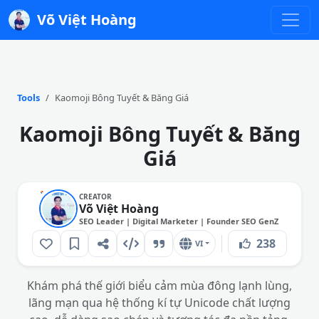
Võ Việt Hoàng
Tools
Kaomoji Bông Tuyết & Băng Giá
Kaomoji Bông Tuyết & Băng
Giá
CREATOR
Võ Việt Hoàng
SEO Leader | Digital Marketer | Founder SEO GenZ
238
VI
Khám phá thế giới biểu cảm mùa đông lạnh lùng,
lãng mạn qua hệ thống kí tự Unicode chất lượng