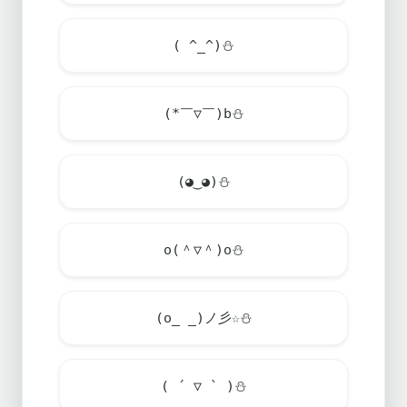
( ^_^)
⛄
(*￣▽￣)b
⛄
(◕‿◕)
⛄
o(＾▽＾)o
⛄
(o_ _)ノ彡☆
⛄
( ´ ▽ ` )
⛄