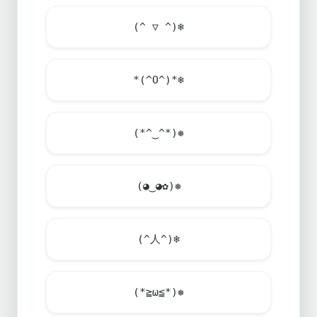
(^ ▽ ^)
❄️
*(^O^)*
❄️
(*^‿^*)❅
(◕‿◕✿)❅
(^人^)
❄️
(*≧ω≦*)❅