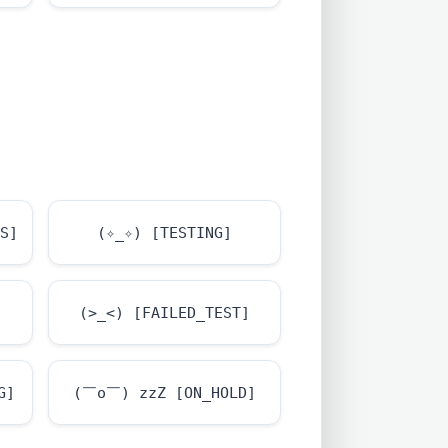
ESS]
(✧_✧) [TESTING]
(>_<) [FAILED_TEST]
G]
(￣o￣) zzZ [ON_HOLD]