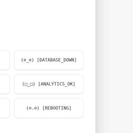
(⊙_⊙) [DATABASE_DOWN]
(□_□) [ANALYTICS_OK]
(⊙.⊙) [REBOOTING]