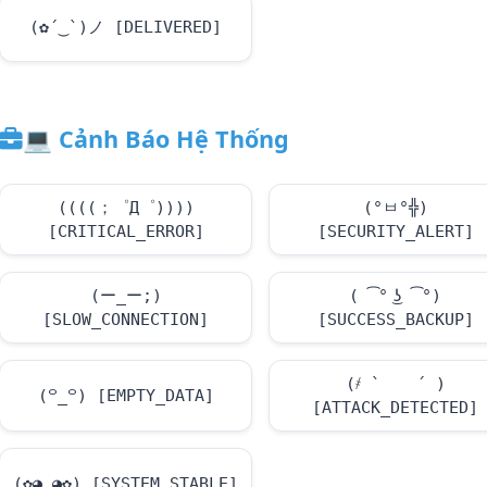
(✿´‿`)ノ [DELIVERED]
💻
Cảnh Báo Hệ Thống
((((；゜Д゜))))
(°ㅂ°╬)
[CRITICAL_ERROR]
[SECURITY_ALERT]
(ー_ー;)
( ͡° ͜ʖ ͡°)
[SLOW_CONNECTION]
[SUCCESS_BACKUP]
(҂ ` ゝ ´ )
(꒪_꒪) [EMPTY_DATA]
[ATTACK_DETECTED]
(✿◕‿◕✿) [SYSTEM_STABLE]