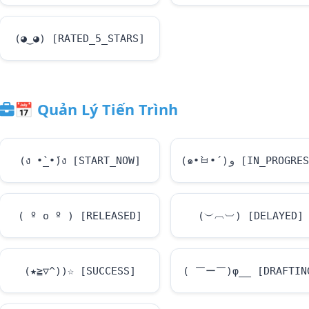
(◕‿◕) [RATED_5_STARS]
📅
Quản Lý Tiến Trình
(ง •̀_•́)ง [START_NOW]
(๑•̀ㅂ•́)و [IN_PROGR
( º o º ) [RELEASED]
(︶︹︺) [DELAYED]
(★≧▽^))☆ [SUCCESS]
( ￣ー￣)φ__ [DRAFTIN