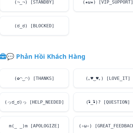
(¬_¬) [STANDBY]
(★ω★) [VIP_SUPPORT
(ಠ_ಠ) [BLOCKED]
💬
Phản Hồi Khách Hàng
(✿◠‿◠) [THANKS]
(｡
♥
‿
♥
｡) [LOVE_IT]
(っಠ‿ಠ)っ [HELP_NEEDED]
(•ิ_•ิ)? [QUESTION]
m(_ _)m [APOLOGIZE]
(✧ω✧) [GREAT_FEEDBAC