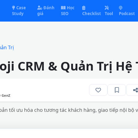
Case
Đánh
Học
Study
giá
SEO
Checklist
Tool
Podcast
ản Trị
ji CRM & Quản Trị Hệ
O GenZ
bản tối ưu hóa cho tương tác khách hàng, giao tiếp nội bộ v