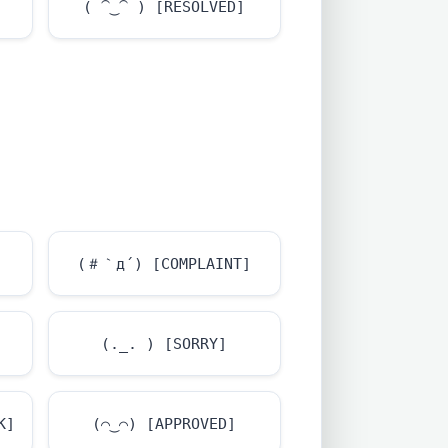
]
( ⁀‿⁀ ) [RESOLVED]
(＃｀д´) [COMPLAINT]
(._. ) [SORRY]
K]
(⌒‿⌒) [APPROVED]