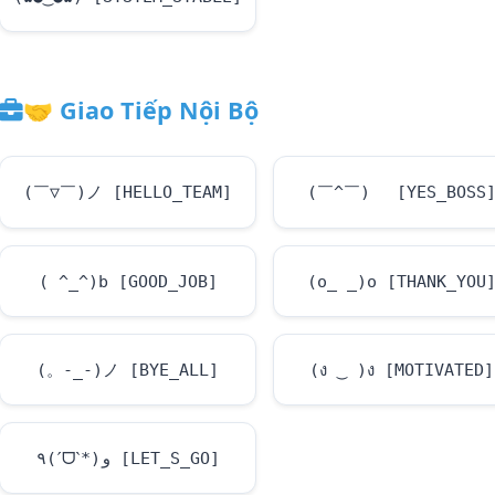
🤝
Giao Tiếp Nội Bộ
(￣▽￣)ノ [HELLO_TEAM]
(￣^￣)ゞ [YES_BOSS
( ^_^)b [GOOD_JOB]
(o_ _)o [THANK_YOU
(。-_-)ノ [BYE_ALL]
(ง ‿ )ง [MOTIVATED]
٩(ˊᗜˋ*)و [LET_S_GO]