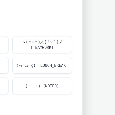
ヽ(＾▽＾)人(＾▽＾)ノ
]
[TEAMWORK]
]
(っ˘ڡ˘ς) [LUNCH_BREAK]
( -_・) [NOTED]