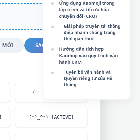
Ứng dụng Kaomoji trong
lập trình và tối ưu hóa
chuyển đổi (CRO)
Giải pháp truyền tải thông
điệp nhanh chóng trong
thời gian thực
 MỚI
SAO CHÉP NGAY
Hướng dẫn tích hợp
Kaomoji vào quy trình vận
hành CRM
Tuyên bố vận hành và
Quyền riêng tư của Hệ
thống
(︶_︶) [AWAY]
]
(*^‿^*) [ACTIVE]