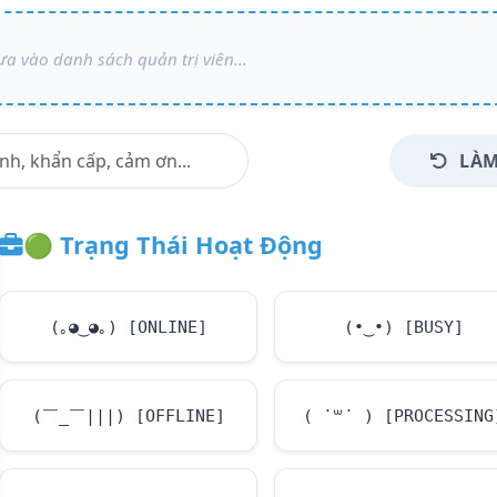
LÀM
🟢
Trạng Thái Hoạt Động
(｡◕‿◕｡) [ONLINE]
(•‿•) [BUSY]
(￣_￣|||) [OFFLINE]
( ˙꒳​˙ ) [PROCESSING