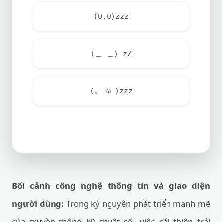
(∪.∪)zzz
(＿ ＿) zZ
(。-ω-)zzz
Bối cảnh công nghệ thông tin và giao diện
người dùng:
Trong kỷ nguyên phát triển mạnh mẽ
của truyền thông kỹ thuật số, việc cải thiện trải