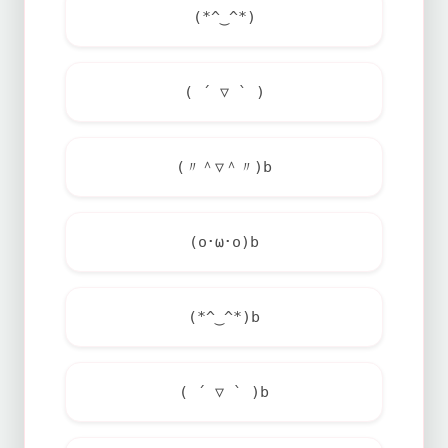
(*^‿^*)
( ´ ▽ ` )
(〃＾▽＾〃)b
(o･ω･o)b
(*^‿^*)b
( ´ ▽ ` )b