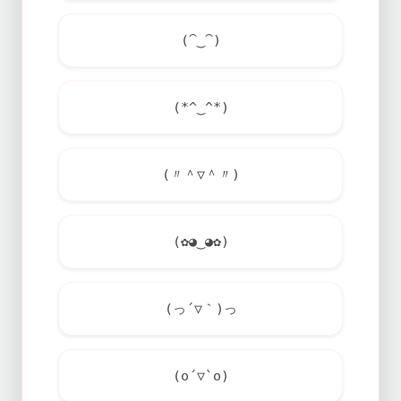
(⁀‿⁀)
(*^‿^*)
(〃＾▽＾〃)
(✿◕‿◕✿)
(っ´▽｀)っ
(o´▽`o)