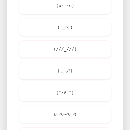
(o-_-o)
(⌒_⌒;)
(///_///)
(◡‿◡*)
(*ﾉ∀`*)
(⁄ ⁄•⁄-⁄•⁄ ⁄)