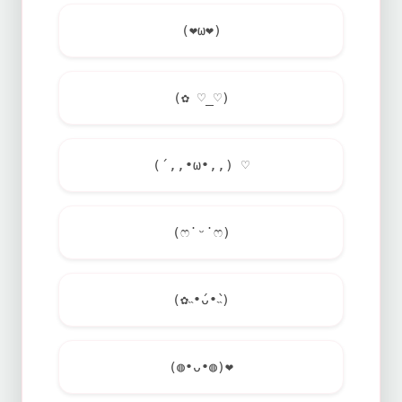
(
❤
ω
❤
)
(✿ ♡_♡)
(´,,•ω•,,) ♡
(ෆ˙ᵕ˙ෆ)
(✿˵•́ᴗ•̀˵)
(◍•ᴗ•◍)
❤