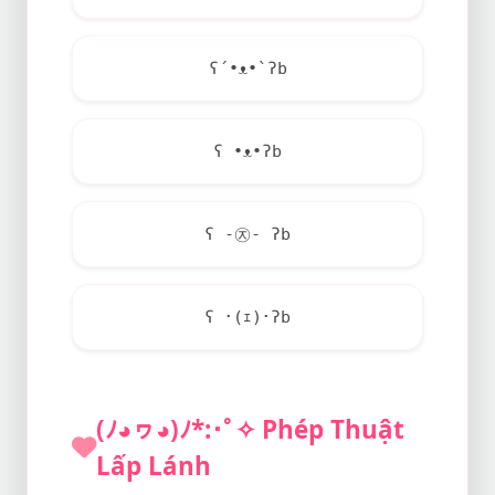
ʕ´•ᴥ•`ʔb
ʕ •ᴥ•ʔb
ʕ -㉨- ʔb
ʕ ･(ｪ)･ʔb
(ﾉ◕ヮ◕)ﾉ*:･ﾟ✧ Phép Thuật
Lấp Lánh