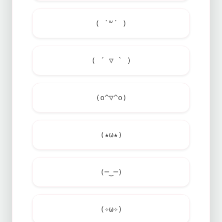
( ˙꒳​˙ )
( ´ ▽ ` )
(o^▽^o)
(★ω★)
(─‿─)
(✧ω✧)