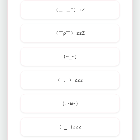
(＿ ＿*) zZ
(￣ρ￣) zzZ
(~_~)
(─.─) zzz
(｡-ω-)
(-_-)zzz