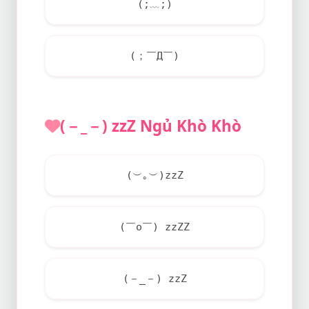
(;﹏;)
(；￣Д￣)
(－_－) zzZ Ngủ Khò Khò
(︶｡︶)zzZ
(￣o￣) zzZZ
(－_－) zzZ