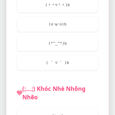
(〃＾▽＾〃)b
(o･ω･o)b
(*^‿^*)b
( ´ ▽ ` )b
(;﹏;) Khóc Nhè Nhõng
Nhẽo