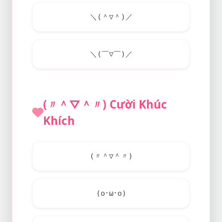
＼(＾▽＾)／
＼(￣▽￣)／
(〃＾▽＾〃) Cười Khúc
Khích
(〃＾▽＾〃)
(o･ω･o)