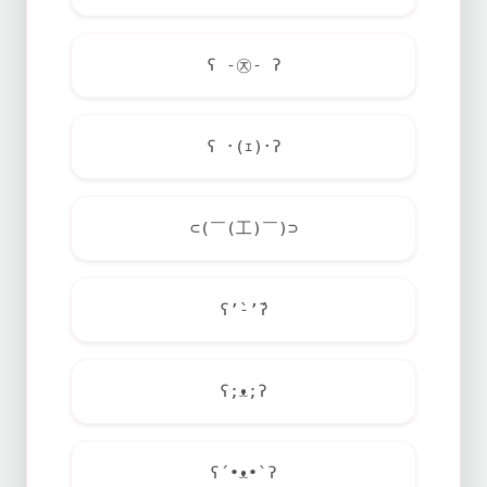
ʕ -㉨- ʔ
ʕ ･(ｪ)･ʔ
⊂(￣(工)￣)⊃
ʕ’̀-’́ʔ
ʕ;ᴥ;ʔ
ʕ´•ᴥ•`ʔ