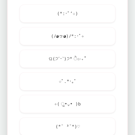
(*:･ﾟ’☆)
(ﾉ◕ヮ◕)ﾉ*:･ﾟ✧
ଘ(੭ˊᵕˋ)੭* ੈ✩‧₊˚
☆ﾟ.*･｡ﾟ
✧( ु•⌄• )b
(*¯ ³¯*)♡