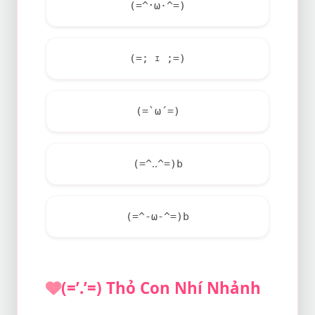
(=^･ω·^=)
(=; ｪ ;=)
(=`ω´=)
(=^‥^=)b
(=^-ω-^=)b
(=’.’=) Thỏ Con Nhí Nhảnh