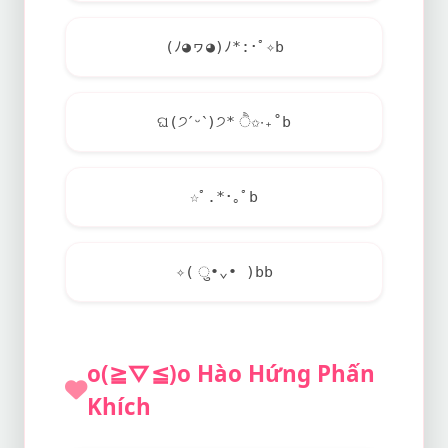
(ﾉ◕ヮ◕)ﾉ*:･ﾟ✧b
ଘ(੭ˊᵕˋ)੭* ੈ✩‧₊˚b
☆ﾟ.*･｡ﾟb
✧( ु•⌄• )bb
o(≧▽≦)o Hào Hứng Phấn
Khích