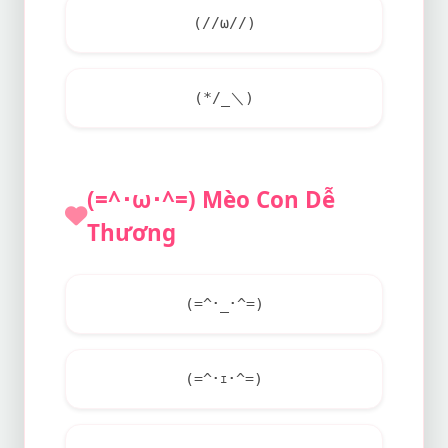
(//ω//)
(*/_＼)
(=^･ω･^=) Mèo Con Dễ
Thương
(=^･_･^=)
(=^･ｪ･^=)