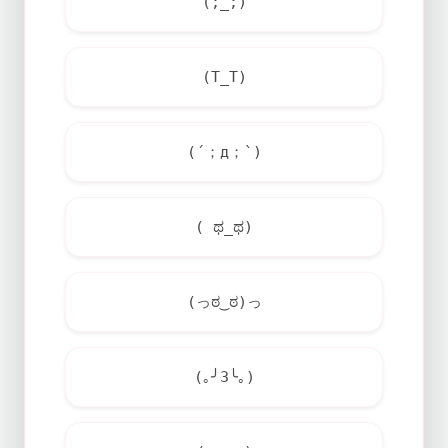
(;_;)
(T_T)
(´；д；`)
( ಥ_ಥ)
(っಠ‿ಠ)っ
(｡╯3╰｡)