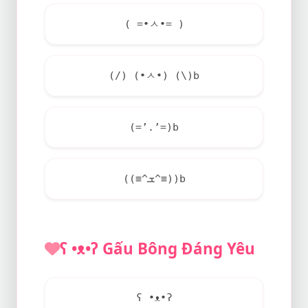
( =•ㅅ•= )
(/) (•ㅅ•) (\)b
(=’.’=)b
((≡^ܫ^≡))b
ʕ •ᴥ•ʔ Gấu Bông Đáng Yêu
ʕ •ᴥ•ʔ