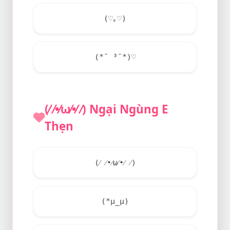
(♡｡♡)
(*¯ ³¯*)♡
(⁄ ⁄•⁄ω⁄•⁄ ⁄) Ngại Ngùng E
Thẹn
(⁄ ⁄•⁄ω⁄•⁄ ⁄)
(*μ_μ)