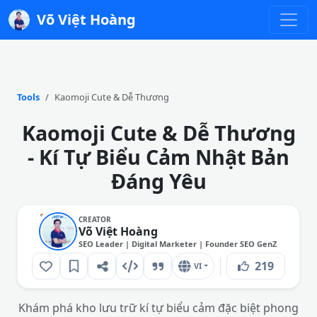
Võ Việt Hoàng
Tools
Kaomoji Cute & Dễ Thương
Kaomoji Cute & Dễ Thương
- Kí Tự Biểu Cảm Nhật Bản
Đáng Yêu
CREATOR
Võ Việt Hoàng
SEO Leader | Digital Marketer | Founder SEO GenZ
219
VI
Khám phá kho lưu trữ kí tự biểu cảm đặc biệt phong