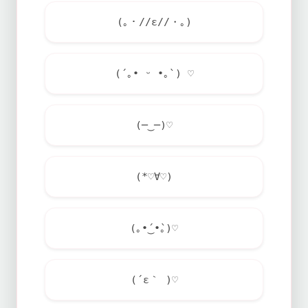
(｡・//ε//・｡)
(´｡• ᵕ •｡`) ♡
(─‿─)♡
(*♡∀♡)
(｡•́‿•̀｡)♡
(´ε｀ )♡