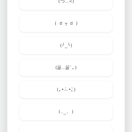
(つ﹏<)
( ಠ ┬ ಠ )
(╯_╰)
(இ﹏இ`｡)
(｡•́︿•̀｡)
(._. )