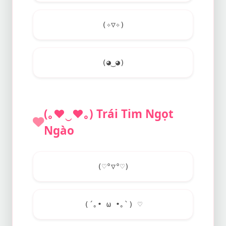
(✧▽✧)
(◕‿◕)
(｡
♥
‿
♥
｡) Trái Tim Ngọt
Ngào
(♡°▽°♡)
(´｡• ω •｡`) ♡