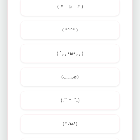
(〃￣ω￣〃)
(*^^*)
(´,,•ω•,,)
(◡﹏◡✿)
(˶‾᷄ ⁻ ‾᷅˵)
(*ﾉωﾉ)