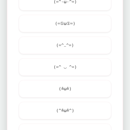
(=^-ω-^=)
(=①ω①=)
(=^‥^=)
(=^ ◡ ^=)
(≗ω≗)
(^≗ω≗^)