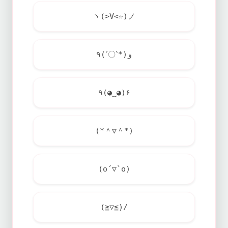
ヽ(>∀<☆)ノ
٩(ˊ〇ˋ*)و
٩(◕‿◕)۶
(*＾▽＾*)
(o´▽`o)
(≧▽≦)/