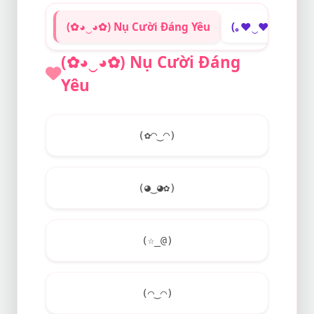
(✿◕‿◕✿) Nụ Cười Đáng Yêu
(｡♥‿♥｡) Trái T
(✿◕‿◕✿) Nụ Cười Đáng
Yêu
(✿◠‿◠)
(◕‿◕✿)
(☆_@)
(⌒‿⌒)