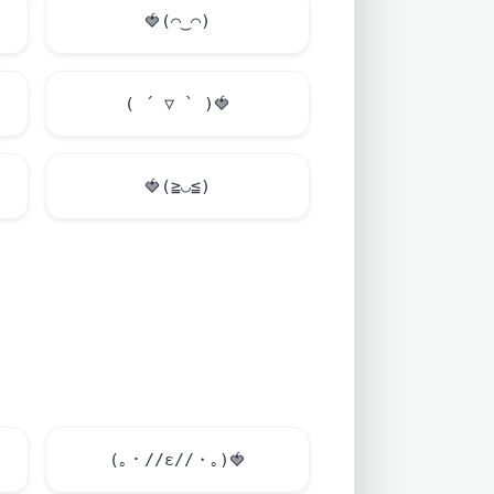
🍓
(⌒‿⌒)
( ´ ▽ ` )
🍓
🍓
(≧◡≦)
(｡・//ε//・｡)
🍓