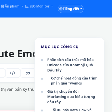
Ấn phẩm
SEO Monitor
Tiếng Việt
MỤC LỤC CÔNG CỤ
ute Emoticons
Phân tích cấu trúc mã hóa
Unicode của Kaomoji Quả
Dâu Tây
294
VI
Cơ chế hoạt động của trình
phân giải Twemoji
 thị văn bản kỹ thuật số và gia tăng tương
Giá trị chuyển đổi
Marketing qua biểu tượng
dâu tây
Tối ưu hóa Data Flow và