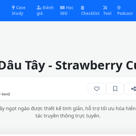
Case
Đánh
Học
Study
giá
SEO
Checklist
Tool
Podcast
Dâu Tây - Strawberry C
O GenZ
y ngọt ngào được thiết kế tinh giản, hỗ trợ tối ưu hóa hiển
tác truyền thông trực tuyến.