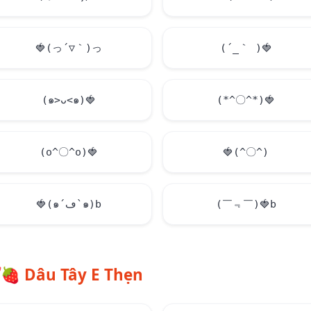
🍓
(っ´▽｀)っ
(´_｀ )
🍓
(๑>ᴗ<๑)
🍓
(*^〇^*)
🍓
(o^〇^o)
🍓
🍓
(^〇^)
🍓
(๑´ڡ`๑)b
(￣﹃￣)
🍓
b
🍓
Dâu Tây E Thẹn