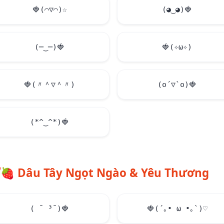
🍓
(⌒▽⌒)☆
(◕‿◕)
🍓
(─‿─)
🍓
🍓
(✧ω✧)
🍓
(〃＾▽＾〃)
(o´▽`o)
🍓
(*^‿^*)
🍓
🍓
Dâu Tây Ngọt Ngào & Yêu Thương
( ˘ ³˘)
🍓
🍓
(´｡• ω •｡`)♡