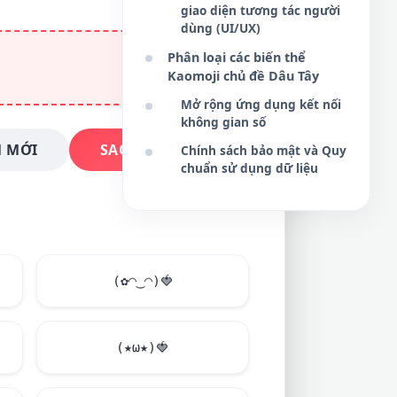
giao diện tương tác người
dùng (UI/UX)
Phân loại các biến thể
Kaomoji chủ đề Dâu Tây
Mở rộng ứng dụng kết nối
không gian số
 MỚI
SAO CHÉP NGAY
Chính sách bảo mật và Quy
chuẩn sử dụng dữ liệu
(✿◠‿◠)
🍓
(★ω★)
🍓