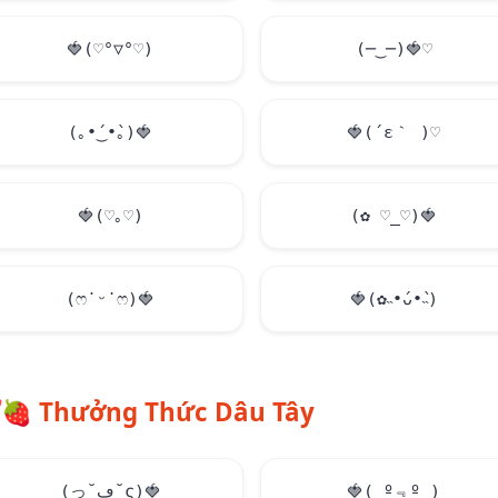
🍓
(♡°▽°♡)
(─‿─)
🍓
♡
(｡•́‿•̀｡)
🍓
🍓
(´ε｀ )♡
🍓
(♡｡♡)
(✿ ♡_♡)
🍓
(ෆ˙ᵕ˙ෆ)
🍓
🍓
(✿˵•́ᴗ•̀˵)
🍓
Thưởng Thức Dâu Tây
(っ˘ڡ˘ς)
🍓
🍓
( º﹃º )