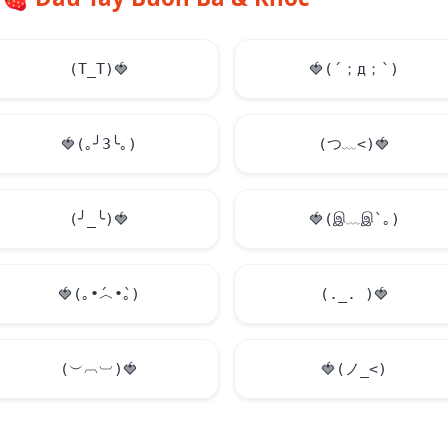
(T_T)
🍓
🍓
(´；д；`)
🍓
(｡╯3╰｡)
(つ﹏<)
🍓
(╯_╰)
🍓
🍓
(இ﹏இ`｡)
🍓
(｡•́︿•̀｡)
(._. )
🍓
(︶︹︺)
🍓
🍓
(ノ_<)