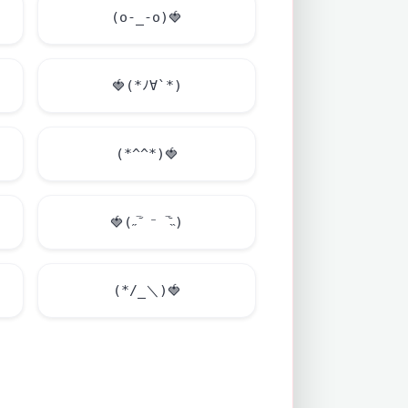
(o-_-o)
🍓
🍓
(*ﾉ∀`*)
(*^^*)
🍓
🍓
(˶‾᷄ ⁻ ‾᷅˵)
(*/_＼)
🍓