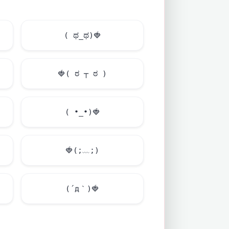
( ಥ_ಥ)
🍓
🍓
( ಠ ┬ ಠ )
( •_•)
🍓
🍓
(;﹏;)
(´д｀)
🍓