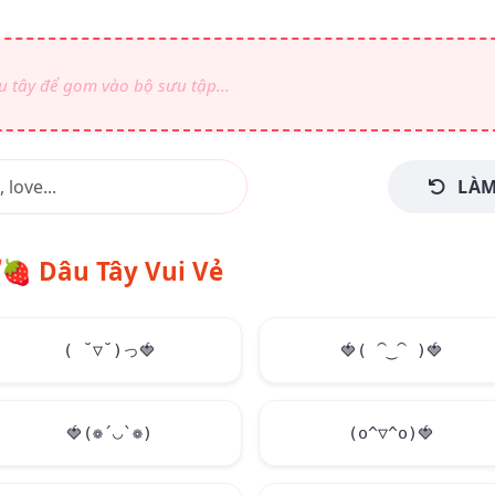
LÀM
🍓
Dâu Tây Vui Vẻ
( ˘▽˘)っ
🍓
🍓
( ⁀‿⁀ )
🍓
🍓
(❁´◡`❁)
(o^▽^o)
🍓