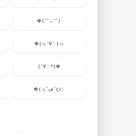
🍓
(￣﹃￣)
🍓
(っ´∀｀)っ
(´∀｀*)
🍓
🍓
(っ˘ڡ˘ς)♡