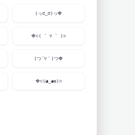
(っಠ‿ಠ)っ
🍓
🍓
⊂( ´ ▽ ` )⊃
(つ´▽｀)つ
🍓
🍓
⊂(◕‿◕✿)⊃