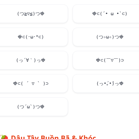
(つ≧▽≦)つ
🍓
🍓
⊂(´• ω •`⊂)
🍓
⊂(･ω･*⊂)
(つ✧ω✧)つ
🍓
(っ´∀｀)っ
🍓
🍓
⊂(￣▽￣)⊃
🍓
⊂( ´ ▽ ` )⊃
(っ•́｡•́)っ
🍓
(つ´ω`)つ
🍓
🍓
Dâu Tây Buồn Bã & Khóc