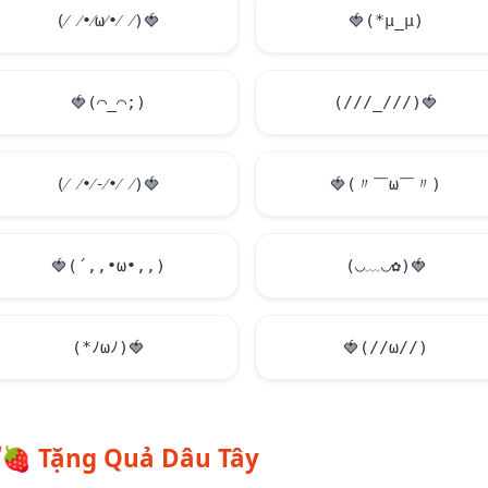
(⁄ ⁄•⁄ω⁄•⁄ ⁄)
🍓
🍓
(*μ_μ)
🍓
(⌒_⌒;)
(///_///)
🍓
(⁄ ⁄•⁄-⁄•⁄ ⁄)
🍓
🍓
(〃￣ω￣〃)
🍓
(´,,•ω•,,)
(◡﹏◡✿)
🍓
(*ﾉωﾉ)
🍓
🍓
(//ω//)
🍓
Tặng Quả Dâu Tây