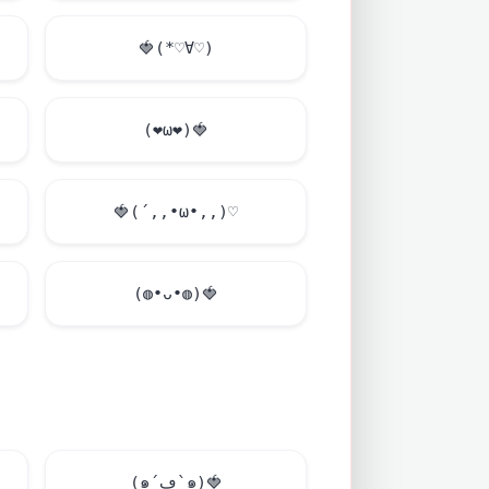
🍓
(*♡∀♡)
(
❤
ω
❤
)
🍓
🍓
(´,,•ω•,,)♡
(◍•ᴗ•◍)
🍓
(๑´ڡ`๑)
🍓