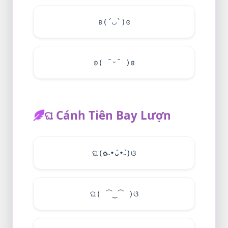
ʚ(´◡`)ɞ
ʚ( ˘ᵕ˘ )ɞ
ଘ Cánh Tiên Bay Lượn
ଘ(✿˵•́ᴗ•̀˵)ଓ
ଘ( ⁀‿⁀ )ଓ