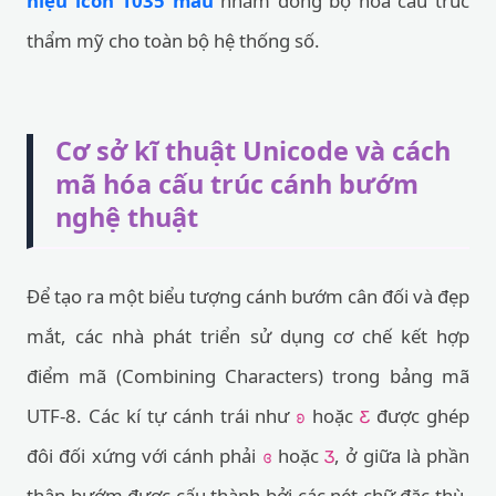
hiệu icon 1035 mẫu
nhằm đồng bộ hóa cấu trúc
thẩm mỹ cho toàn bộ hệ thống số.
Cơ sở kĩ thuật Unicode và cách
mã hóa cấu trúc cánh bướm
nghệ thuật
Để tạo ra một biểu tượng cánh bướm cân đối và đẹp
mắt, các nhà phát triển sử dụng cơ chế kết hợp
điểm mã (Combining Characters) trong bảng mã
UTF-8. Các kí tự cánh trái như
hoặc
được ghép
ʚ
Ƹ
đôi đối xứng với cánh phải
hoặc
, ở giữa là phần
ɞ
Ʒ
thân bướm được cấu thành bởi các nét chữ đặc thù.