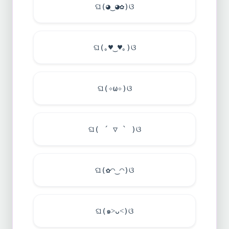
ଘ(◕‿◕✿)ଓ
ଘ(｡
♥
‿
♥
｡)ଓ
ଘ(✧ω✧)ଓ
ଘ( ´ ▽ ` )ଓ
ଘ(✿◠‿◠)ଓ
ଘ(๑˃ᴗ˂)ଓ