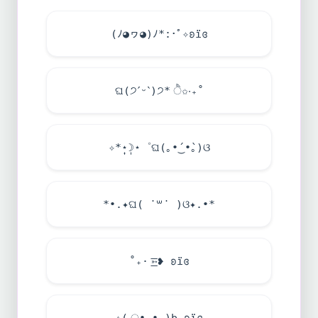
(ﾉ◕ヮ◕)ﾉ*:･ﾟ✧ʚïɞ
ଘ(੭ˊᵕˋ)੭* ੈ✩‧₊˚
✧*̣̩⋆̩☽⋆゜ଘ(｡•́‿•̀｡)ଓ
*•.✦ଘ( ˙꒳​˙ )ଓ✦.•*
˚₊· ͟͟͞͞➳❥ ʚïɞ
✧( ु•⌄• )b ʚϊɞ