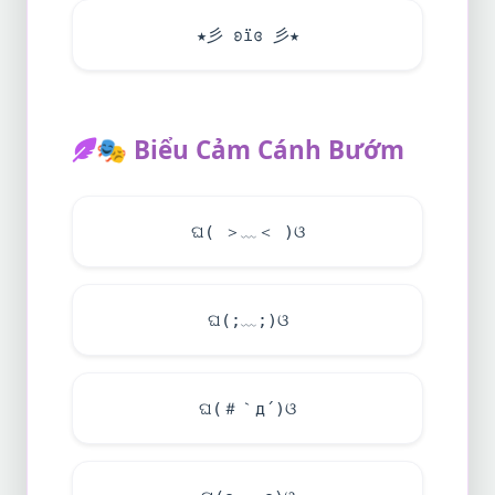
★彡 ʚïɞ 彡★
🎭
Biểu Cảm Cánh Bướm
ଘ( ＞﹏＜ )ଓ
ଘ(;﹏;)ଓ
ଘ(＃｀д´)ଓ