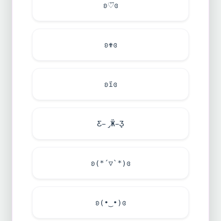
ʚ♡⃛ɞ
ʚ✟ɞ
ʚїɞ
Ƹ̵̡Ӝ̵̨̄Ʒ
ʚ(*´▽`*)ɞ
ʚ(•‿•)ɞ