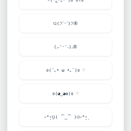
ଘ(੭ˊᵕˋ)੭
🦋
(꜆˶ᵔᵕᵔ˶)꜆
🦋
ʚ(´｡• ω •｡`)ɞ ♡
ʚ(◕‿◕✿)ɞ ♡
✧*̣̩⋆̩ଘ( ⁀‿⁀ )ଓ✧*̣̩⋆̩