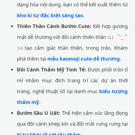
dạng hóa nội dung, bạn có thể kết xuất thêm từ
kho kí tự đặc biệt sáng tạo
.
Thiên Thần Cánh Bướm Cute:
Kết hợp gương
mặt dễ thương với đôi cánh thiên thần
ଘ( ⁀‿⁀
tạo cảm giác thân thiện, trong trẻo. Khám
)ଓ
phá thêm tại
mẫu kaomoji cute dễ thương
.
Đôi Cánh Thẩm Mỹ Tinh Tế:
Được phối trộn tỉ
mỉ nhằm mục đích trang trí các dự án thời
trang, nghệ thuật số tại danh mục
biểu tượng
thẩm mỹ
.
Bướm Sầu U Uất:
Thể hiện cảm xúc lắng đọng
qua đôi cánh khép kín và đôi mắt rưng rưng tại
kí tự khóc lệ rơi sầu thảm
.