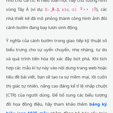
như chữ cái cổ, kí hiệu toán học hay chữ tượng hình
vùng Tây Á (ví dụ:
,
,
), các
Ƹ̵̡Ӝ̵̨̄Ʒ
ʚïɞ
ଘ( ິ•ᆺ• )ິଓ
nhà thiết kế đã mô phỏng thành công hình ảnh đôi
cánh bướm đang bay lượn sinh động.
Ý nghĩa của cánh bướm trong giao tiếp kỹ thuật số
biểu trưng cho sự uyển chuyển, nhẹ nhàng, tự do
và quá trình tiến hóa lột xác đầy bứt phá. Khi tích
hợp các mẫu kí tự này vào nội dung trang web hoặc
tiêu đề bài viết, bạn sẽ tạo ra sự mềm mại, lôi cuốn
thị giác tự nhiên, nâng cao đáng kể tỉ lệ nhấp chuột
(CTR) của người dùng. Để bổ sung các biểu tượng
đồ họa đồng điệu, hãy tham khảo thêm
bảng ký