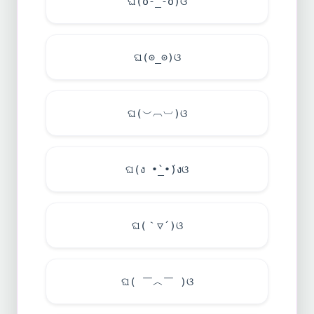
ଘ(o-_-o)ଓ
ଘ(⊙_⊙)ଓ
ଘ(︶︹︺)ଓ
ଘ(ง •̀_•́)งଓ
ଘ(｀▽´)ଓ
ଘ( ￣︿￣ )ଓ