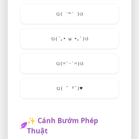
ଘ( ˙꒳​˙ )ଓ
ଘ(´｡• ω •｡`)ଓ
ଘ(ෆ˙ᵕ˙ෆ)ଓ
ଘ( ˘ ³˘)
♥
✨
Cánh Bướm Phép
Thuật