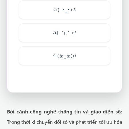
ଘ( •_•)ଓ
ଘ( ´д｀)ଓ
ଘ(눈_눈)ଓ
Bối cảnh công nghệ thông tin và giao diện số:
Trong thời kì chuyển đổi số và phát triển tối ưu hóa