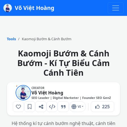
Võ Việt Hoàng
Tools
Kaomoji Bướm & Cánh Bướm
Kaomoji Bướm & Cánh
Bướm - Kí Tự Biểu Cảm
Cánh Tiên
CREATOR
Võ Việt Hoàng
SEO Leader | Digital Marketer | Founder SEO GenZ
225
VI
Hệ thống kí tự cánh bướm nghệ thuật, cánh tiên