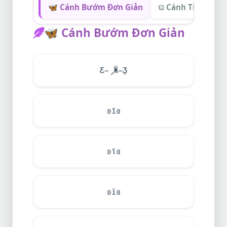
🦋 Cánh Bướm Đơn Giản
ଘ Cánh Tiên Bay 
🦋
Cánh Bướm Đơn Giản
Ƹ̵̡Ӝ̵̨̄Ʒ
ʚïɞ
ʚϊɞ
ʚĭɞ