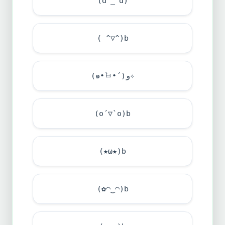
(dﾟ_ﾟd)
( ^▽^)b
(๑•̀ㅂ•́)و✧
(o´▽`o)b
(★ω★)b
(✿◠‿◠)b