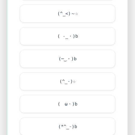
(^_<)～☆
( -_・)b
(─‿・)b
(^_-)☆
(ゝω・)b
(*^_-)b