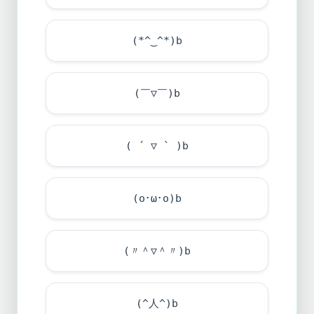
(*^‿^*)b
(￣▽￣)b
( ´ ▽ ` )b
(o･ω･o)b
(〃＾▽＾〃)b
(^人^)b