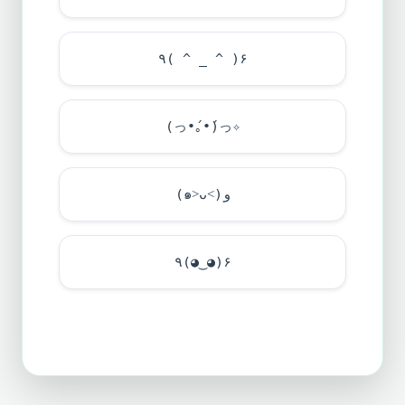
٩( ^ _ ^ )۶
(っ•́｡•́)っ✧
(๑˃ᴗ˂)ﻭ
٩(◕‿◕)۶