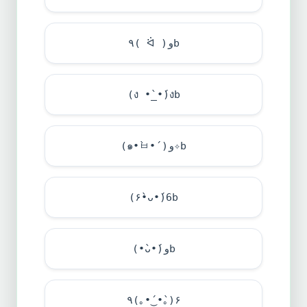
٩( ᐛ )وb
(ง •̀_•́)งb
(๑•̀ㅂ•́)و✧b
(۶•̀ᴗ•́)6b
(•̀ᴗ•́)وb
٩(｡•́‿•̀｡)۶