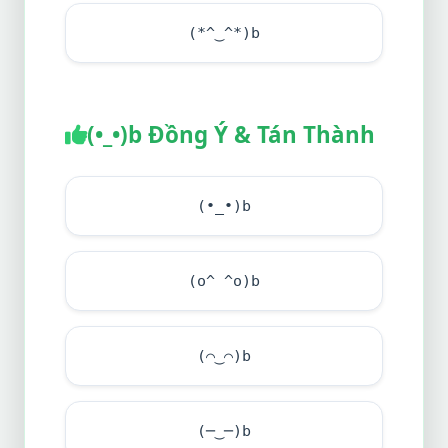
(*^‿^*)b
(•_•)b Đồng Ý & Tán Thành
(•_•)b
(o^ ^o)b
(⌒‿⌒)b
(─‿─)b