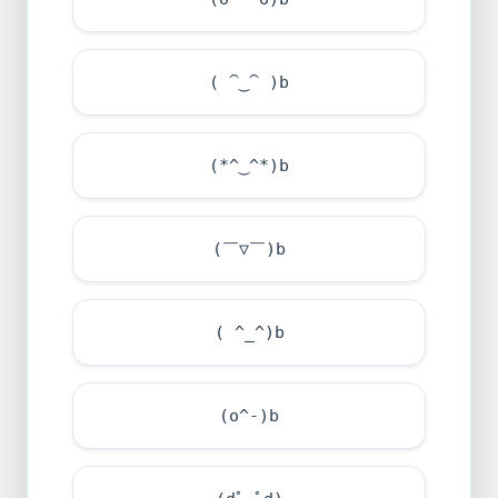
( ⁀‿⁀ )b
(*^‿^*)b
(￣▽￣)b
( ^_^)b
(o^-)b