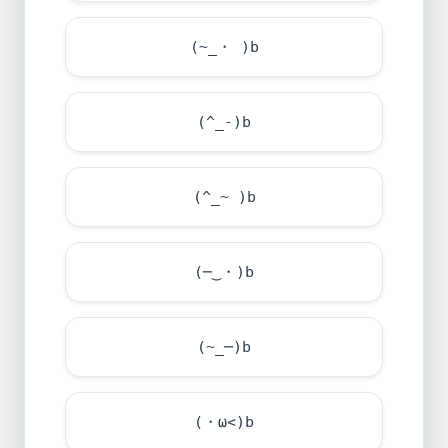
(~_・ )b
(^_-)b
(^_~ )b
(─‿・)b
(~_─)b
(・ω<)b