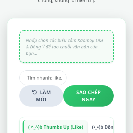
chóng, không lỗi hiển thị.
LÀM
SAO CHÉP
MỚI
NGAY
( ^_^)b Thumbs Up (Like)
(•_•)b Đồng Ý & T