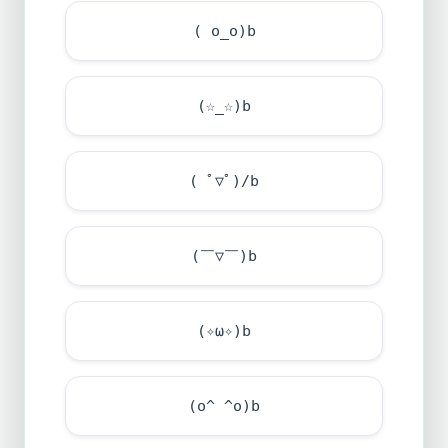
( o_o)b
(☆_☆)b
( ﾟ▽ﾟ)/b
(￣▽￣)b
(✧ω✧)b
(o^ ^o)b