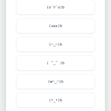
(o´▽`o)b
(★ω★)b
(⌒‿⌒)b
( ⁀‿⁀ )b
(✿◠‿◠)b
(•_•)b