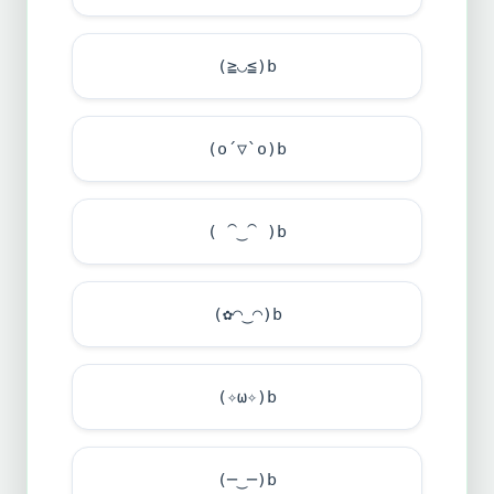
(≧◡≦)b
(o´▽`o)b
( ⁀‿⁀ )b
(✿◠‿◠)b
(✧ω✧)b
(─‿─)b