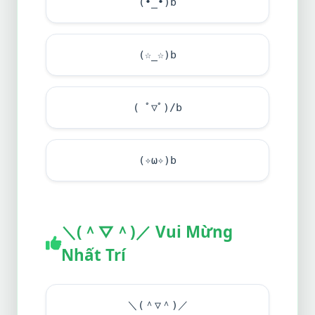
(•_•)b
(☆_☆)b
( ﾟ▽ﾟ)/b
(✧ω✧)b
＼(＾▽＾)／ Vui Mừng
Nhất Trí
＼(＾▽＾)／