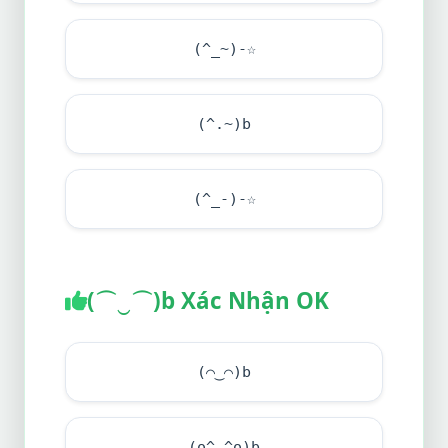
(^_~)-☆
(^.~)b
(^_-)-☆
(⌒‿⌒)b Xác Nhận OK
(⌒‿⌒)b
(o^ ^o)b