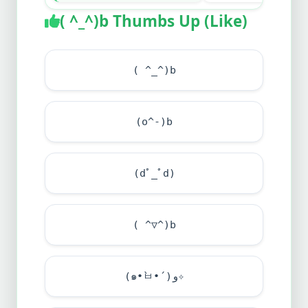
( ^_^)b Thumbs Up (Like)
( ^_^)b
(o^-)b
(dﾟ_ﾟd)
( ^▽^)b
(๑•̀ㅂ•́)و✧