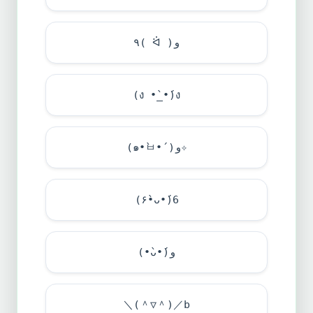
٩( ᐛ )و
(ง •̀_•́)ง
(๑•̀ㅂ•́)و✧
(۶•̀ᴗ•́)6
(•̀ᴗ•́)و
＼(＾▽＾)／b