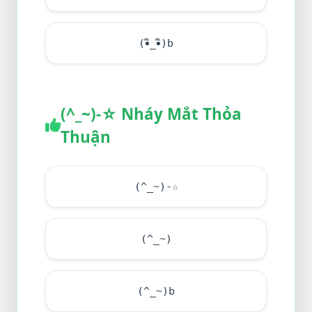
(•ิ_•ิ)b
(^_~)-☆ Nháy Mắt Thỏa
Thuận
(^_~)-☆
(^_~)
(^_~)b