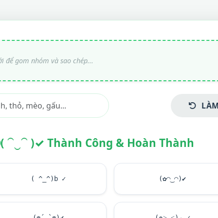
LÀM
( ⁀‿⁀ )✓ Thành Công & Hoàn Thành
( ^_^)b ✓
(✿◠‿◠)
✔
(❁´◡`❁)
✔
(๑˃ᴗ˂)ﻭ ✓