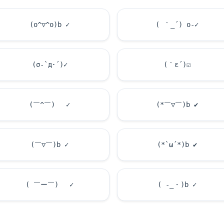
(o^▽^o)b ✓
( ｀_´) o-✓
(σ-`д･´)✓
(｀ε´)
☑
(￣^￣)ゞ ✓
(*￣▽￣)b
✔
(￣▽￣)b ✓
(*`ω´*)b
✔
( ￣ー￣)ゞ ✓
( -_・)b ✓