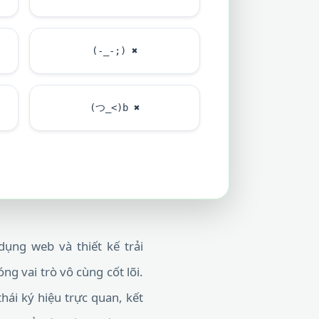
(-_-;)
✖
(つ_<)b
✖
ụng web và thiết kế trải
ng vai trò vô cùng cốt lõi.
ái ký hiệu trực quan, kết