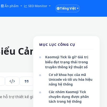
Ấn phẩm
SEO Monitor
Tiếng Việt
MỤC LỤC CÔNG CỤ
 Biểu Cảm Hoàn
Kaomoji Tick là gì? Giá trị
biểu đạt trạng thái trong
truyền thông kỹ thuật số
Cơ sở khoa học của mã
Unicode và tối ưu hóa hiệu
137
VI
năng hệ thống
Các nhóm Kaomoji Tick
 hỗ trợ thiết kế giao diện và tương tác số
chuyên dụng được phân
tách trong hệ thống