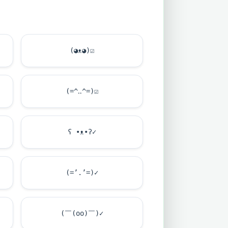
(◕ᴥ◕)
☑
(=^‥^=)
☑
ʕ •ᴥ•ʔ✓
(=’.’=)✓
(￣(oo)￣)✓