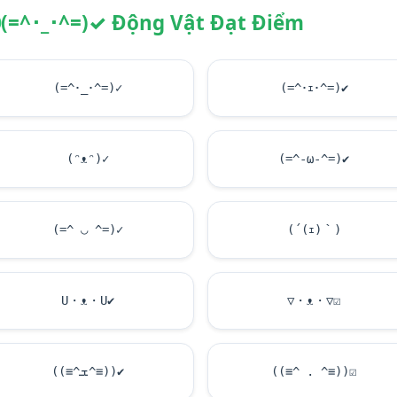
(=^･_･^=)✓ Động Vật Đạt Điểm
(=^･_･^=)✓
(=^･ｪ･^=)
✔
(ᵔᴥᵔ)✓
(=^-ω-^=)
✔
(=^ ◡ ^=)✓
(´(ｪ)｀)
U・ᴥ・U
✔
▽・ᴥ・▽
☑
((≡^ܫ^≡))
✔
((≡^ . ^≡))
☑