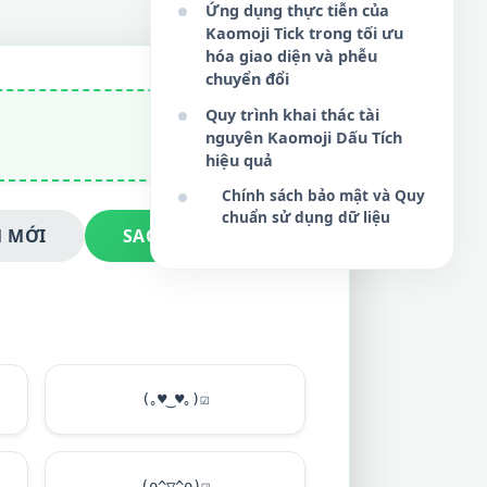
Ứng dụng thực tiễn của
Kaomoji Tick trong tối ưu
hóa giao diện và phễu
chuyển đổi
Quy trình khai thác tài
nguyên Kaomoji Dấu Tích
hiệu quả
Chính sách bảo mật và Quy
chuẩn sử dụng dữ liệu
 MỚI
SAO CHÉP NGAY
(｡
♥
‿
♥
｡)
☑
(o^▽^o)
☑