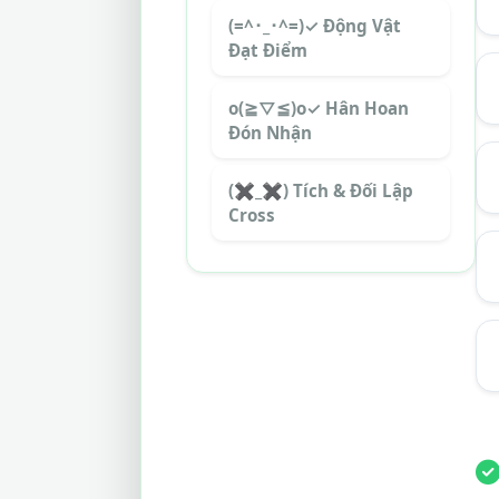
(=^･_･^=)✓ Động Vật
Đạt Điểm
o(≧▽≦)o✓ Hân Hoan
Đón Nhận
(✖_✖) Tích & Đối Lập
Cross