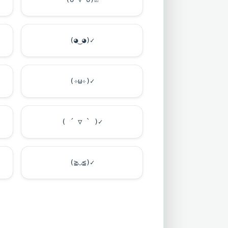
(◕‿◕)✓
(✧ω✧)✓
( ´ ▽ ` )✓
(≧◡≦)✓