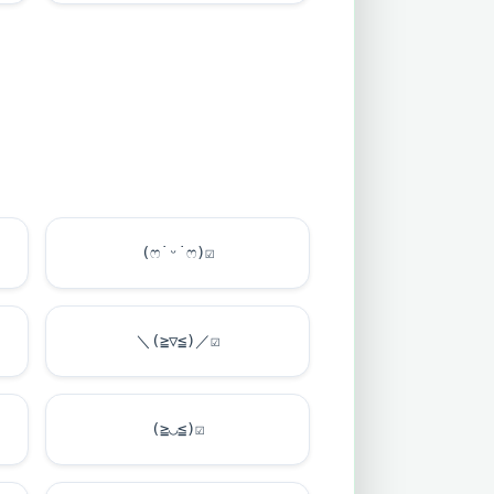
(ෆ˙ᵕ˙ෆ)
☑
＼(≧▽≦)／
☑
(≧◡≦)
☑