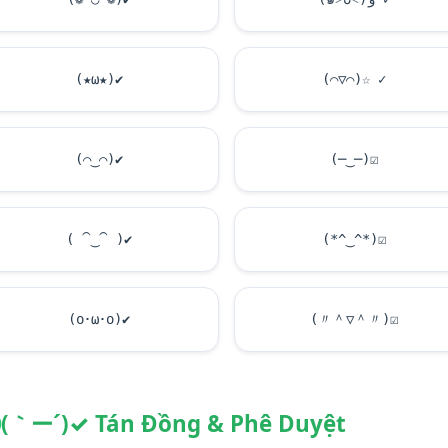
(★ω★)
✔
(⌒▽⌒)☆ ✓
(⌒‿⌒)
✔
(─‿─)
☑
( ⁀‿⁀ )
✔
(*^‿^*)
☑
(o･ω･o)
✔
(〃＾▽＾〃)
☑
(｀ー´)✓ Tán Đồng & Phê Duyệt