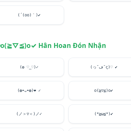
(´(oo)｀)
✔
o(≧▽≦)o✓ Hân Hoan Đón Nhận
(✿ ♡_♡)✓
(っ˘ڡ˘ς)♡
✔
(◍•ᴗ•◍)
❤
✓
o(≧▽≦)o
✔
(ノ＞▽＜)ノ✓
(*≧ω≦*)
✔