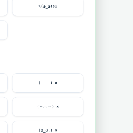
٩(◕‿◕)۶
☑
(._. )
✖
(︶︹︺)
✖
(O_O;)
✖