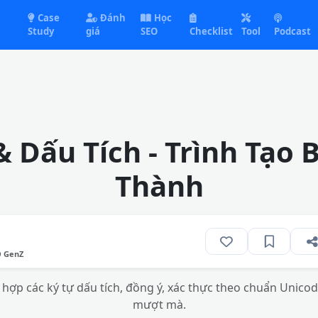
Case
Đánh
Học
Study
giá
SEO
Checklist
Tool
Podcast
& Dấu Tích - Trình Tạo
Thành
O GenZ
ợp các ký tự dấu tích, đồng ý, xác thực theo chuẩn Unicode
mượt mà.