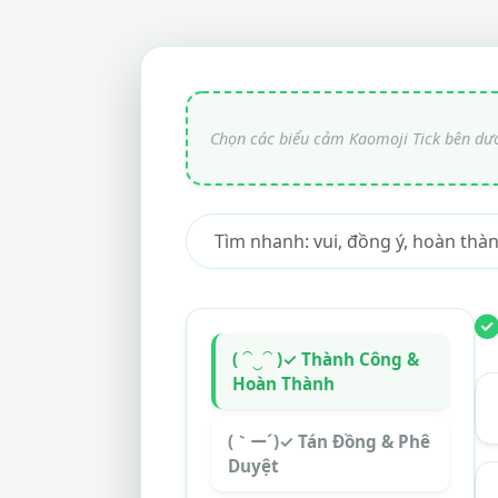
( ⁀‿⁀ )✓ Thành Công &
Hoàn Thành
(｀ー´)✓ Tán Đồng & Phê
Duyệt