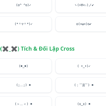
(o^ ^o)✓
ヽ(>∀<☆)ノ
✔
(*＾▽＾*)✓
o(>ω<)o
✔
(
✖
_
✖
) Tích & Đối Lập Cross
(
✖
_
✖
)
( •_•)✓
(;﹏;)
✖
(；￣Д￣)
✖
(＞﹏＜)
✖
(x_x)
✖