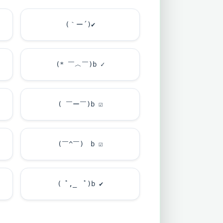
(｀ー´)
✔
(* ￣︿￣)b ✓
( ￣ー￣)b
☑
(￣^￣)ゞb
☑
( ﾟ,_ゝﾟ)b
✔