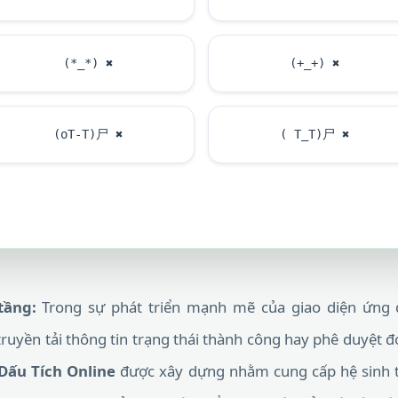
(*_*)
✖
(+_+)
✖
(oT-T)尸
✖
( T_T)尸
✖
tầng:
Trong sự phát triển mạnh mẽ của giao diện ứng d
uyền tải thông tin trạng thái thành công hay phê duyệt đó
Dấu Tích Online
được xây dựng nhằm cung cấp hệ sinh th