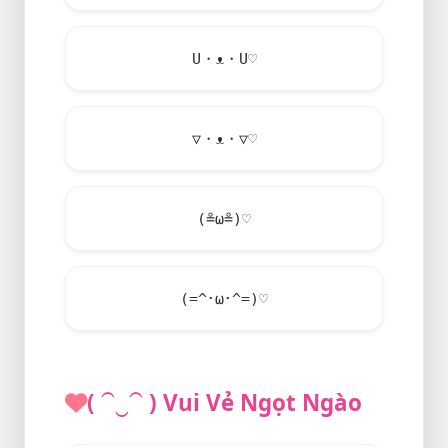
U・ᴥ・U♡
▽・ᴥ・▽♡
(≗ω≗)♡
(=^･ω･^=)♡
( ⁀‿⁀ ) Vui Vẻ Ngọt Ngào