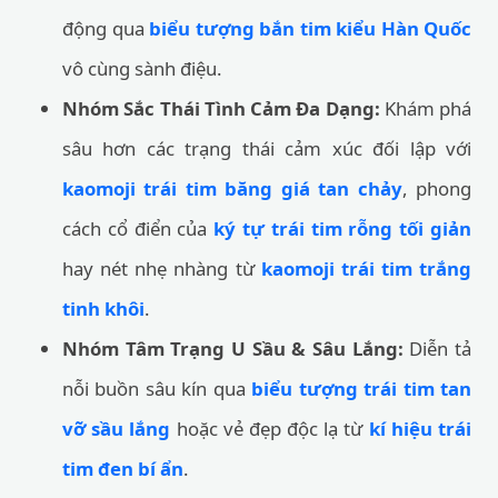
động qua
biểu tượng bắn tim kiểu Hàn Quốc
vô cùng sành điệu.
Nhóm Sắc Thái Tình Cảm Đa Dạng:
Khám phá
sâu hơn các trạng thái cảm xúc đối lập với
kaomoji trái tim băng giá tan chảy
, phong
cách cổ điển của
ký tự trái tim rỗng tối giản
hay nét nhẹ nhàng từ
kaomoji trái tim trắng
tinh khôi
.
Nhóm Tâm Trạng U Sầu & Sâu Lắng:
Diễn tả
nỗi buồn sâu kín qua
biểu tượng trái tim tan
vỡ sầu lắng
hoặc vẻ đẹp độc lạ từ
kí hiệu trái
tim đen bí ẩn
.