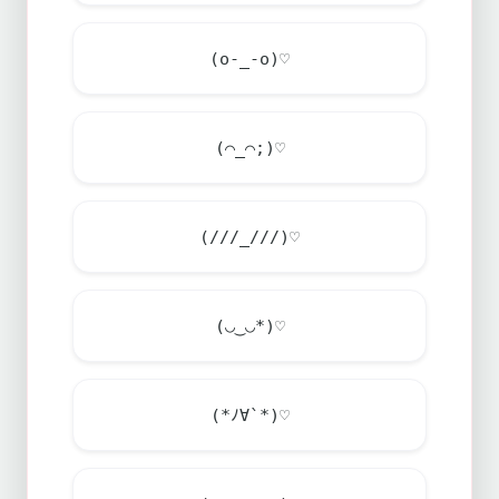
(o-_-o)♡
(⌒_⌒;)♡
(///_///)♡
(◡‿◡*)♡
(*ﾉ∀`*)♡