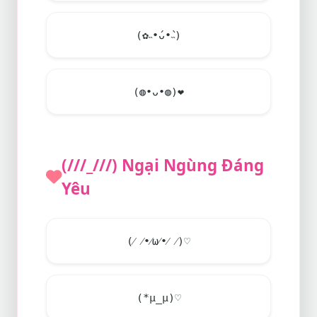
(✿˵•́ᴗ•̀˵)
(◍•ᴗ•◍)
❤
(///_///) Ngại Ngùng Đáng
Yêu
(⁄ ⁄•⁄ω⁄•⁄ ⁄)♡
(*μ_μ)♡