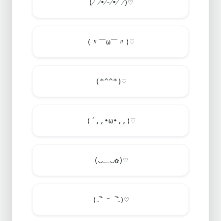
(⁄ ⁄•⁄-⁄•⁄ ⁄)♡
(〃￣ω￣〃)♡
(*^^*)♡
(´,,•ω•,,)♡
(◡﹏◡✿)♡
(˶‾᷄ ⁻ ‾᷅˵)♡