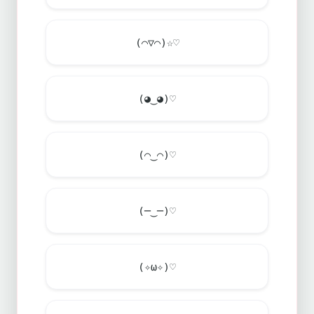
(⌒▽⌒)☆♡
(◕‿◕)♡
(⌒‿⌒)♡
(─‿─)♡
(✧ω✧)♡