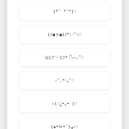
(*¯ ³¯*)♡
(ﾉ◕ヮ◕)ﾉ*:･ﾟ✧♡
ଘ(੭ˊᵕˋ)੭* ੈ✩‧₊˚♡
☆ﾟ.*･｡ﾟ♡
✧( ु•⌄• )♡
(๑•̀ㅂ•́)و✧♡