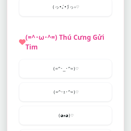
(っ•́｡•́)っ✧♡
(=^･ω･^=) Thú Cưng Gửi
Tim
(=^･_･^=)♡
(=^･ｪ･^=)♡
(◕ᴥ◕)♡