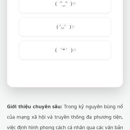
( ⁀‿⁀ )♡
(´◡` )♡
( ˙꒳​˙ )♡
Giới thiệu chuyên sâu:
Trong kỷ nguyên bùng nổ
của mạng xã hội và truyền thông đa phương tiện,
việc định hình phong cách cá nhân qua các văn bản