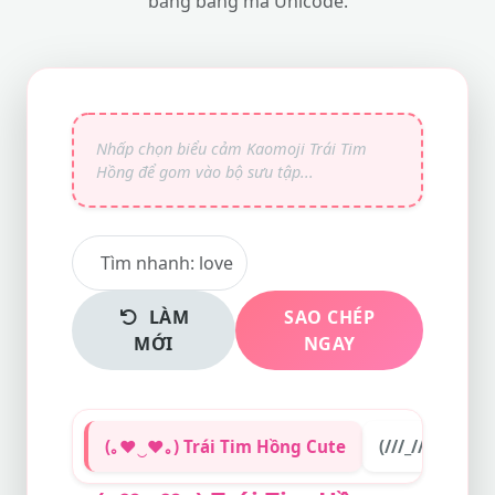
bằng bảng mã Unicode.
LÀM
SAO CHÉP
MỚI
NGAY
(｡♥‿♥｡) Trái Tim Hồng Cute
(///_///) Ngạ