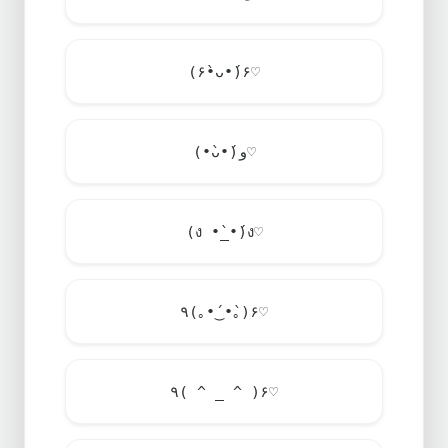
(۶•̀ᴗ•́)۶♡
(•̀ᴗ•́)و♡
(ง •̀_•́)ง♡
٩(｡•́‿•̀｡)۶♡
٩( ^ _ ^ )۶♡