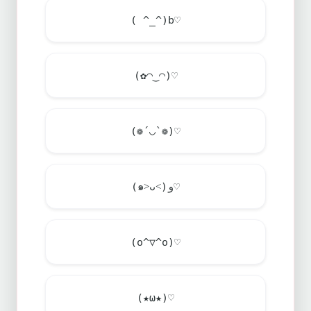
( ^_^)b♡
(✿◠‿◠)♡
(❁´◡`❁)♡
(๑˃ᴗ˂)ﻭ♡
(o^▽^o)♡
(★ω★)♡