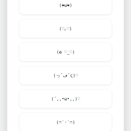
(
❤
ω
❤
)
(♡｡♡)
(✿ ♡_♡)
(っ˘ڡ˘ς)♡
(´,,•ω•,,)♡
(ෆ˙ᵕ˙ෆ)