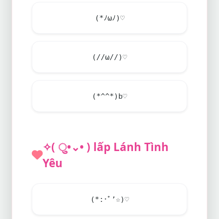
(*ﾉωﾉ)♡
(//ω//)♡
(*^^*)b♡
✧( ु•⌄• ) lấp Lánh Tình
Yêu
(*:･ﾟ’☆)♡