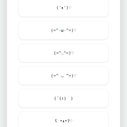
(ᵔᴥᵔ)♡
(=^-ω-^=)♡
(=^‥^=)♡
(=^ ◡ ^=)♡
(´(ｪ)｀)
ʕ •ᴥ•ʔ♡