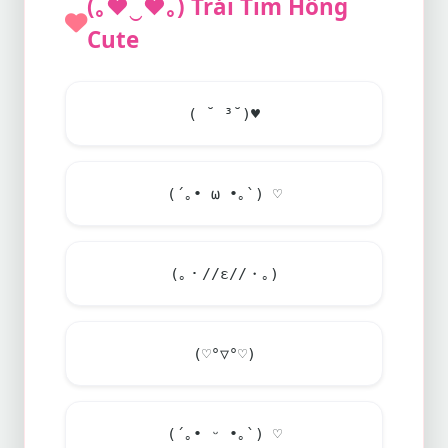
(｡
♥
‿
♥
｡) Trái Tim Hồng
Cute
( ˘ ³˘)
♥
(´｡• ω •｡`) ♡
(｡・//ε//・｡)
(♡°▽°♡)
(´｡• ᵕ •｡`) ♡