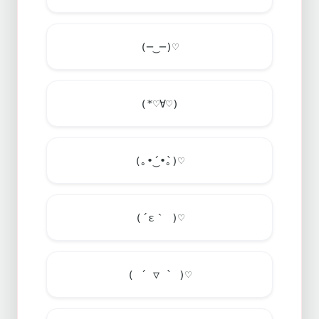
(─‿─)♡
(*♡∀♡)
(｡•́‿•̀｡)♡
(´ε｀ )♡
( ´ ▽ ` )♡