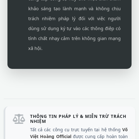
khảo sáng tạo lành mạnh và không chịu
trách nhiệm pháp lý đối với việc người
dùng sử dụng ký tự vào các thông điệp có
tính chất nhạy cảm trên không gian mạng
xã hội.
THÔNG TIN PHÁP LÝ & MIỄN TRỪ TRÁCH
NHIỆM
Tất cả các công cụ trực tuyến tại hệ thống
Võ
Việt Hoàng Official
được cung cấp hoàn toàn