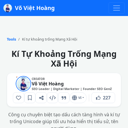
Võ Việt Hoàng
Tools
Kí tự khoảng trống Mạng Xã Hội
Kí Tự Khoảng Trống Mạng
Xã Hội
CREATOR
Võ Việt Hoàng
SEO Leader | Digital Marketer | Founder SEO GenZ
227
VI
Công cụ chuyên biệt tạo dấu cách tàng hình và kí tự
trống Unicode giúp tối ưu hóa hiển thị tiểu sử, tên