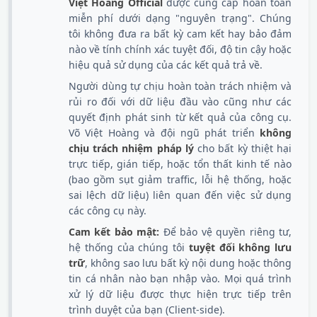
Việt Hoàng Official
được cung cấp hoàn toàn
miễn phí dưới dạng "nguyên trạng". Chúng
tôi không đưa ra bất kỳ cam kết hay bảo đảm
nào về tính chính xác tuyệt đối, độ tin cậy hoặc
hiệu quả sử dụng của các kết quả trả về.
Người dùng tự chịu hoàn toàn trách nhiệm và
rủi ro đối với dữ liệu đầu vào cũng như các
quyết định phát sinh từ kết quả của công cụ.
Võ Việt Hoàng và đội ngũ phát triển
không
chịu trách nhiệm pháp lý
cho bất kỳ thiệt hại
trực tiếp, gián tiếp, hoặc tổn thất kinh tế nào
(bao gồm sụt giảm traffic, lỗi hệ thống, hoặc
sai lệch dữ liệu) liên quan đến việc sử dụng
các công cụ này.
Cam kết bảo mật:
Để bảo vệ quyền riêng tư,
hệ thống của chúng tôi
tuyệt đối không lưu
trữ
, không sao lưu bất kỳ nội dung hoặc thông
tin cá nhân nào bạn nhập vào. Mọi quá trình
xử lý dữ liệu được thực hiện trực tiếp trên
trình duyệt của bạn (Client-side).