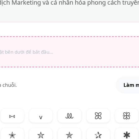
dịch Marketing và cá nhân hóa phong cách truyề
 chuỗi.
Làm 
⑅
៴
ꔛ
ꕤ
ꕥ
✭
✮
✯
✰
✱