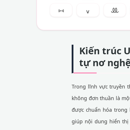
⑅
៴
ꔛ
Kiến trúc U
tự nơ nghệ
Trong lĩnh vực truyền t
không đơn thuần là một 
được chuẩn hóa trong
giúp nội dung hiển thị