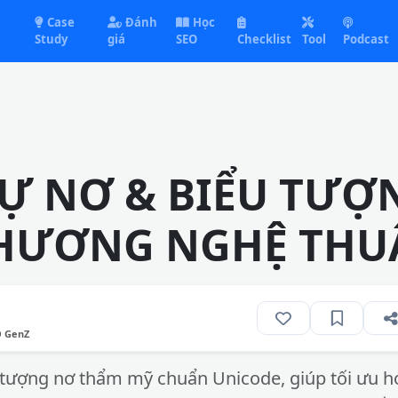
Case
Đánh
Học
Study
giá
SEO
Checklist
Tool
Podcast
 TỰ NƠ & BIỂU TƯỢ
HƯƠNG NGHỆ THU
O GenZ
tượng nơ thẩm mỹ chuẩn Unicode, giúp tối ưu hó