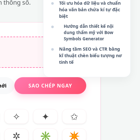
n thông số.
Tối ưu hóa dữ liệu và chuẩn
hóa văn bản chứa kí tự đặc
biệt
Hướng dẫn thiết kế nội
dung thẩm mỹ với Bow
Symbols Generator
Nâng tầm SEO và CTR bằng
kĩ thuật chèn biểu tượng nơ
tinh tế
mới
SAO CHÉP NGAY
✧
✦
✩
✲
✳
✴