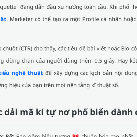
oquette" đang dẫn đầu xu hướng toàn cầu. Khi phối 
uật
, Marketer có thể tạo ra một Profile cá nhân hoặ
 chuột (CTR) cho thấy, các tiêu đề bài viết hoặc Bio c
ng dừng chân của người dùng thêm 0.5 giây. Hãy kết
kiểu nghệ thuật
để xây dựng các kịch bản nội dun
g hiệu của bạn trên mọi nền tảng kĩ thuật số.
c dải mã kí tự nơ phổ biến dành
c Rỡ:
Bao gồm biểu tượng 🎀 chuẩn hóa cao nhất, hi