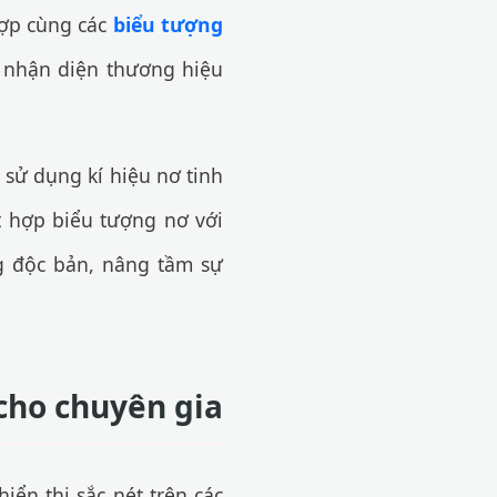
hợp cùng các
biểu tượng
c nhận diện thương hiệu
ó sử dụng kí hiệu nơ tinh
 hợp biểu tượng nơ với
g độc bản, nâng tầm sự
 cho chuyên gia
ển thị sắc nét trên các