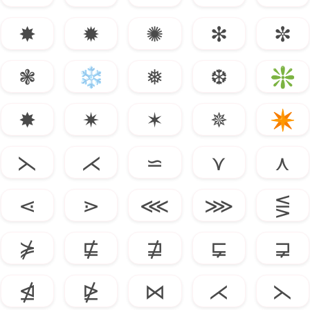
✸
✹
✺
✻
✼
❃
❄
❅
❆
❇
✸
✷
✶
✵
✴
⋋
⋌
⋍
⋎
⋏
⋖
⋗
⋘
⋙
⋚
⋡
⋢
⋣
⋤
⋥
⋬
⋭
⋈
⋌
⋋