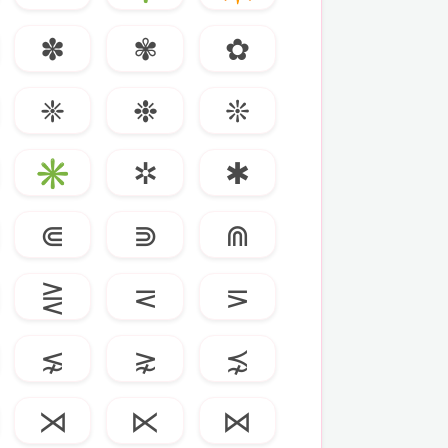
✽
✾
✿
❈
❉
❊
✳
✲
✱
⋐
⋑
⋒
⋛
⋜
⋝
⋦
⋧
⋨
⋊
⋉
⋈