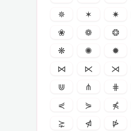
✵
✶
✷
❀
❁
❂
❋
✺
✹
⋈
⋉
⋊
⋓
⋔
⋕
⋞
⋟
⋠
⋩
⋪
⋫