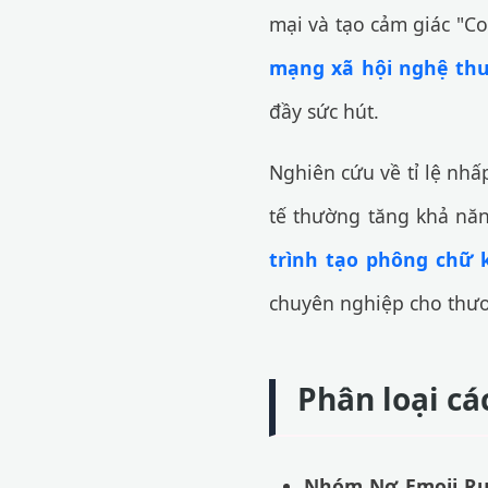
mại và tạo cảm giác "C
mạng xã hội nghệ th
đầy sức hút.
Nghiên cứu về tỉ lệ nhấp
tế thường tăng khả nă
trình tạo phông chữ 
chuyên nghiệp cho thươn
Phân loại cá
Nhóm Nơ Emoji Rự