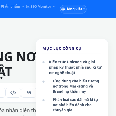
Ấn phẩm
SEO Monitor
Tiếng Việt
MỤC LỤC CÔNG CỤ
NG NƠ DỄ
Kiến trúc Unicode và giải
ẬT
pháp kỹ thuật phía sau Kí tự
nơ nghệ thuật
Ứng dụng của biểu tượng
nơ trong Marketing và
Branding thẩm mỹ
114
VI
Phân loại các dải mã kí tự
nơ phổ biến dành cho
a nhận diện thị giác cho
chuyên gia