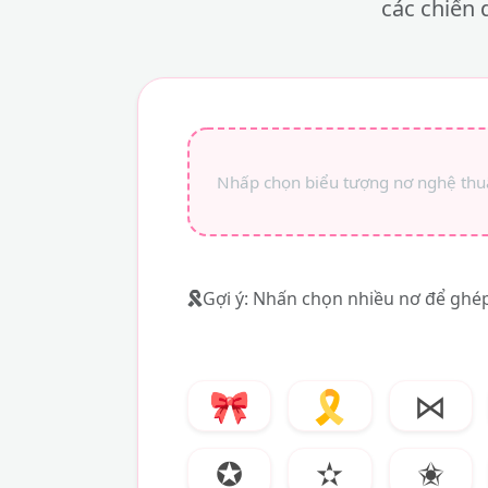
các chiến 
Gợi ý: Nhấn chọn nhiều nơ để ghép
🎀
🎗️
⋈
✪
✫
✬