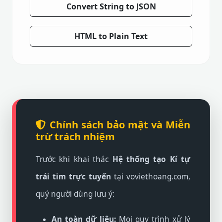
Convert String to JSON
HTML to Plain Text
Chính sách bảo mật và Miễn
trừ trách nhiệm
Trước khi khai thác
Hệ thống tạo Kí tự
trái tim trực tuyến
tại voviethoang.com,
quý người dùng lưu ý:
An toàn dữ liệu:
Mọi quy trình xử lý