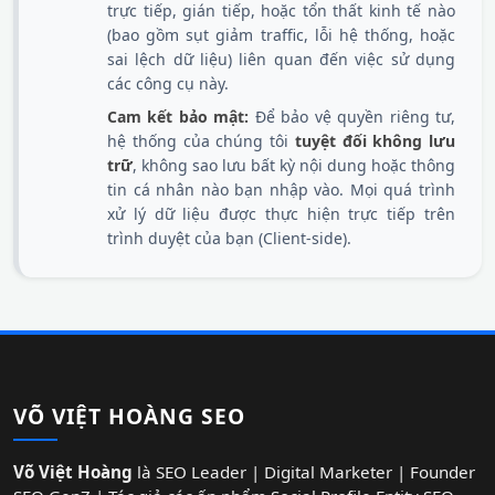
trực tiếp, gián tiếp, hoặc tổn thất kinh tế nào
(bao gồm sụt giảm traffic, lỗi hệ thống, hoặc
sai lệch dữ liệu) liên quan đến việc sử dụng
các công cụ này.
Cam kết bảo mật:
Để bảo vệ quyền riêng tư,
hệ thống của chúng tôi
tuyệt đối không lưu
trữ
, không sao lưu bất kỳ nội dung hoặc thông
tin cá nhân nào bạn nhập vào. Mọi quá trình
xử lý dữ liệu được thực hiện trực tiếp trên
trình duyệt của bạn (Client-side).
VÕ VIỆT HOÀNG SEO
Võ Việt Hoàng
là SEO Leader | Digital Marketer | Founder