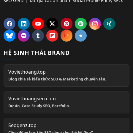
SEO GenZ | Tác giả các ấn phẩm Social Profile Entity SEO.
HỆ SINH THÁI BRAND
Voviethoang.top
Blog chia sẻ kiến thức SEO & Marketing chuyên sâu.
Voviethoangseo.com
Dự án, Case Study SEO, Portfolio.
Seogenz.top
Cộng đồng học tập SEO dành cho thế hệ GenZ.