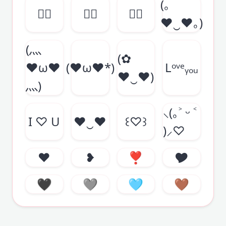
(｡
♡゙
♥゙
❣゙
♥‿♥｡)
(灬
(✿
♥ω♥
(♥ω♥*)
Lᵒᵛᵉᵧₒᵤ
♥‿♥)
灬)
⸜(｡˃ ᵕ ˂
I ♡ U
♥‿♥
꒰♡꒱
)⸝♡
❤︎
❥︎
❣︎
🎔
🖤
🩶
🩵
🤎