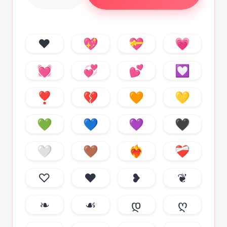
❤️
💖
💝
💗
💓
💞
💕
💟
❣
💔
🧡
💛
💚
💙
💜
🖤
🤍
🤎
❤️‍🔥
❤️‍🩹
♡
♥
❥
❦
❧
☙
დ
ღ