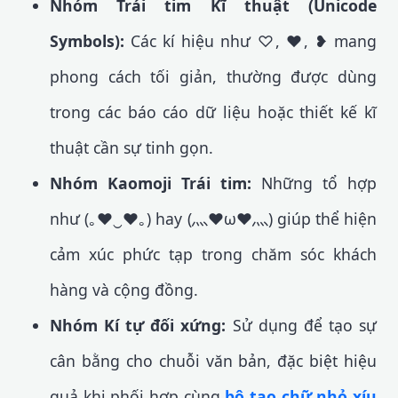
Nhóm Trái tim Kĩ thuật (Unicode
Symbols):
Các kí hiệu như ♡, ♥, ❥ mang
phong cách tối giản, thường được dùng
trong các báo cáo dữ liệu hoặc thiết kế kĩ
thuật cần sự tinh gọn.
Nhóm Kaomoji Trái tim:
Những tổ hợp
như (｡♥‿♥｡) hay (灬♥ω♥灬) giúp thể hiện
cảm xúc phức tạp trong chăm sóc khách
hàng và cộng đồng.
Nhóm Kí tự đối xứng:
Sử dụng để tạo sự
cân bằng cho chuỗi văn bản, đặc biệt hiệu
quả khi phối hợp cùng
bộ tạo chữ nhỏ xíu