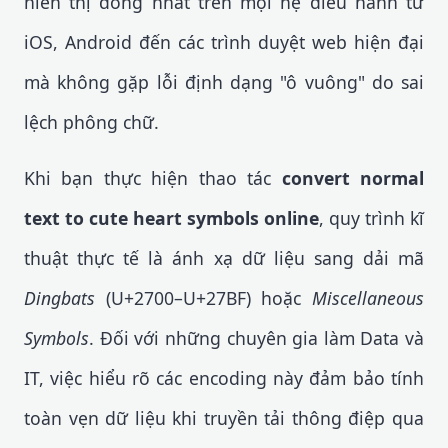
hiển thị đồng nhất trên mọi hệ điều hành từ
iOS, Android đến các trình duyệt web hiện đại
mà không gặp lỗi định dạng "ô vuông" do sai
lệch phông chữ.
Khi bạn thực hiện thao tác
convert normal
text to cute heart symbols online
, quy trình kĩ
thuật thực tế là ánh xạ dữ liệu sang dải mã
Dingbats
(U+2700–U+27BF) hoặc
Miscellaneous
Symbols
. Đối với những chuyên gia làm Data và
IT, việc hiểu rõ các encoding này đảm bảo tính
toàn vẹn dữ liệu khi truyền tải thông điệp qua