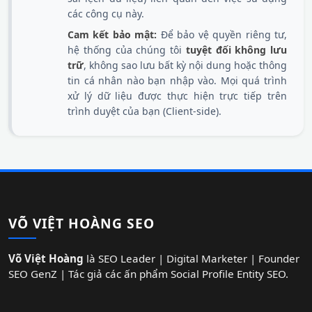
các công cụ này.
Cam kết bảo mật:
Để bảo vệ quyền riêng tư,
hệ thống của chúng tôi
tuyệt đối không lưu
trữ
, không sao lưu bất kỳ nội dung hoặc thông
tin cá nhân nào bạn nhập vào. Mọi quá trình
xử lý dữ liệu được thực hiện trực tiếp trên
trình duyệt của bạn (Client-side).
VÕ VIỆT HOÀNG SEO
Võ Việt Hoàng
là SEO Leader | Digital Marketer | Founder
SEO GenZ | Tác giả các ấn phẩm Social Profile Entity SEO.