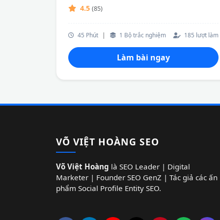
4.5
(85)
45 Phút
|
1 Bộ trắc nghiệm
185 lượt làm
Làm bài ngay
VÕ VIỆT HOÀNG SEO
Võ Việt Hoàng
là SEO Leader | Digital
Marketer | Founder SEO GenZ | Tác giả các ấn
phẩm Social Profile Entity SEO.