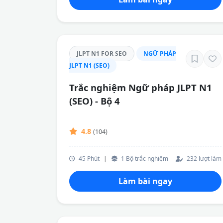
JLPT N1 FOR SEO
NGỮ PHÁP
JLPT N1 (SEO)
Trắc nghiệm Ngữ pháp JLPT N1
(SEO) - Bộ 4
4.8
(104)
45 Phút
|
1 Bộ trắc nghiệm
232 lượt làm
Làm bài ngay