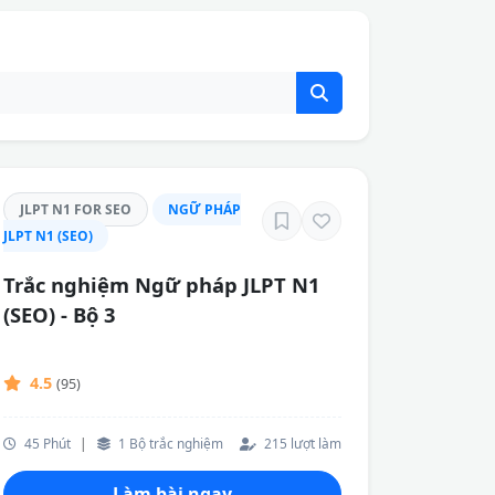
JLPT N1 FOR SEO
NGỮ PHÁP
JLPT N1 (SEO)
Trắc nghiệm Ngữ pháp JLPT N1
(SEO) - Bộ 3
4.5
(95)
45 Phút
|
1 Bộ trắc nghiệm
215 lượt làm
Làm bài ngay