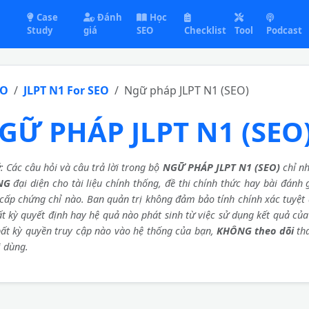
Case
Đánh
Học
Study
giá
SEO
Checklist
Tool
Podcast
EO
JLPT N1 For SEO
Ngữ pháp JLPT N1 (SEO)
GỮ PHÁP JLPT N1 (SEO
ý
: Các câu hỏi và câu trả lời trong bộ
NGỮ PHÁP JLPT N1 (SEO)
chỉ nh
NG
đại diện cho tài liệu chính thống, đề thi chính thức hay bài đánh
cấp chứng chỉ nào. Ban quản trị không đảm bảo tính chính xác tuyệt 
ất kỳ quyết định hay hệ quả nào phát sinh từ việc sử dụng kết quả củ
ất kỳ quyền truy cập nào vào hệ thống của bạn,
KHÔNG theo dõi
th
 dùng.