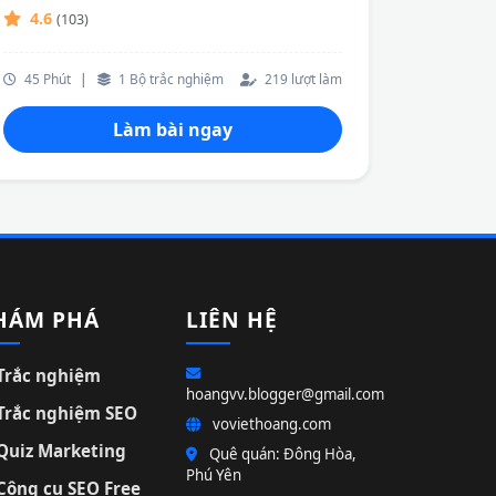
4.6
(103)
45 Phút
|
1 Bộ trắc nghiệm
219 lượt làm
Làm bài ngay
HÁM PHÁ
LIÊN HỆ
Trắc nghiệm
hoangvv.blogger@gmail.com
Trắc nghiệm SEO
voviethoang.com
Quiz Marketing
Quê quán: Đông Hòa,
Phú Yên
Công cụ SEO Free