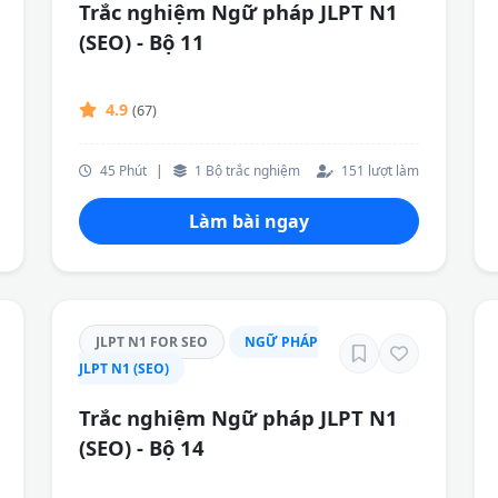
Trắc nghiệm Ngữ pháp JLPT N1
(SEO) - Bộ 11
4.9
(67)
45 Phút
|
1 Bộ trắc nghiệm
151 lượt làm
Làm bài ngay
JLPT N1 FOR SEO
NGỮ PHÁP
JLPT N1 (SEO)
Trắc nghiệm Ngữ pháp JLPT N1
(SEO) - Bộ 14