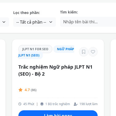
Tìm kiếm:
Lọc theo phần:
JLPT N1 FOR SEO
NGỮ PHÁP
JLPT N1 (SEO)
Trắc nghiệm Ngữ pháp JLPT N1
(SEO) - Bộ 2
4.7
(86)
45 Phút
|
1 Bộ trắc nghiệm
198 lượt làm
Làm bài ngay