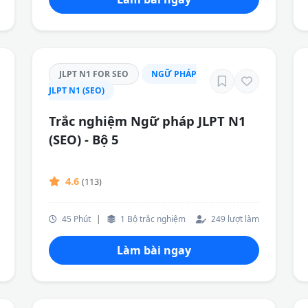
JLPT N1 FOR SEO
NGỮ PHÁP
JLPT N1 (SEO)
Trắc nghiệm Ngữ pháp JLPT N1
(SEO) - Bộ 5
4.6
(113)
45 Phút
|
1 Bộ trắc nghiệm
249 lượt làm
Làm bài ngay