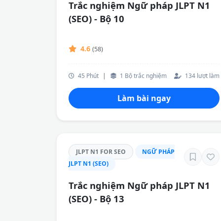
Trắc nghiệm Ngữ pháp JLPT N1
(SEO) - Bộ 10
4.6
(58)
45 Phút
|
1 Bộ trắc nghiệm
134 lượt làm
Làm bài ngay
JLPT N1 FOR SEO
NGỮ PHÁP
JLPT N1 (SEO)
Trắc nghiệm Ngữ pháp JLPT N1
(SEO) - Bộ 13