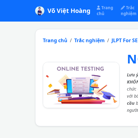
Trang
Trắc
Võ Việt Hoàng
chủ
nghiệm
Trang chủ
Trắc nghiệm
JLPT For S
N
Lưu 
KHÔ
chức 
với b
cầu
b
người