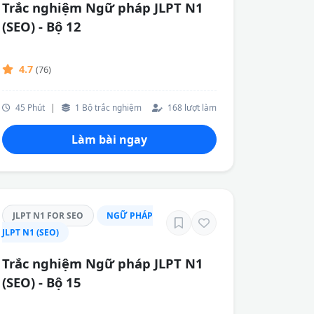
Trắc nghiệm Ngữ pháp JLPT N1
(SEO) - Bộ 12
4.7
(76)
45 Phút
|
1 Bộ trắc nghiệm
168 lượt làm
Làm bài ngay
JLPT N1 FOR SEO
NGỮ PHÁP
JLPT N1 (SEO)
Trắc nghiệm Ngữ pháp JLPT N1
(SEO) - Bộ 15