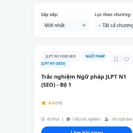
Sắp xếp:
Lọc theo chương:
JLPT N1 FOR SEO
NGỮ PHÁP
JLPT N1 (SEO)
Trắc nghiệm Ngữ pháp JLPT N1
(SEO) - Bộ 1
4.9
(77)
45 Phút
|
1 Bộ trắc nghiệm
181 lượt làm
Làm bài ngay