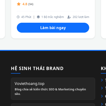
4.8
(94)
45 Phút
|
1 Bộ trắc nghiệm
202 lượt làm
Làm bài ngay
HỆ SINH THÁI BRAND
K
Voviethoang.top
Blog chia sẻ kiến thức SEO & Marketing chuyên
sâu.