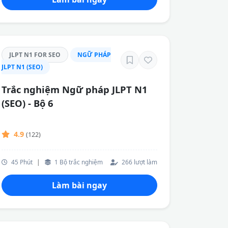
JLPT N1 FOR SEO
NGỮ PHÁP
JLPT N1 (SEO)
Trắc nghiệm Ngữ pháp JLPT N1
(SEO) - Bộ 6
4.9
(122)
45 Phút
|
1 Bộ trắc nghiệm
266 lượt làm
Làm bài ngay