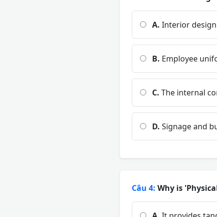
A.
Interior desig
B.
Employee unif
C.
The internal co
D.
Signage and bu
Câu 4:
Why is 'Physical
A.
It provides tan