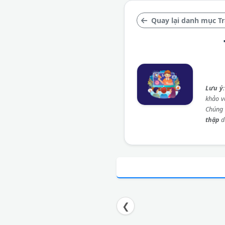
Quay lại danh mục Tr
Lưu ý
khảo và
Chúng 
thập
d
❮