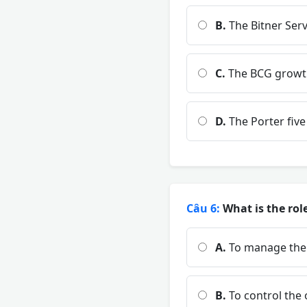
B.
The Bitner Ser
C.
The BCG growth
D.
The Porter five
Câu 6:
What is the rol
A.
To manage the b
B.
To control the 