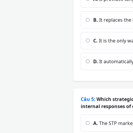
B.
It replaces the
C.
It is the only w
D.
It automatically
Câu 5:
Which strategic
internal responses o
A.
The STP marke