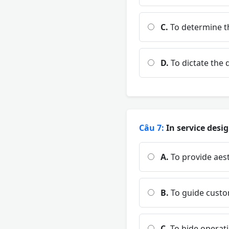
C.
To determine t
D.
To dictate the d
Câu 7:
In service desi
A.
To provide aest
B.
To guide custo
C.
To hide operat