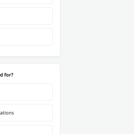
d for?
ations