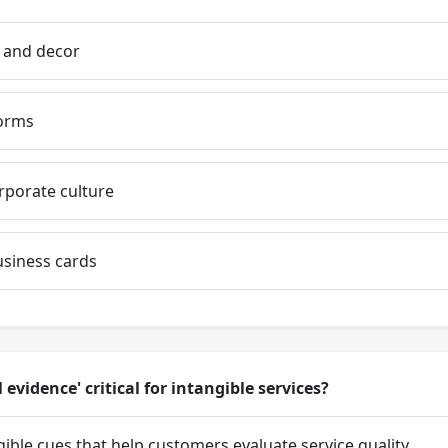
n and decor
orms
rporate culture
siness cards
 evidence' critical for intangible services?
gible cues that help customers evaluate service quality