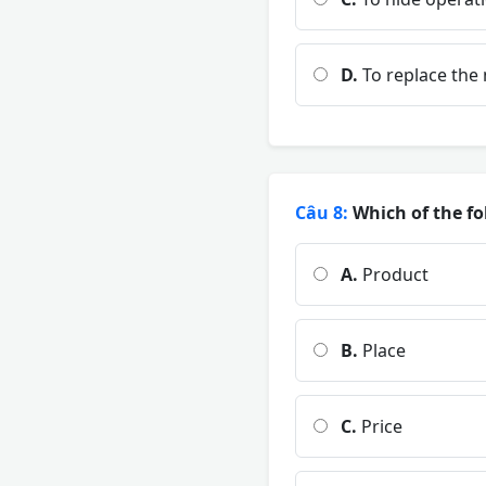
D.
To replace the 
Câu 8:
Which of the fo
A.
Product
B.
Place
C.
Price