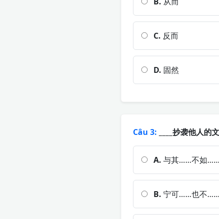
B.
从而
C.
反而
D.
固然
Câu 3:
____抄袭他人的
A.
与其……不如…
B.
宁可……也不…