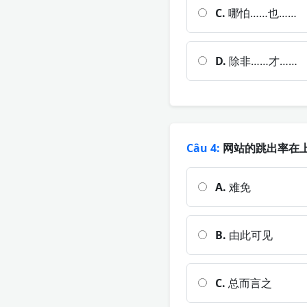
C.
哪怕……也……
D.
除非……才……
Câu 4:
网站的跳出率在上
A.
难免
B.
由此可见
C.
总而言之