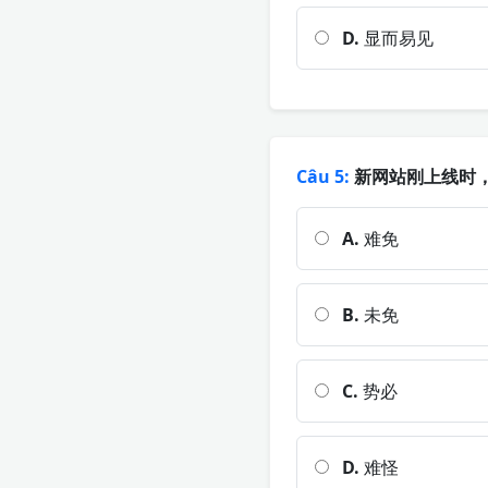
D.
显而易见
Câu 5:
新网站刚上线时，
A.
难免
B.
未免
C.
势必
D.
难怪