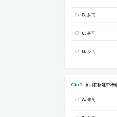
B.
从而
C.
甚至
D.
反而
Câu 2:
盲目在标题中堆砌
A.
未免