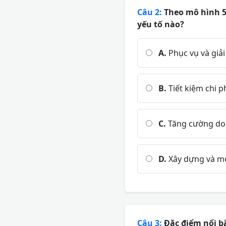
Câu 2:
Theo mô hình 5S
yếu tố nào?
A.
Phục vụ và giả
B.
Tiết kiệm chi p
C.
Tăng cường doa
D.
Xây dựng và mở
Câu 3:
Đặc điểm nổi bậ