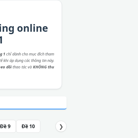
ing online
1
g 1
chỉ dành cho mục đích tham
ế khi áp dụng các thông tin này.
eo dõi
thao tác và
KHÔNG thu
❯
Đề 9
Đề 10