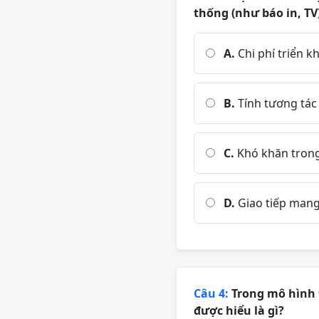
thống (như báo in, TV)
A.
Chi phí triển k
B.
Tính tương tác 
C.
Khó khăn trong
D.
Giao tiếp mang
Câu 4:
Trong mô hình t
được hiểu là gì?