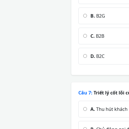
B.
B2G
C.
B2B
D.
B2C
Câu 7:
Triết lý cốt lõ
A.
Thu hút khách 