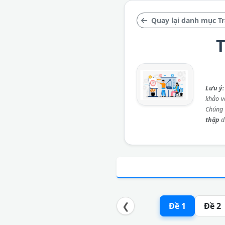
Quay lại danh mục Tr
T
Lưu ý
khảo và
Chúng 
thập
d
❮
Đề 1
Đề 2