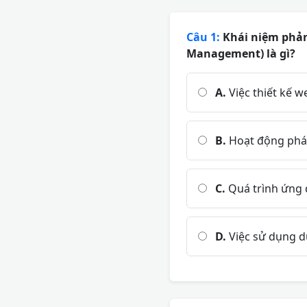
Câu 1:
Khái niệm phản 
Management) là gì?
A.
Việc thiết kế 
B.
Hoạt động phát 
C.
Quá trình ứng 
D.
Việc sử dụng d