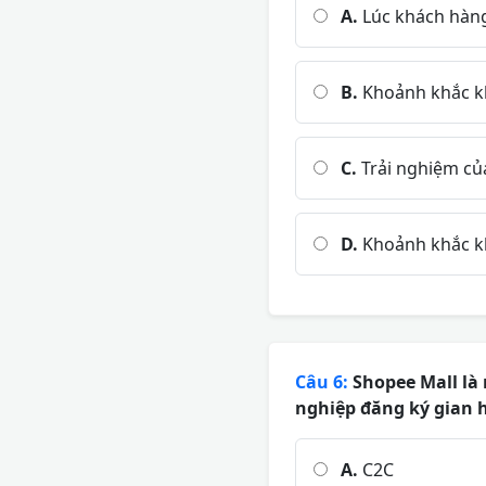
A.
Lúc khách hàng
B.
Khoảnh khắc kh
C.
Trải nghiệm củ
D.
Khoảnh khắc kh
Câu 6:
Shopee Mall là 
nghiệp đăng ký gian 
A.
C2C