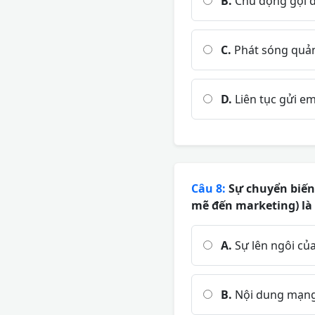
B.
Chủ động gọi đ
C.
Phát sóng quản
D.
Liên tục gửi e
Câu 8:
Sự chuyển biến
mẽ đến marketing) là 
A.
Sự lên ngôi củ
B.
Nội dung mạng 