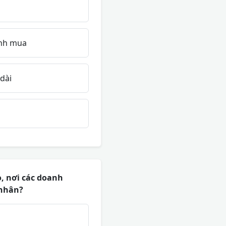
ịnh mua
dài
, nơi các doanh
 nhân?