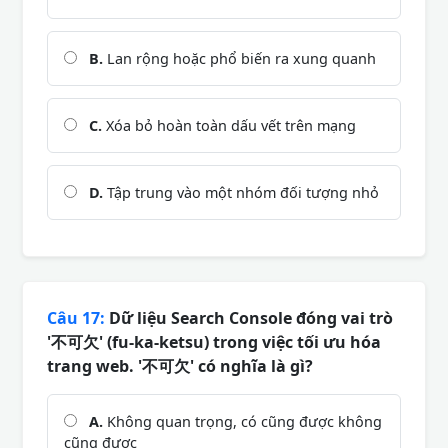
B.
Lan rộng hoặc phổ biến ra xung quanh
C.
Xóa bỏ hoàn toàn dấu vết trên mạng
D.
Tập trung vào một nhóm đối tượng nhỏ
Câu 17:
Dữ liệu Search Console đóng vai trò
'不可欠' (fu-ka-ketsu) trong việc tối ưu hóa
trang web. '不可欠' có nghĩa là gì?
A.
Không quan trọng, có cũng được không
cũng được