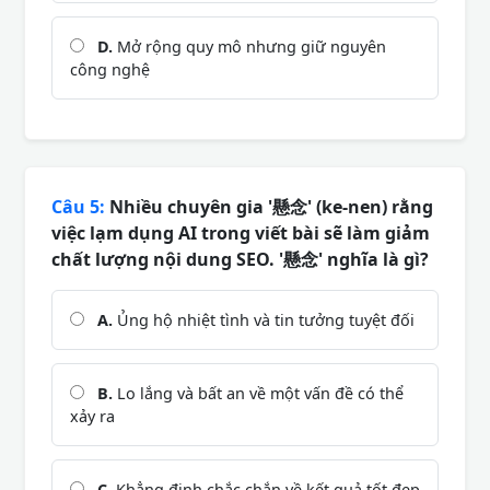
D.
Mở rộng quy mô nhưng giữ nguyên
công nghệ
Câu 5:
Nhiều chuyên gia '懸念' (ke-nen) rằng
việc lạm dụng AI trong viết bài sẽ làm giảm
chất lượng nội dung SEO. '懸念' nghĩa là gì?
A.
Ủng hộ nhiệt tình và tin tưởng tuyệt đối
B.
Lo lắng và bất an về một vấn đề có thể
xảy ra
C.
Khẳng định chắc chắn về kết quả tốt đẹp