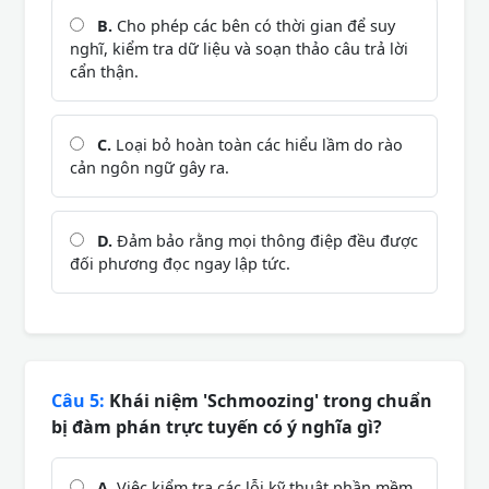
B.
Cho phép các bên có thời gian để suy
nghĩ, kiểm tra dữ liệu và soạn thảo câu trả lời
cẩn thận.
C.
Loại bỏ hoàn toàn các hiểu lầm do rào
cản ngôn ngữ gây ra.
D.
Đảm bảo rằng mọi thông điệp đều được
đối phương đọc ngay lập tức.
Câu 5:
Khái niệm 'Schmoozing' trong chuẩn
bị đàm phán trực tuyến có ý nghĩa gì?
A.
Việc kiểm tra các lỗi kỹ thuật phần mềm