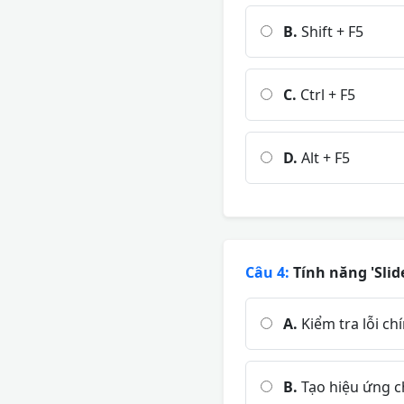
B.
Shift + F5
C.
Ctrl + F5
D.
Alt + F5
Câu 4:
Tính năng 'Slid
A.
Kiểm tra lỗi ch
B.
Tạo hiệu ứng c