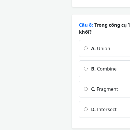
Câu 8:
Trong công cụ '
khối?
A.
Union
B.
Combine
C.
Fragment
D.
Intersect