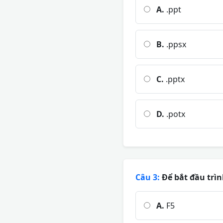
A.
.ppt
B.
.ppsx
C.
.pptx
D.
.potx
Câu 3:
Để bắt đầu trìn
A.
F5