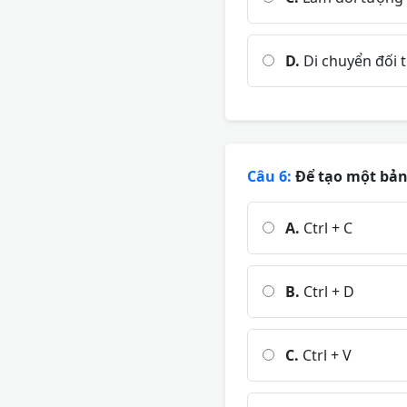
D.
Di chuyển đối 
Câu 6:
Để tạo một bản 
A.
Ctrl + C
B.
Ctrl + D
C.
Ctrl + V