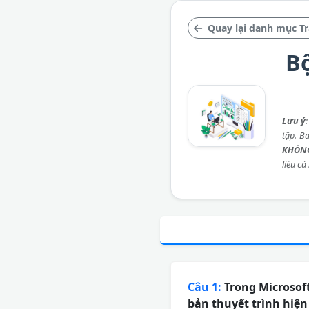
Quay lại danh mục T
Bộ
Lưu ý
tập. B
KHÔNG
liệu cá
Câu 1:
Trong Microsof
bản thuyết trình hiện 