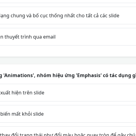
dạng chung và bố cục thống nhất cho tất cả các slide
n thuyết trình qua email
 'Animations', nhóm hiệu ứng 'Emphasis' có tác dụng gì
uất hiện trên slide
biến mất khỏi slide
hay đổi trạng thái như đổi màu hoặc quay tròn để gây chú