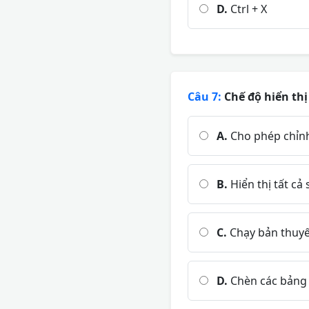
D.
Ctrl + X
Câu 7:
Chế độ hiển thị
A.
Cho phép chỉnh 
B.
Hiển thị tất cả
C.
Chạy bản thuyế
D.
Chèn các bảng b