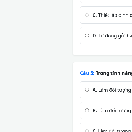
C.
Thiết lập định 
D.
Tự động gửi bả
Câu 5:
Trong tính năng
A.
Làm đối tượng x
B.
Làm đối tượng 
C.
Làm đối tượng t