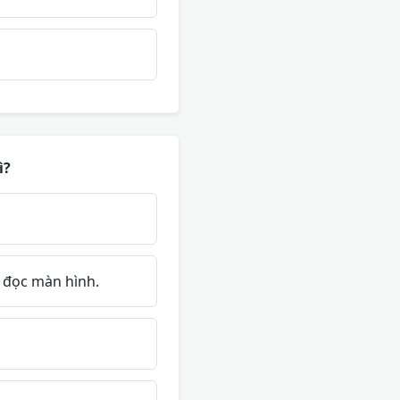
ì?
h đọc màn hình.