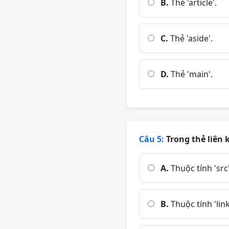
B.
Thẻ 'article'.
C.
Thẻ 'aside'.
D.
Thẻ 'main'.
Câu 5:
Trong thẻ liên k
A.
Thuộc tính 'src'
B.
Thuộc tính 'link