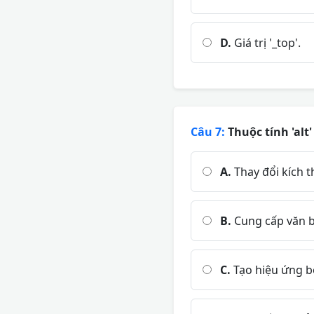
D.
Giá trị '_top'.
Câu 7:
Thuộc tính 'alt'
A.
Thay đổi kích 
B.
Cung cấp văn bả
C.
Tạo hiệu ứng bó