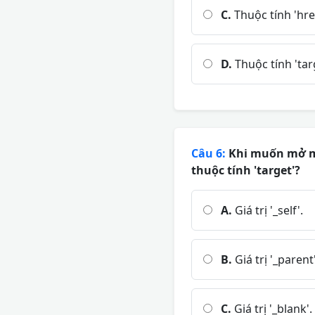
C.
Thuộc tính 'hre
D.
Thuộc tính 'tar
Câu 6:
Khi muốn mở một
thuộc tính 'target'?
A.
Giá trị '_self'.
B.
Giá trị '_parent'
C.
Giá trị '_blank'.