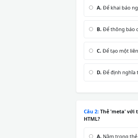
A.
Để khai báo ngô
B.
Để thông báo ch
C.
Để tạo một liên
D.
Để định nghĩa t
Câu 2:
Thẻ 'meta' với t
HTML?
A.
Nằm trong thẻ 