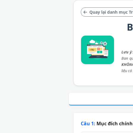
Quay lại danh mục T
B
Lưu ý
Ban qu
KHÔNG
liệu cá
Câu 1:
Mục đích chính 