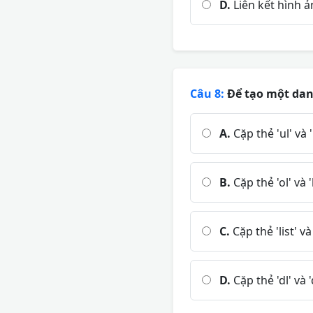
D.
Liên kết hình ả
Câu 8:
Để tạo một danh
A.
Cặp thẻ 'ul' và 'l
B.
Cặp thẻ 'ol' và 'l
C.
Cặp thẻ 'list' và
D.
Cặp thẻ 'dl' và '