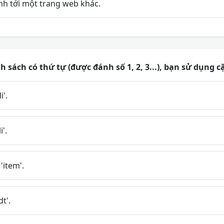
nh tới một trang web khác.
 sách có thứ tự (được đánh số 1, 2, 3...), bạn sử dụng c
i'.
i'.
 'item'.
dt'.