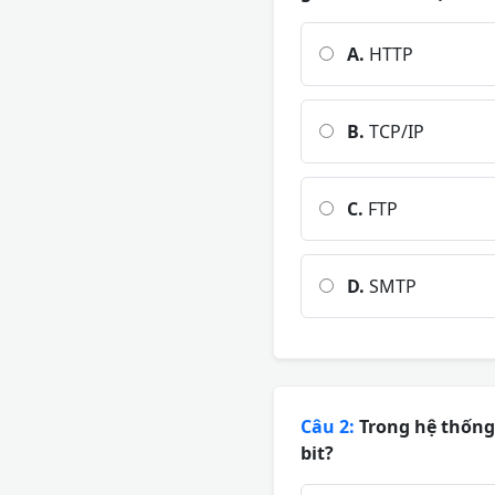
A.
HTTP
B.
TCP/IP
C.
FTP
D.
SMTP
Câu 2:
Trong hệ thống 
bit?