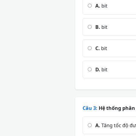
A.
bit
B.
bit
C.
bit
D.
bit
Câu 3:
Hệ thống phân g
A.
Tăng tốc độ đư