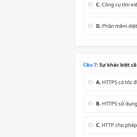
C.
Công cụ tìm ki
D.
Phần mềm diệt 
Câu 7:
Sự khác biệt că
A.
HTTPS có tốc đ
B.
HTTPS sử dụng 
C.
HTTP cho phép t