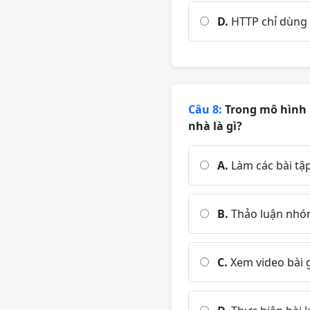
D.
HTTP chỉ dùng 
Câu 8:
Trong mô hình '
nhà là gì?
A.
Làm các bài tậ
B.
Thảo luận nhóm
C.
Xem video bài g