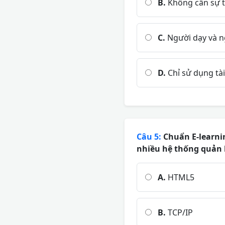
B.
Không cần sự tư
C.
Người dạy và n
D.
Chỉ sử dụng tài
Câu 5:
Chuẩn E-learnin
nhiều hệ thống quản 
A.
HTML5
B.
TCP/IP