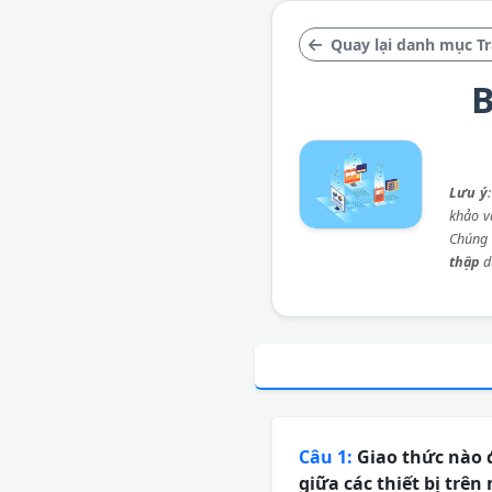
Quay lại danh mục Tr
B
Lưu ý
khảo và
Chúng 
thập
d
Câu 1:
Giao thức nào đ
giữa các thiết bị trê