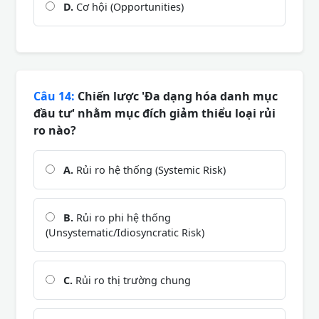
D.
Cơ hội (Opportunities)
Câu 14:
Chiến lược 'Đa dạng hóa danh mục
đầu tư' nhằm mục đích giảm thiểu loại rủi
ro nào?
A.
Rủi ro hệ thống (Systemic Risk)
B.
Rủi ro phi hệ thống
(Unsystematic/Idiosyncratic Risk)
C.
Rủi ro thị trường chung