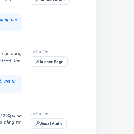
 dung tóm
PHỔ BIẾN:
m nội dung
-E-A-T bền
Author Page
i viết tin
PHỔ BIẾN:
 1200px và
n bảng tin
Visual Audit