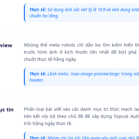
Thực tế:
Sử dụng ảnh sắc nét tỷ lệ 16:9 và nén dung lượ
chuẩn hạ tầng.
eview
Nhúng thẻ meta robots chỉ dẫn bọ tìm kiếm hiển t
trước hình ảnh ở kích thước lớn nhất để bứt phá 
chuột thực tế hằng ngày.
Thực tế:
Lệnh meta: 'max-image-preview:large' trong m
header.
ục tin
Phân loại bài viết vào các danh mục tri thức mạch l
liên kết nội bộ theo chủ đề để xây dựng Topical Aut
trội hằng ngày thực tế.
Thực tế:
Nhóm các tin tức liên quan vào một cụm chủ đề