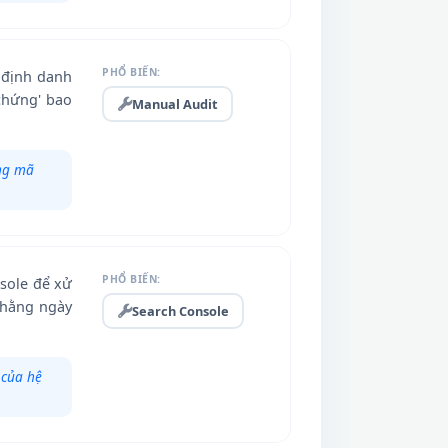
PHỔ BIẾN:
 định danh
chứng' bao
Manual Audit
ong mã
PHỔ BIẾN:
nsole để xử
c hằng ngày
Search Console
 của hệ