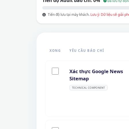
Tiến độ Audit báo chí:
0%
Đã lưu tự độn
Tiến độ lưu tại máy khách.
Lưu ý: Dữ liệu sẽ giải 
XONG
YÊU CẦU BÁO CHÍ
Xác thực Google News
Sitemap
TECHNICAL COMPONENT