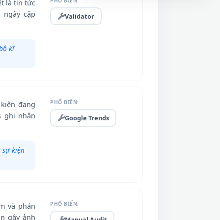
PHỔ BIẾN:
 là tin tức
à ngày cập
Validator
bộ kĩ
PHỔ BIẾN:
 kiện đang
s ghi nhận
Google Trends
 sự kiện
PHỔ BIẾN:
âm và phản
gân gây ảnh
Manual Audit