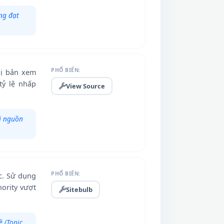
ng đạt
PHỔ BIẾN:
hị bản xem
tỷ lệ nhấp
View Source
ã nguồn
PHỔ BIẾN:
ạc. Sử dụng
hority vượt
Sitebulb
 (Topic