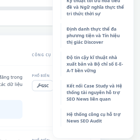
0 / 12 hoàn thành
Kỹ thuật tối ưu hóa tiêu
đề và Ngữ nghĩa thực thể
tri thức thời sự
Làm mới bảng kiểm
Định danh thực thể đa
phương tiện và Tín hiệu
thị giác Discover
CÔNG CỤ HỖ TRỢ
Độ tin cậy kĩ thuật nhà
xuất bản và Bộ chỉ số E-E-
A-T bền vững
PHỔ BIẾN:
 đăng trong
các dữ liệu
GSC
Kết nối Case Study và Hệ
thống tài nguyên hỗ trợ
SEO News liên quan
Hệ thống công cụ hỗ trợ
News SEO Audit