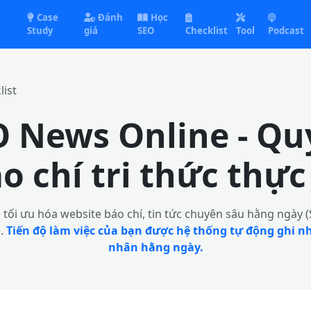
Case
Đánh
Học
Study
giá
SEO
Checklist
Tool
Podcast
ist
O News Online - Quy
o chí tri thức thực
à tối ưu hóa website báo chí, tin tức chuyên sâu hằng ngày
).
Tiến độ làm việc của bạn được hệ thống tự động ghi nh
nhân hằng ngày.