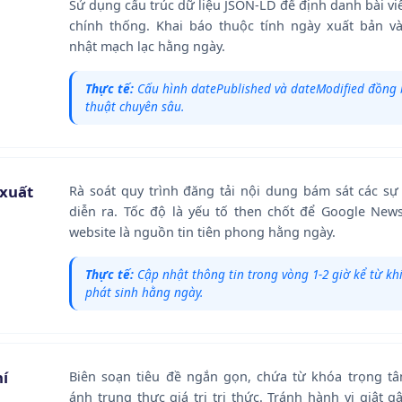
Sử dụng cấu trúc dữ liệu JSON-LD để định danh bài viết
chính thống. Khai báo thuộc tính ngày xuất bản v
nhật mạch lạc hằng ngày.
Thực tế:
Cấu hình datePublished và dateModified đồng 
thuật chuyên sâu.
 xuất
Rà soát quy trình đăng tải nội dung bám sát các sự
diễn ra. Tốc độ là yếu tố then chốt để Google New
website là nguồn tin tiên phong hằng ngày.
Thực tế:
Cập nhật thông tin trong vòng 1-2 giờ kể từ khi
phát sinh hằng ngày.
hí
Biên soạn tiêu đề ngắn gọn, chứa từ khóa trọng t
ánh trung thực giá trị tri thức. Tránh hành vi giật 