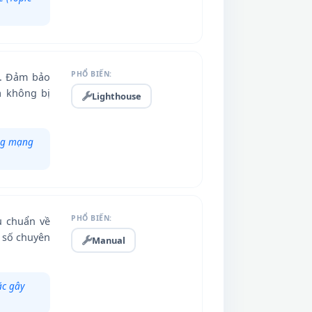
PHỔ BIẾN:
i. Đảm bảo
à không bị
Lighthouse
ầng mạng
PHỔ BIẾN:
u chuẩn về
p số chuyên
Manual
ặc gây