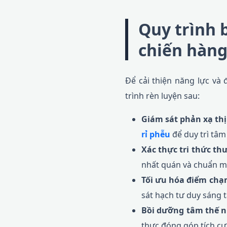
Quy trình 
chiến hàng
Để cải thiện năng lực v
trình rèn luyện sau:
Giám sát phản xạ thị
rỉ phễu
để duy trì tâm
Xác thực tri thức th
nhất quán và chuẩn mự
Tối ưu hóa điểm chạ
sát hạch tư duy sáng t
Bồi dưỡng tâm thế n
thực đóng góp tích c