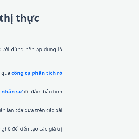
thị thực
gười dùng nên áp dụng lộ
g qua
công cụ phân tích rò
ò nhân sự
để đảm bảo tính
bản lan tỏa dựa trên các bài
hề để kiến tạo các giá trị