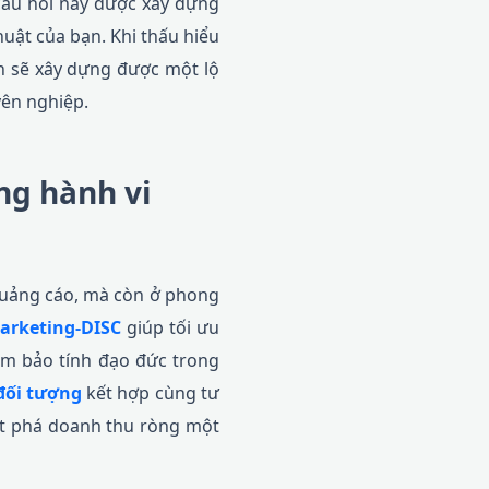
 câu hỏi này được xây dựng
uật của bạn. Khi thấu hiểu
n sẽ xây dựng được một lộ
yên nghiệp.
ng hành vi
 quảng cáo, mà còn ở phong
arketing-DISC
giúp tối ưu
m bảo tính đạo đức trong
đối tượng
kết hợp cùng tư
bứt phá doanh thu ròng một