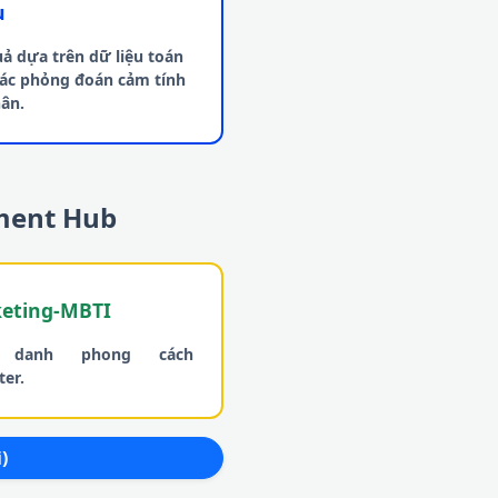
u
uả dựa trên dữ liệu toán
các phỏng đoán cảm tính
ân.
sment Hub
eting-MBTI
 danh phong cách
er.
)