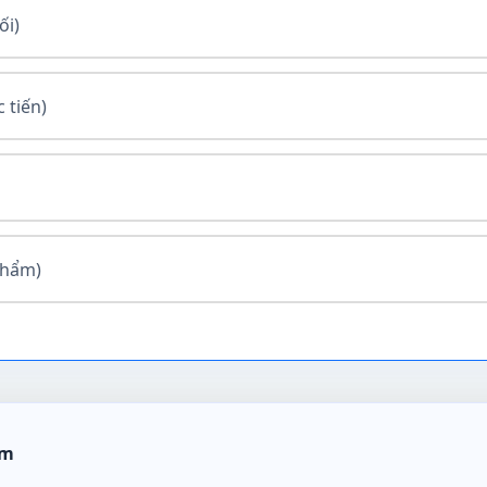
ối)
 tiến)
phẩm)
ệm