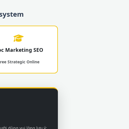
osystem
c Marketing SEO
ree Strategic Online
gười dùng vui lòng lưu ý: