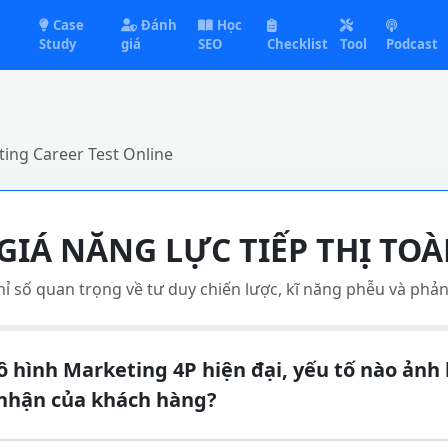
Case
Đánh
Học
Study
giá
SEO
Checklist
Tool
Podcast
ing Career Test Online
GIÁ NĂNG LỰC TIẾP THỊ TOÀ
hỉ số quan trọng về tư duy chiến lược, kĩ năng phễu và phả
 hình Marketing 4P hiện đại, yếu tố nào ảnh
 nhận của khách hàng?