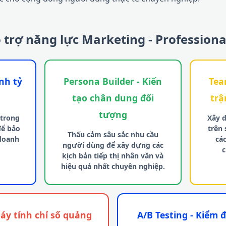
 trợ năng lực Marketing - Professiona
nh tỷ
Persona Builder - Kiến
Tea
tạo chân dung đối
trậ
tượng
 trong
Xây 
để bảo
trên
Thấu cảm sâu sắc nhu cầu
doanh
cá
người dùng để xây dựng các
c
kịch bản tiếp thị nhân văn và
hiệu quả nhất chuyên nghiệp.
Máy tính chỉ số quảng
A/B Testing - Kiểm 