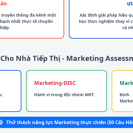
cáo
ư
 truyền thông đa kênh một
Xác định giải pháp hiệu q
 bạch nhất thực tế chuyên
học thực nghiệm thay vì 
hiệp.
cá nh
ố Cho Nhà Tiếp Thị - Marketing Asses
Marketing-DISC
Mark
u.
Hành vi trong đội nhóm MKT.
Định
Market
Thử thách năng lực Marketing thực chiến (50 Câu Hỏi