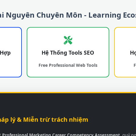
Tài Nguyên Chuyên Môn - Learning Ec
 Hợp
Hệ Thống Tools SEO
Họ
r
Free Professional Web Tools
F
háp lý & Miễn trừ trách nhiệm
st
Professional Marketing Career Competency Assessment
, quý n