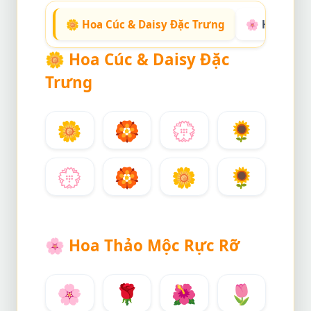
🌼 Hoa Cúc & Daisy Đặc Trưng
🌸 Hoa Thảo
🌼
Hoa Cúc & Daisy Đặc
Trưng
🌼
🏵️
💮
🌻
💮
🏵️
🌼
🌻
🌸
Hoa Thảo Mộc Rực Rỡ
🌸
🌹
🌺
🌷