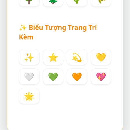
✨
Biểu Tượng Trang Trí
Kèm
✨
⭐
💫
💛
🤍
💚
🧡
💖
🌟