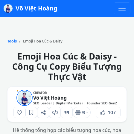
Võ Việt Hoàng
Tools
Emoji Hoa Cúc & Daisy
Emoji Hoa Cúc & Daisy -
Công Cụ Copy Biểu Tượng
Thực Vật
CREATOR
Võ Việt Hoàng
SEO Leader | Digital Marketer | Founder SEO GenZ
107
VI
Hệ thống tổng hợp các biểu tượng hoa cúc, hoa