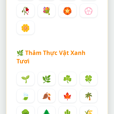
🥀
💐
🏵️
💮
🌼
🌿
Thảm Thực Vật Xanh
Tươi
🌱
🌿
☘️
🍀
🍃
🍂
🍁
🌴
🌳
🌲
🌵
🌾