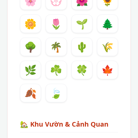
🌸
💮
🌺
🌻
🌼
🌷
🌱
🌲
🌳
🌴
🌵
🌾
🌿
☘️
🍀
🍁
🍂
🍃
🏡
Khu Vườn & Cảnh Quan