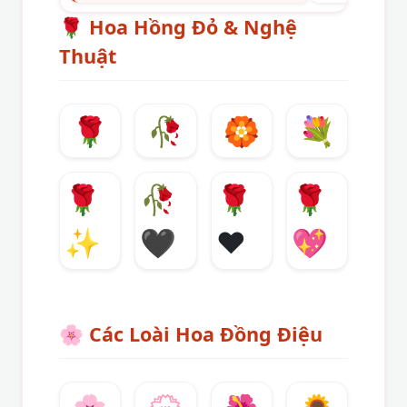
🌹
Hoa Hồng Đỏ & Nghệ
Thuật
🌹
🥀
🏵️
💐
🌹
🥀
🌹
🌹
✨
🖤
❤️
💖
🌸
Các Loài Hoa Đồng Điệu