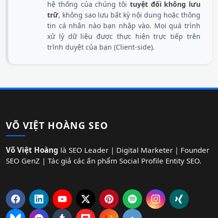
hệ thống của chúng tôi
tuyệt đối không lưu
trữ
, không sao lưu bất kỳ nội dung hoặc thông
tin cá nhân nào bạn nhập vào. Mọi quá trình
xử lý dữ liệu được thực hiện trực tiếp trên
trình duyệt của bạn (Client-side).
VÕ VIỆT HOÀNG SEO
Võ Việt Hoàng
là SEO Leader | Digital Marketer | Founder
SEO GenZ | Tác giả các ấn phẩm Social Profile Entity SEO.