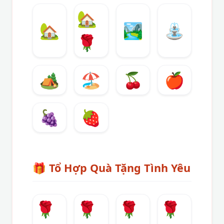
🏡
🏡
🏞️
⛲
🌹
🏕️
🏖️
🍒
🍎
🍇
🍓
🎁
Tổ Hợp Quà Tặng Tình Yêu
🌹
🌹
🌹
🌹