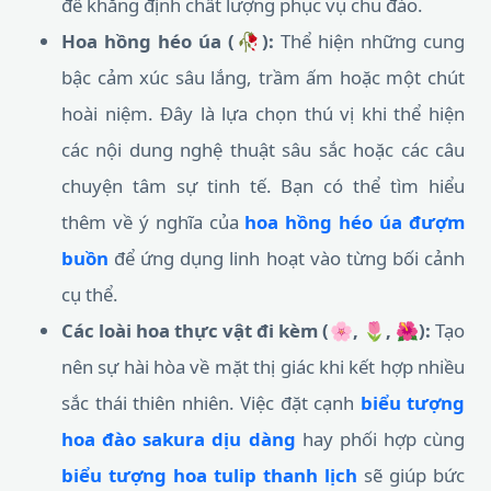
để khẳng định chất lượng phục vụ chu đáo.
Hoa hồng héo úa (🥀):
Thể hiện những cung
bậc cảm xúc sâu lắng, trầm ấm hoặc một chút
hoài niệm. Đây là lựa chọn thú vị khi thể hiện
các nội dung nghệ thuật sâu sắc hoặc các câu
chuyện tâm sự tinh tế. Bạn có thể tìm hiểu
thêm về ý nghĩa của
hoa hồng héo úa đượm
buồn
để ứng dụng linh hoạt vào từng bối cảnh
cụ thể.
Các loài hoa thực vật đi kèm (🌸, 🌷, 🌺):
Tạo
nên sự hài hòa về mặt thị giác khi kết hợp nhiều
sắc thái thiên nhiên. Việc đặt cạnh
biểu tượng
hoa đào sakura dịu dàng
hay phối hợp cùng
biểu tượng hoa tulip thanh lịch
sẽ giúp bức