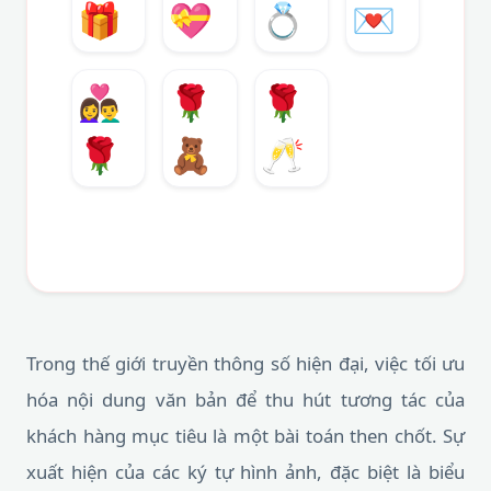
🎁
💝
💍
💌
👩‍❤️‍👨
🌹
🌹
🌹
🧸
🥂
Trong thế giới truyền thông số hiện đại, việc tối ưu
hóa nội dung văn bản để thu hút tương tác của
khách hàng mục tiêu là một bài toán then chốt. Sự
xuất hiện của các ký tự hình ảnh, đặc biệt là biểu