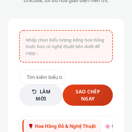
Unicode, tối ưu hóa giao diện hiển thị.
LÀM
SAO CHÉP
MỚI
NGAY
🌹 Hoa Hồng Đỏ & Nghệ Thuật
🌸 Các Loài