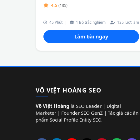
4.5
(135)
45 Phút
|
1 Bộ trắc nghiệm
135 lượt làm
Làm bài ngay
VÕ VIỆT HOÀNG SEO
Võ Việt Hoàng
là SEO Leader | Digital
Marketer | Founder SEO GenZ | Tác giả các ấn
phẩm Social Profile Entity SEO.