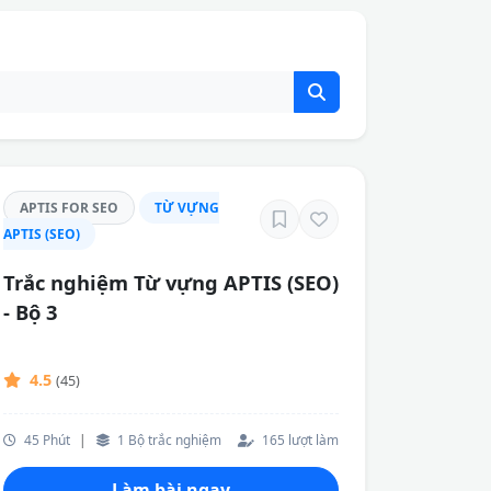
APTIS FOR SEO
TỪ VỰNG
APTIS (SEO)
Trắc nghiệm Từ vựng APTIS (SEO)
- Bộ 3
4.5
(45)
45 Phút
|
1 Bộ trắc nghiệm
165 lượt làm
Làm bài ngay