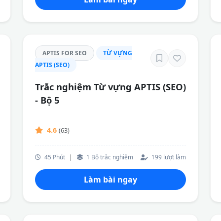
APTIS FOR SEO
TỪ VỰNG
APTIS (SEO)
Trắc nghiệm Từ vựng APTIS (SEO)
- Bộ 5
4.6
(63)
45 Phút
|
1 Bộ trắc nghiệm
199 lượt làm
Làm bài ngay