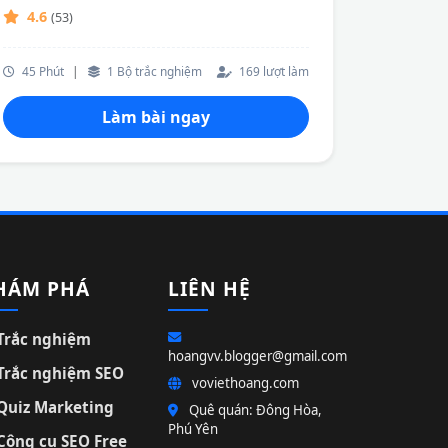
4.6
(53)
45 Phút
|
1 Bộ trắc nghiệm
169 lượt làm
Làm bài ngay
HÁM PHÁ
LIÊN HỆ
Trắc nghiệm
hoangvv.blogger@gmail.com
Trắc nghiệm SEO
voviethoang.com
Quiz Marketing
Quê quán: Đông Hòa,
Phú Yên
Công cụ SEO Free