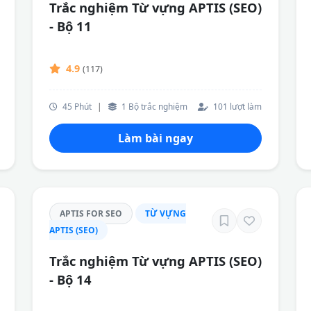
Trắc nghiệm Từ vựng APTIS (SEO)
- Bộ 11
4.9
(117)
45 Phút
|
1 Bộ trắc nghiệm
101 lượt làm
Làm bài ngay
APTIS FOR SEO
TỪ VỰNG
APTIS (SEO)
Trắc nghiệm Từ vựng APTIS (SEO)
- Bộ 14