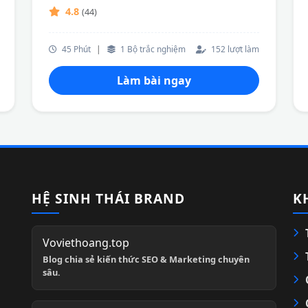
4.8
(44)
45 Phút
|
1 Bộ trắc nghiệm
152 lượt làm
Làm bài ngay
HỆ SINH THÁI BRAND
K
Voviethoang.top
Blog chia sẻ kiến thức SEO & Marketing chuyên
sâu.