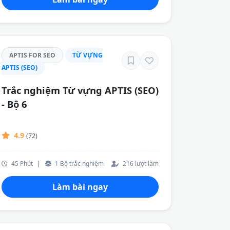
APTIS FOR SEO
TỪ VỰNG
APTIS (SEO)
Trắc nghiệm Từ vựng APTIS (SEO)
- Bộ 6
4.9
(72)
45 Phút
|
1 Bộ trắc nghiệm
216 lượt làm
Làm bài ngay