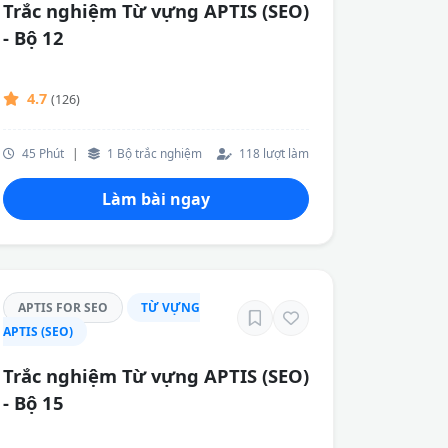
Trắc nghiệm Từ vựng APTIS (SEO)
- Bộ 12
4.7
(126)
45 Phút
|
1 Bộ trắc nghiệm
118 lượt làm
Làm bài ngay
APTIS FOR SEO
TỪ VỰNG
APTIS (SEO)
Trắc nghiệm Từ vựng APTIS (SEO)
- Bộ 15