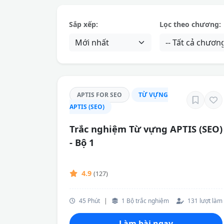
Sắp xếp:
Lọc theo chương:
APTIS FOR SEO
TỪ VỰNG
APTIS (SEO)
Trắc nghiệm Từ vựng APTIS (SEO)
- Bộ 1
4.9
(127)
45 Phút
|
1 Bộ trắc nghiệm
131 lượt làm
Làm bài ngay