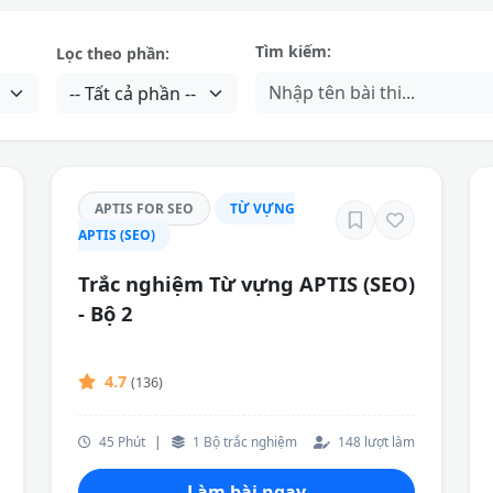
Tìm kiếm:
Lọc theo phần:
APTIS FOR SEO
TỪ VỰNG
APTIS (SEO)
Trắc nghiệm Từ vựng APTIS (SEO)
- Bộ 2
4.7
(136)
45 Phút
|
1 Bộ trắc nghiệm
148 lượt làm
Làm bài ngay