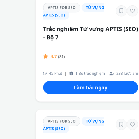
APTIS FOR SEO
TỪ VỰNG
APTIS (SEO)
Trắc nghiệm Từ vựng APTIS (SEO)
- Bộ 7
4.7
(81)
45 Phút
|
1 Bộ trắc nghiệm
233 lượt làm
Làm bài ngay
APTIS FOR SEO
TỪ VỰNG
APTIS (SEO)