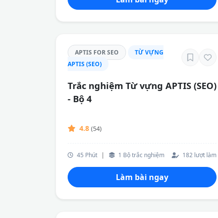
APTIS FOR SEO
TỪ VỰNG
APTIS (SEO)
Trắc nghiệm Từ vựng APTIS (SEO)
- Bộ 4
4.8
(54)
45 Phút
|
1 Bộ trắc nghiệm
182 lượt làm
Làm bài ngay