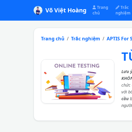
Trang
Trắc
Võ Việt Hoàng
chủ
nghiệm
Trang chủ
Trắc nghiệm
APTIS For 
T
Lưu 
KHÔ
chức 
với b
cầu
b
người