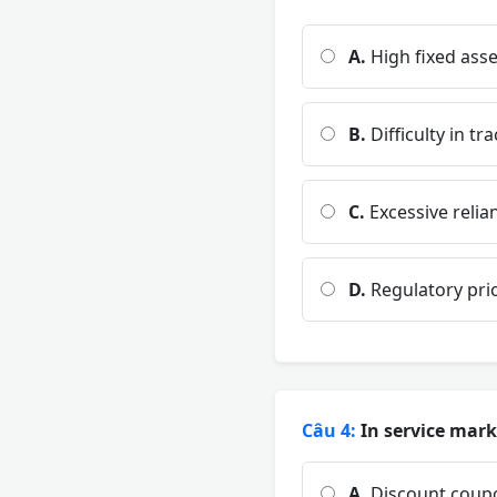
A.
High fixed asse
B.
Difficulty in tr
C.
Excessive reli
D.
Regulatory pric
Câu 4:
In service mark
A.
Discount coupo