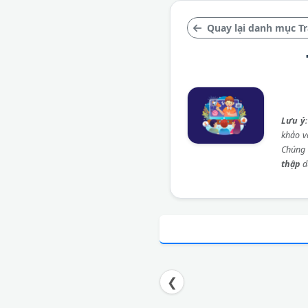
Quay lại danh mục Tr
Lưu ý
khảo và
Chúng 
thập
d
❮