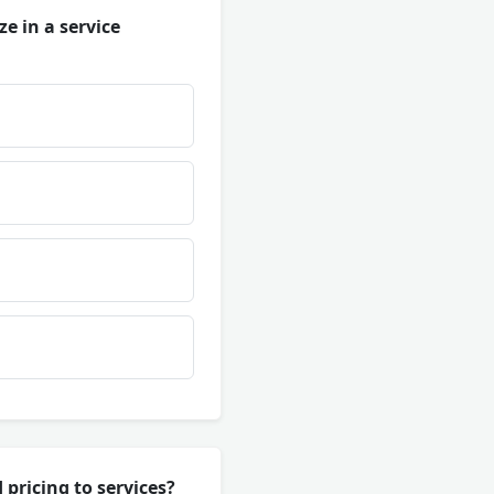
e in a service
pricing to services?