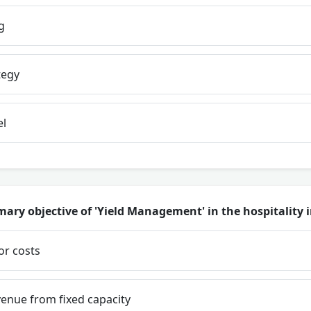
g
tegy
el
mary objective of 'Yield Management' in the hospitality 
or costs
enue from fixed capacity