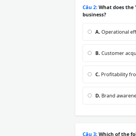
Câu 2:
What does the '
business?
A.
Operational eff
B.
Customer acqui
C.
Profitability f
D.
Brand awarene
Câu 3:
Which of the fo