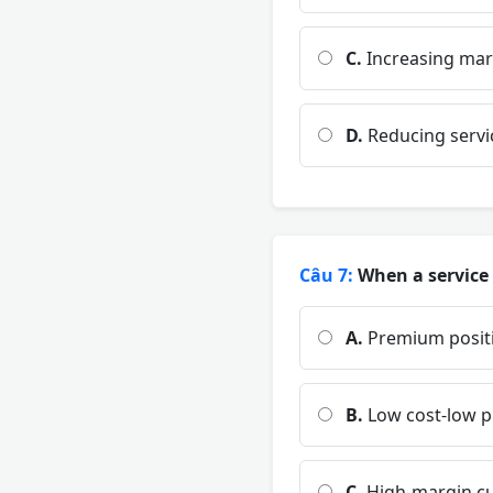
C.
Increasing mark
D.
Reducing servic
Câu 7:
When a service f
A.
Premium posit
B.
Low cost-low pr
C.
High-margin cu