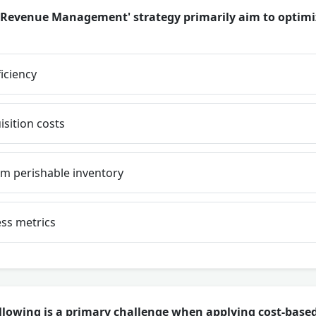
Revenue Management' strategy primarily aim to optimiz
iciency
sition costs
rom perishable inventory
ss metrics
llowing is a primary challenge when applying cost-based 