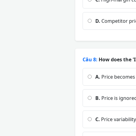
D.
Competitor pri
Câu 8:
How does the 'I
A.
Price becomes t
B.
Price is ignore
C.
Price variabili