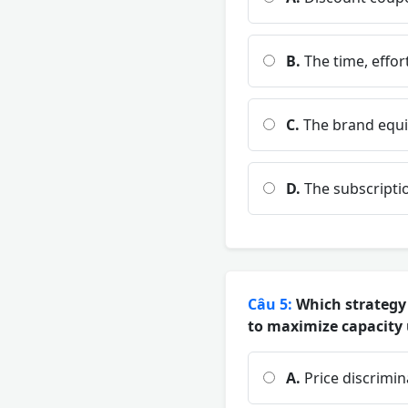
B.
The time, effor
C.
The brand equit
D.
The subscriptio
Câu 5:
Which strategy 
to maximize capacity 
A.
Price discrimin