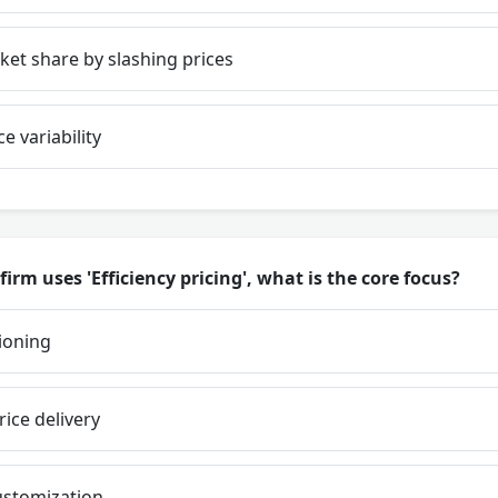
et share by slashing prices
e variability
irm uses 'Efficiency pricing', what is the core focus?
ioning
ice delivery
stomization