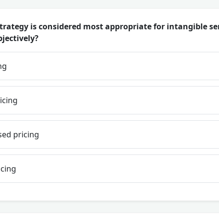
trategy is considered most appropriate for intangible se
bjectively?
ng
icing
ed pricing
icing