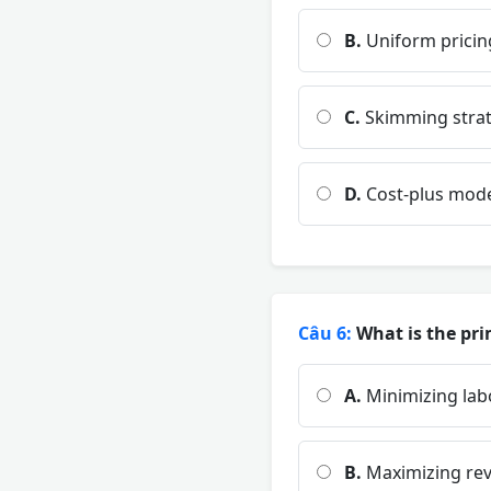
B.
Uniform pricin
C.
Skimming stra
D.
Cost-plus mod
Câu 6:
What is the pri
A.
Minimizing lab
B.
Maximizing rev