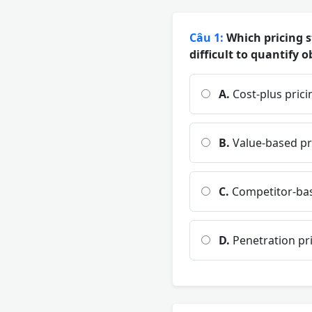
Câu 1:
Which pricing s
difficult to quantify o
A.
Cost-plus prici
B.
Value-based pr
C.
Competitor-bas
D.
Penetration pr