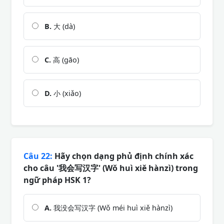
B.
大 (dà)
C.
高 (gāo)
D.
小 (xiǎo)
Câu 22:
Hãy chọn dạng phủ định chính xác
cho câu '我会写汉字' (Wǒ huì xiě hànzì) trong
ngữ pháp HSK 1?
A.
我没会写汉字 (Wǒ méi huì xiě hànzì)