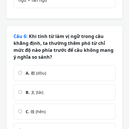
ngữ + Tân ngữ
Câu 6:
Khi tính từ làm vị ngữ trong câu
khẳng định, ta thường thêm phó từ chỉ
mức độ nào phía trước để câu không mang
ý nghĩa so sánh?
A.
都 (dōu)
B.
太 (tài)
C.
很 (hěn)