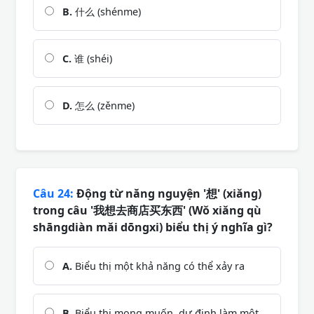
B.
什么 (shénme)
C.
谁 (shéi)
D.
怎么 (zěnme)
Câu 24:
Động từ năng nguyện '想' (xiǎng)
trong câu '我想去商店买东西' (Wǒ xiǎng qù
shāngdiàn mǎi dōngxi) biểu thị ý nghĩa gì?
A.
Biểu thị một khả năng có thể xảy ra
B.
Biểu thị mong muốn, dự định làm một