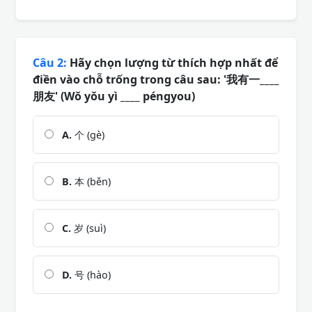
Câu 2:
Hãy chọn lượng từ thích hợp nhất để
điền vào chỗ trống trong câu sau: '我有一____
朋友' (Wǒ yǒu yì ____ péngyou)
A.
个 (gè)
B.
本 (běn)
C.
岁 (suì)
D.
号 (hào)