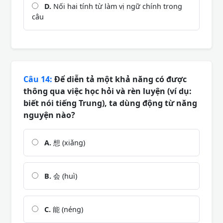
D.
Nối hai tính từ làm vị ngữ chính trong
câu
Câu 14:
Để diễn tả một khả năng có được
thông qua việc học hỏi và rèn luyện (ví dụ:
biết nói tiếng Trung), ta dùng động từ năng
nguyện nào?
A.
想 (xiǎng)
B.
会 (huì)
C.
能 (néng)