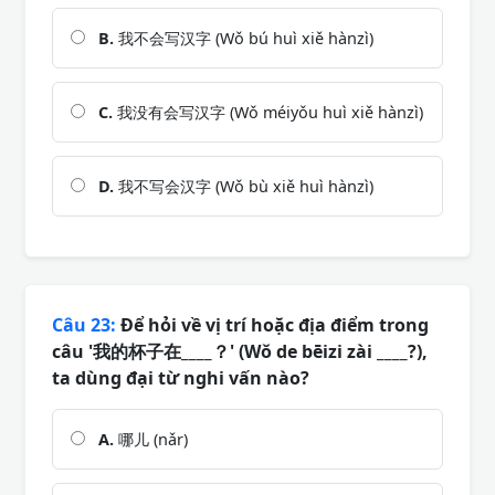
B.
我不会写汉字 (Wǒ bú huì xiě hànzì)
C.
我没有会写汉字 (Wǒ méiyǒu huì xiě hànzì)
D.
我不写会汉字 (Wǒ bù xiě huì hànzì)
Câu 23:
Để hỏi về vị trí hoặc địa điểm trong
câu '我的杯子在____？' (Wǒ de bēizi zài ____?),
ta dùng đại từ nghi vấn nào?
A.
哪儿 (nǎr)