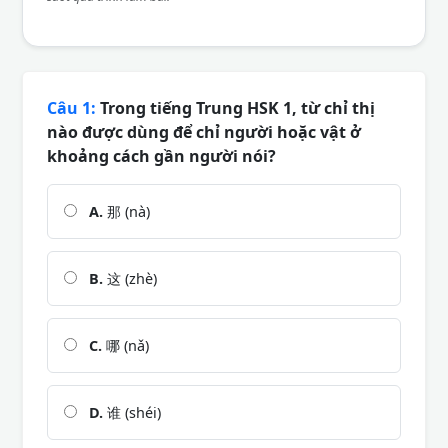
Câu 1:
Trong tiếng Trung HSK 1, từ chỉ thị
nào được dùng để chỉ người hoặc vật ở
khoảng cách gần người nói?
A.
那 (nà)
B.
这 (zhè)
C.
哪 (nǎ)
D.
谁 (shéi)