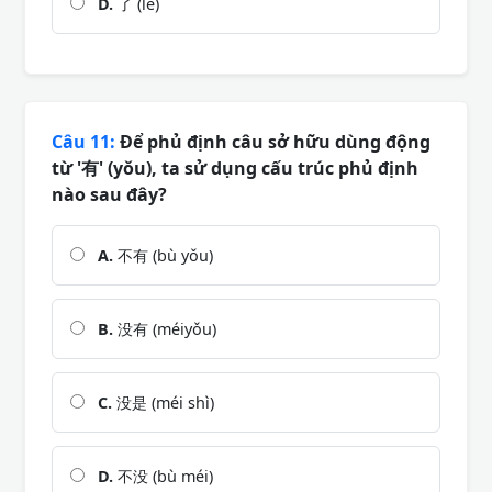
D.
了 (le)
Câu 11:
Để phủ định câu sở hữu dùng động
từ '有' (yǒu), ta sử dụng cấu trúc phủ định
nào sau đây?
A.
不有 (bù yǒu)
B.
没有 (méiyǒu)
C.
没是 (méi shì)
D.
不没 (bù méi)