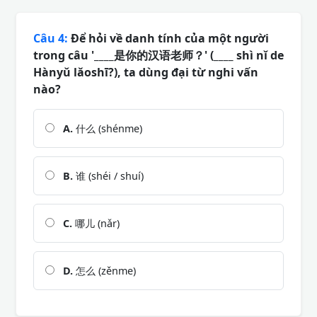
Câu 4:
Để hỏi về danh tính của một người
trong câu '____是你的汉语老师？' (____ shì nǐ de
Hànyǔ lǎoshī?), ta dùng đại từ nghi vấn
nào?
A.
什么 (shénme)
B.
谁 (shéi / shuí)
C.
哪儿 (nǎr)
D.
怎么 (zěnme)