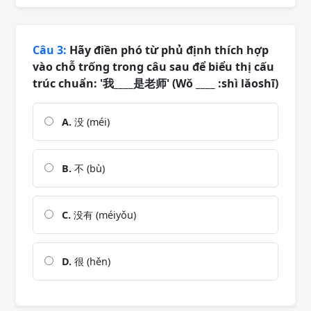
Câu 3:
Hãy điền phó từ phủ định thích hợp
vào chỗ trống trong câu sau để biểu thị cấu
trúc chuẩn: '我____是老师' (Wǒ ____ :shì lǎoshī)
A.
没 (méi)
B.
不 (bù)
C.
没有 (méiyǒu)
D.
很 (hěn)