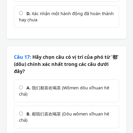
D.
Xác nhận một hành động đã hoàn thành
hay chưa
Câu 17:
Hãy chọn câu có vị trí của phó từ '都'
(dōu) chính xác nhất trong các câu dưới
đây?
A.
我们都喜欢喝茶 (Wǒmen dōu xǐhuan hē
chá)
B.
都我们喜欢喝茶 (Dōu wǒmen xǐhuan hē
chá)