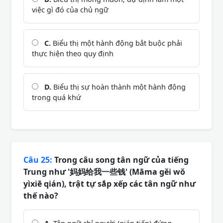
việc gì đó của chủ ngữ
C.
Biểu thị một hành động bắt buộc phải
thực hiện theo quy định
D.
Biểu thị sự hoàn thành một hành động
trong quá khứ
Câu 25:
Trong câu song tân ngữ của tiếng
Trung như '妈妈给我一些钱' (Māma gěi wǒ
yìxiē qián), trật tự sắp xếp các tân ngữ như
thế nào?