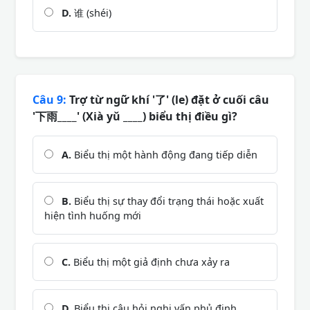
D.
谁 (shéi)
Câu 9:
Trợ từ ngữ khí '了' (le) đặt ở cuối câu
'下雨____' (Xià yǔ ____) biểu thị điều gì?
A.
Biểu thị một hành động đang tiếp diễn
B.
Biểu thị sự thay đổi trạng thái hoặc xuất
hiện tình huống mới
C.
Biểu thị một giả định chưa xảy ra
D.
Biểu thị câu hỏi nghi vấn phủ định