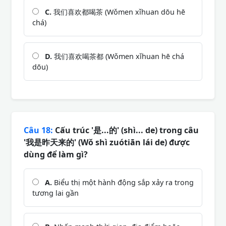
C.
我们喜欢都喝茶 (Wǒmen xǐhuan dōu hē
chá)
D.
我们喜欢喝茶都 (Wǒmen xǐhuan hē chá
dōu)
Câu 18:
Cấu trúc '是...的' (shì... de) trong câu
'我是昨天来的' (Wǒ shì zuótiān lái de) được
dùng để làm gì?
A.
Biểu thị một hành động sắp xảy ra trong
tương lai gần