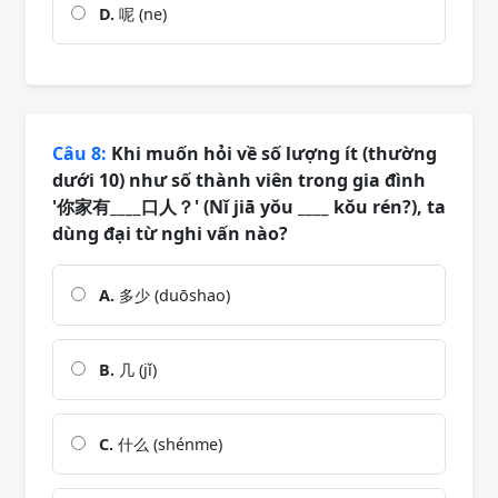
D.
呢 (ne)
Câu 8:
Khi muốn hỏi về số lượng ít (thường
dưới 10) như số thành viên trong gia đình
'你家有____口人？' (Nǐ jiā yǒu ____ kǒu rén?), ta
dùng đại từ nghi vấn nào?
A.
多少 (duōshao)
B.
几 (jǐ)
C.
什么 (shénme)