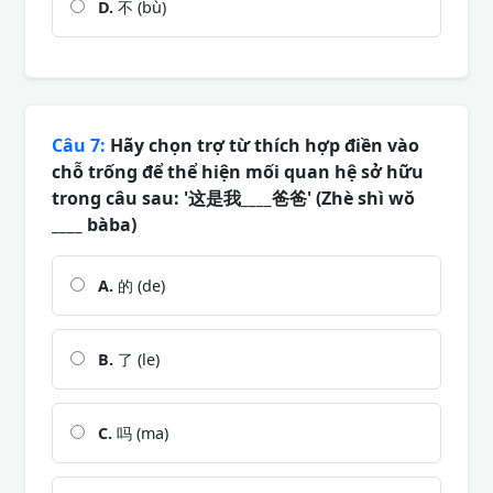
D.
不 (bù)
Câu 7:
Hãy chọn trợ từ thích hợp điền vào
chỗ trống để thể hiện mối quan hệ sở hữu
trong câu sau: '这是我____爸爸' (Zhè shì wǒ
____ bàba)
A.
的 (de)
B.
了 (le)
C.
吗 (ma)