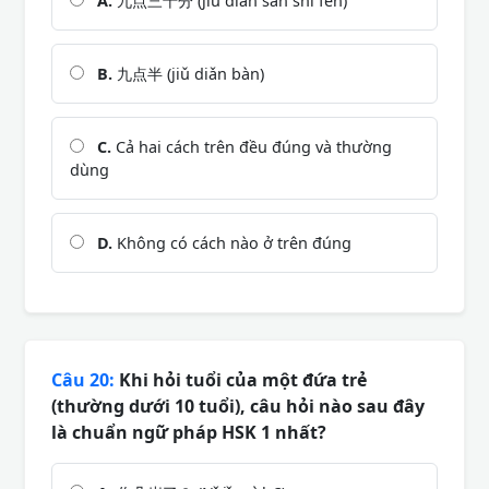
A.
九点三十分 (jiǔ diǎn sān shí fēn)
B.
九点半 (jiǔ diǎn bàn)
C.
Cả hai cách trên đều đúng và thường
dùng
D.
Không có cách nào ở trên đúng
Câu 20:
Khi hỏi tuổi của một đứa trẻ
(thường dưới 10 tuổi), câu hỏi nào sau đây
là chuẩn ngữ pháp HSK 1 nhất?