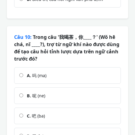
Câu 10:
Trong câu '我喝茶，你____？' (Wǒ hē
chá, nǐ ____?), trợ từ ngữ khí nào được dùng
để tạo câu hỏi tỉnh lược dựa trên ngữ cảnh
trước đó?
A.
吗 (ma)
B.
呢 (ne)
C.
吧 (ba)