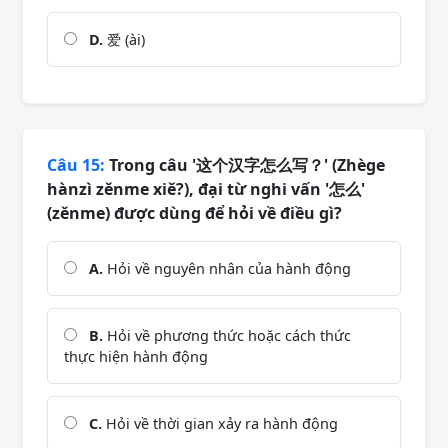
D.
爱 (ài)
Câu 15:
Trong câu '这个汉字怎么写？' (Zhège
hànzì zěnme xiě?), đại từ nghi vấn '怎么'
(zěnme) được dùng để hỏi về điều gì?
A.
Hỏi về nguyên nhân của hành động
B.
Hỏi về phương thức hoặc cách thức
thực hiện hành động
C.
Hỏi về thời gian xảy ra hành động