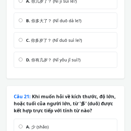
A.
你几岁了？ (Nǐ jǐ suì le?)
B.
你多大了？ (Nǐ duō dà le?)
C.
你多岁了？ (Nǐ duō suì le?)
D.
你有几岁？ (Nǐ yǒu jǐ suì?)
Câu 21:
Khi muốn hỏi về kích thước, độ lớn,
hoặc tuổi của người lớn, từ '多' (duō) được
kết hợp trực tiếp với tính từ nào?
A.
少 (shǎo)