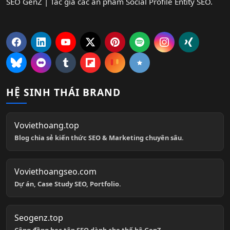
SEO GenZ | Tác giả các ấn phẩm Social Profile Entity SEO.
HỆ SINH THÁI BRAND
Voviethoang.top
Blog chia sẻ kiến thức SEO & Marketing chuyên sâu.
Voviethoangseo.com
Dự án, Case Study SEO, Portfolio.
Seogenz.top
Cộng đồng học tập SEO dành cho thế hệ GenZ.