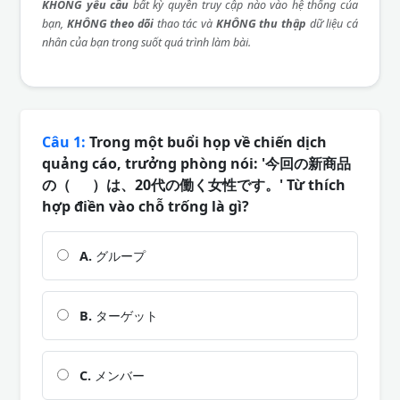
KHÔNG yêu cầu
bất kỳ quyền truy cập nào vào hệ thống của
bạn,
KHÔNG theo dõi
thao tác và
KHÔNG thu thập
dữ liệu cá
nhân của bạn trong suốt quá trình làm bài.
Câu 1:
Trong một buổi họp về chiến dịch
quảng cáo, trưởng phòng nói: '今回の新商品
の（ ）は、20代の働く女性です。' Từ thích
hợp điền vào chỗ trống là gì?
A.
グループ
B.
ターゲット
C.
メンバー