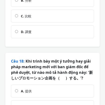
B.
分析
C.
比較
D.
調査
Câu 18:
Khi trình bày một ý tưởng hay giải
pháp marketing mới với ban giám đốc để
phê duyệt, từ nào mô tả hành động này: '新
しいプロモーション企画を（ ）する。'?
A.
提供