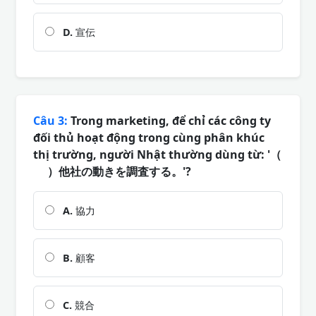
D.
宣伝
Câu 3:
Trong marketing, để chỉ các công ty
đối thủ hoạt động trong cùng phân khúc
thị trường, người Nhật thường dùng từ: '（
）他社の動きを調査する。'?
A.
協力
B.
顧客
C.
競合