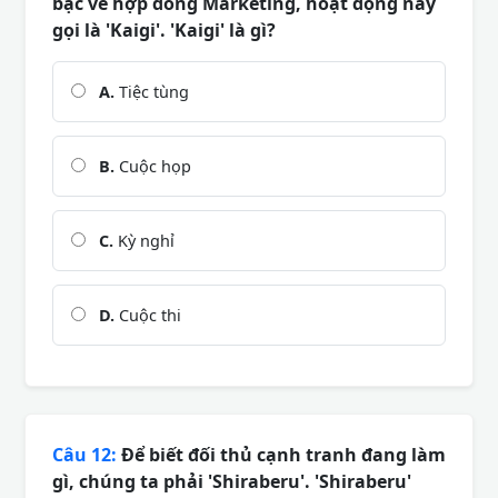
bạc về hợp đồng Marketing, hoạt động này
gọi là 'Kaigi'. 'Kaigi' là gì?
A.
Tiệc tùng
B.
Cuộc họp
C.
Kỳ nghỉ
D.
Cuộc thi
Câu 12:
Để biết đối thủ cạnh tranh đang làm
gì, chúng ta phải 'Shiraberu'. 'Shiraberu'