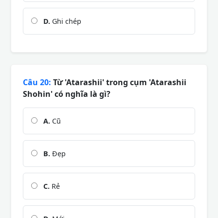
D.
Ghi chép
Câu 20:
Từ 'Atarashii' trong cụm 'Atarashii
Shohin' có nghĩa là gì?
A.
Cũ
B.
Đẹp
C.
Rẻ