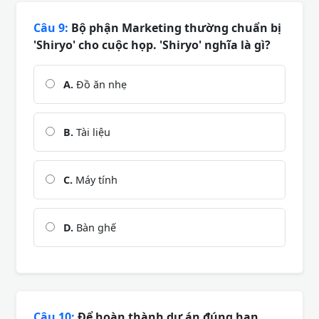
Câu 9:
Bộ phận Marketing thường chuẩn bị
'Shiryo' cho cuộc họp. 'Shiryo' nghĩa là gì?
A.
Đồ ăn nhẹ
B.
Tài liệu
C.
Máy tính
D.
Bàn ghế
Câu 10:
Để hoàn thành dự án đúng hạn,