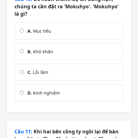
chúng ta cần đặt ra 'Mokuhyo'. 'Mokuhyo'
là gì?
A.
Mục tiêu
B.
Khó khăn
C.
Lỗi lầm
D.
Kinh nghiệm
Câu 11:
Khi hai bên công ty ngồi lại để bàn