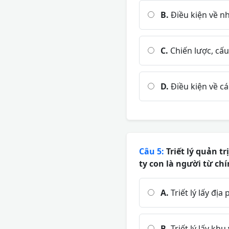
B.
Điều kiện về n
C.
Chiến lược, cấu
D.
Điều kiện về cá
Câu 5:
Triết lý quản tr
ty con là người từ chí
A.
Triết lý lấy đị
B.
Triết lý lấy kh