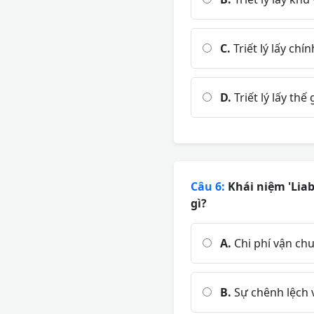
C.
Triết lý lấy ch
D.
Triết lý lấy thế
Câu 6:
Khái niệm 'Liab
gì?
A.
Chi phí vận ch
B.
Sự chênh lệch v