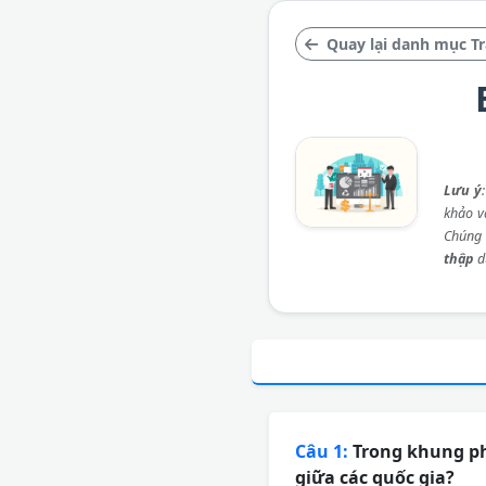
Quay lại danh mục Tr
Lưu ý
khảo và
Chúng 
thập
d
Câu 1:
Trong khung ph
giữa các quốc gia?