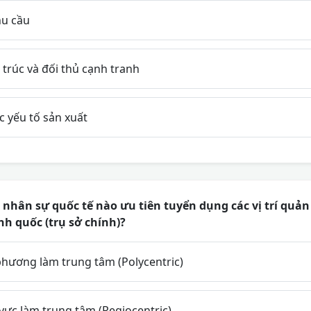
hu cầu
 trúc và đối thủ cạnh tranh
c yếu tố sản xuất
ị nhân sự quốc tế nào ưu tiên tuyển dụng các vị trí quản
nh quốc (trụ sở chính)?
a phương làm trung tâm (Polycentric)
u vực làm trung tâm (Regiocentric)