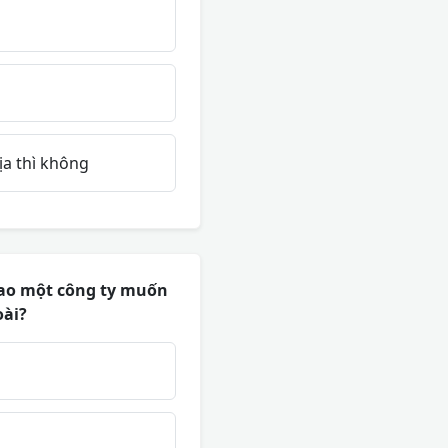
ịa thì không
 sao một công ty muốn
oài?