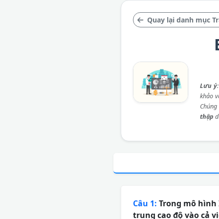
Quay lại danh mục Tr
Lưu ý
khảo và
Chúng 
thập
d
Câu 1:
Trong mô hình I
trung cao độ vào cả v