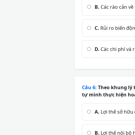
B.
Các rào cản về
C.
Rủi ro biến độn
D.
Các chi phí và 
Câu 6:
Theo khung lý t
tự mình thực hiện hoạ
A.
Lợi thế sở hữu
B.
Lợi thế nội bộ h