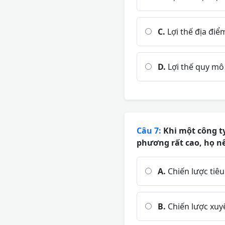
C.
Lợi thế địa điể
D.
Lợi thế quy mô 
Câu 7:
Khi một công ty
phương rất cao, họ n
A.
Chiến lược tiê
B.
Chiến lược xuy