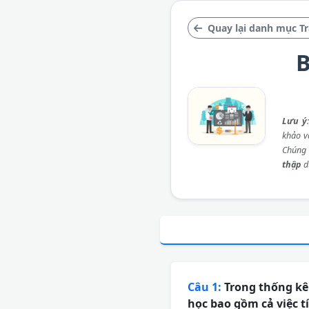
Quay lại danh mục Tr
B
Lưu ý
khảo và
Chúng 
thập
d
Câu 1:
Trong thống kê 
học bao gồm cả việc tín