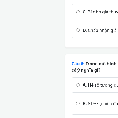
C.
Bác bỏ giả thuy
D.
Chấp nhận giả t
Câu 6:
Trong mô hình h
có ý nghĩa gì?
A.
Hệ số tương qua
B.
81% sự biến độn