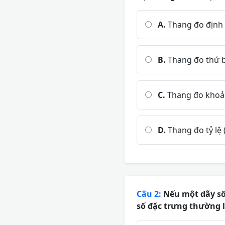
A.
Thang đo định 
B.
Thang đo thứ b
C.
Thang đo khoản
D.
Thang đo tỷ lệ 
Câu 2:
Nếu một dãy số 
số đặc trưng thường l