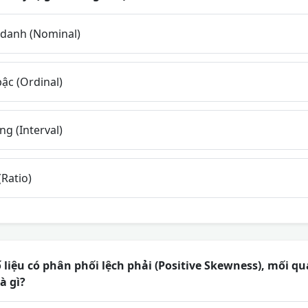
danh (Nominal)
ậc (Ordinal)
g (Interval)
(Ratio)
liệu có phân phối lệch phải (Positive Skewness), mối q
à gì?