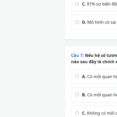
C.
81% sự biến độn
D.
Mô hình có sai 
Câu 7:
Nếu hệ số tương
nào sau đây là chính 
A.
Có mối quan hệ
B.
Có mối quan hệ
C.
Không có mối q