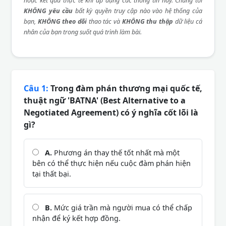
hoặc kết quả thực tế khi áp dụng các thông tin này. Chúng tôi
KHÔNG yêu cầu
bất kỳ quyền truy cập nào vào hệ thống của
bạn,
KHÔNG theo dõi
thao tác và
KHÔNG thu thập
dữ liệu cá
nhân của bạn trong suốt quá trình làm bài.
Câu 1:
Trong đàm phán thương mại quốc tế,
thuật ngữ 'BATNA' (Best Alternative to a
Negotiated Agreement) có ý nghĩa cốt lõi là
gì?
A.
Phương án thay thế tốt nhất mà một
bên có thể thực hiện nếu cuộc đàm phán hiện
tại thất bại.
B.
Mức giá trần mà người mua có thể chấp
nhận để ký kết hợp đồng.